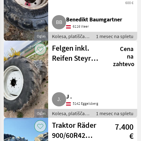
600 €
Benedikt Baumgartner
6116 Weer
Kolesa, platišča in
1 mesec na spletu
Oglas
pnevmatike /
Felgen inkl.
Cena
Druga kolesa,
platišča in
na
Reifen Steyr
pnevmatike
zahtevo
8110
J .
5142 Eggelsberg
Kolesa, platišča in
1 mesec na spletu
Oglas
pnevmatike /
Traktor Räder
7.400
Druga kolesa,
platišča in
900/60R42
€
pnevmatike