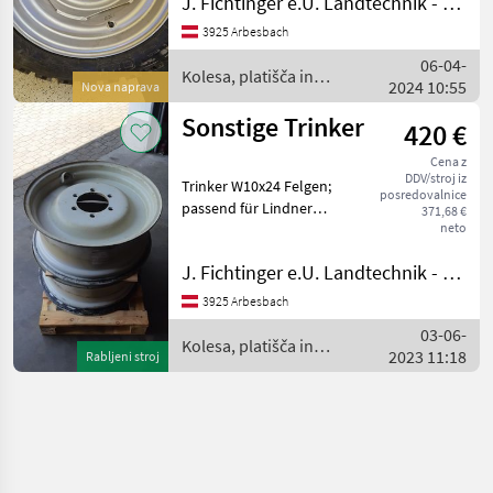
J. Fichtinger e.U. Landtechnik - Metalltechnik
luknje 161, premer luknje
21, 5 mm za kolesne vijake s
3925 Arbesbach
stožcem za var
06-04-
Kolesa, platišča in
2024 10:55
Nova naprava
pnevmatike / Sonstige
Sonstige Trinker
420 €
Cena z
DDV/stroj iz
Trinker W10x24 Felgen;
posredovalnice
passend für Lindner
371,68 €
neto
Geotrac mit Alpinachse,
Einpresstiefe 90, Stückpreis
J. Fichtinger e.U. Landtechnik - Metalltechnik
€420, -- Tip stroja: Traktorji,
Brez cevi (TL), Premer
3925 Arbesbach
obroča: 24 palcev
03-06-
Kolesa, platišča in
2023 11:18
Rabljeni stroj
pnevmatike / Sonstige