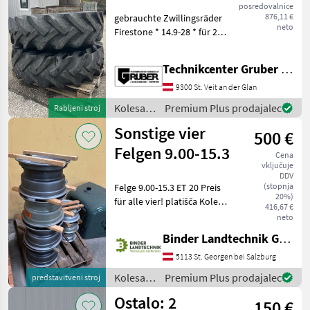
Trinker
Alliance
posredovalnice
876,11 €
gebrauchte Zwillingsräder
neto
Firestone * 14.9-28 * für 28
Zoll Grundbereifung *
Trinker System * mit
Technikcenter Gruber GmbH
Gegenstück für Felge *
Reifenprofiltiefe ca. 75 %
9300 St. Veit an der Glan
Sofort abh
Kolesa,
Premium Plus prodajalec
Rabljeni stroj
platišča
Sonstige vier
500 €
in
pnevmatike
Felgen 9.00-15.3
Cena
/
vključuje
Firestone
DDV
(stopnja
Felge 9.00-15.3 ET 20 Preis
20%)
für alle vier! platišča Kolesa,
416,67 €
platišča in pnevmatike
neto
Druga kolesa, platišča in
Binder Landtechnik GmbH & CoKG
pnevmatike
5113 St. Georgen bei Salzburg
Kolesa,
Premium Plus prodajalec
predstavitveni stroj
platišča
Ostalo: 2
150 €
in