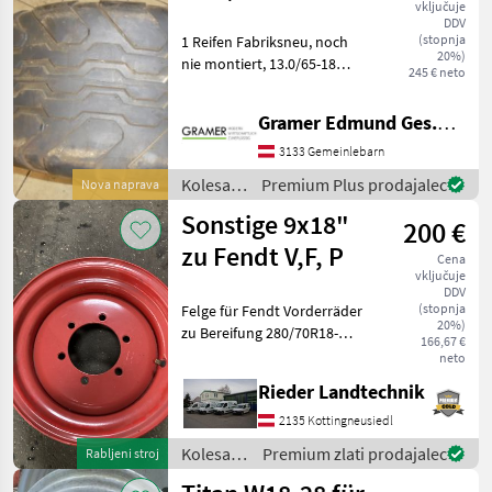
/
vključuje
Semperit
DDV
(stopnja
1 Reifen Fabriksneu, noch
20%)
nie montiert, 13.0/65-18
245 € neto
Intergomma IMP-02 16PR
143A8 Indeks hitrosti (SI):
Gramer Edmund Ges.m.b.H.
40 km/h (SI: A8), Indeks
nosilnosti (LI): LI: 143 (2725
3133 Gemeinlebarn
kg), Prem
Kolesa,
Premium Plus prodajalec
Nova naprava
platišča
Sonstige 9x18"
200 €
in
pnevmatike
zu Fendt V,F, P
Cena
/
vključuje
Sonstige
DDV
(stopnja
Felge für Fendt Vorderräder
20%)
zu Bereifung 280/70R18-
166,67 €
320/65R18 aus
neto
Umbereifung Preis per
Rieder Landtechnik
Stück platišča Kolesa,
platišča in pnevmatike
2135 Kottingneusiedl
Druga kolesa, platišča in
Kolesa,
Premium zlati prodajalec
Rabljeni stroj
pnevm
platišča