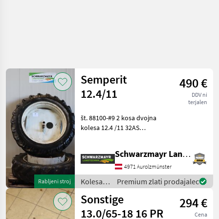
Semperit
490 €
12.4/11
DDV ni
terjalen
št. 88100-#9 2 kosa dvojna
kolesa 12.4 /11 32AS
Globina profila 10 mm
močno rabljen Poškodbe
Schwarzmayr Landtechnik GmbH - Aurolzmünster
barve (rja), poškodbe gume
Tip stroja: Drugi, s cevjo
4971 Aurolzmünster
(TT), Konstru
Kolesa,
Premium zlati prodajalec
Rabljeni stroj
platišča
Sonstige
294 €
in
pnevmatike
13.0/65-18 16 PR
Cena