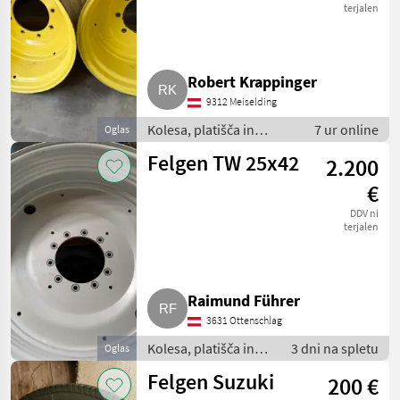
terjalen
Robert Krappinger
9312 Meiselding
Kolesa, platišča in
7 ur online
Oglas
pnevmatike / Druga
Felgen TW 25x42
2.200
kolesa, platišča in
pnevmatike
€
DDV ni
terjalen
Raimund Führer
3631 Ottenschlag
Kolesa, platišča in
3 dni na spletu
Oglas
pnevmatike / Druga
Felgen Suzuki
200 €
kolesa, platišča in