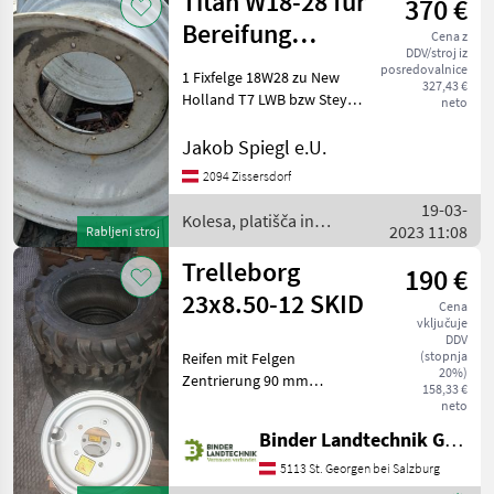
Titan W18-28 für
370 €
in
pnevmatike
Bereifung
Cena z
/
DDV/stroj iz
600/65R28
Sonstige
posredovalnice
1 Fixfelge 18W28 zu New
327,43 €
Holland T7 LWB bzw Steyr
neto
CVT LWB Tip stroja:
Traktorji, Premer obroča: 28
Jakob Spiegl e.U.
palcev, platišča Kolesa,
2094 Zissersdorf
platišča in pnevmatike
19-03-
Druga kolesa, platišč
Kolesa, platišča in
2023 11:08
Rabljeni stroj
pnevmatike / Titan
Trelleborg
190 €
23x8.50-12 SKID
Cena
vključuje
DDV
(stopnja
Reifen mit Felgen
20%)
Zentrierung 90 mm
158,33 €
Lochkreis 5x140 Profiltiefe
neto
100 % 4 Stück zu je € 190, 00
Binder Landtechnik GmbH & CoKG
Tip stroja: Tovornjak/viličar,
Premer obroča: 12 col,
5113 St. Georgen bei Salzburg
tlačno, platišč