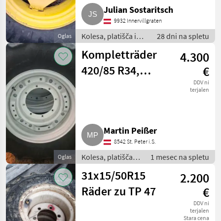
Julian Sostaritsch
9932 Innervillgraten
Kolesa, platišča in
28 dni na spletu
Oglas
pnevmatike / Druga
Kompletträder
4.300
kolesa, platišča in
pnevmatike
420/85 R34,
€
340/85 R24
DDV ni
terjalen
Reifen, New
Holland T5
Martin Peißer
8542 St. Peter i.S.
Kolesa, platišča in
1 mesec na spletu
Oglas
pnevmatike /
31x15/50R15
2.200
Druga kolesa,
platišča in
Räder zu TP 47
€
pnevmatike
DDV ni
terjalen
Stara cena