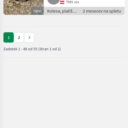
7093 Jois
Kolesa, platišča
2 mesecev na spletu
Oglas
in pnevmatike /
Druga kolesa,
platišča in
pnevmatike
1
2
Zadetek
1
-
48
od
55
(Stran 1 od 2)