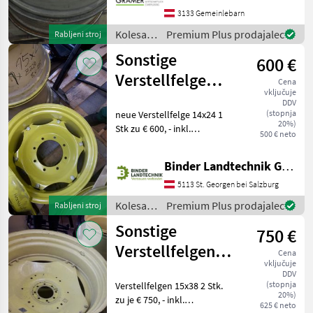
8x203 Innenloch 140mm
3133 Gemeinlebarn
Lattenmaß auße
Kolesa,
Premium Plus prodajalec
Rabljeni stroj
platišča
Sonstige
600 €
in
pnevmatike
Verstellfelge
Cena
/
vključuje
14x24
Sonstige
DDV
(stopnja
neue Verstellfelge 14x24 1
20%)
Stk zu € 600, - inkl.
500 € neto
Zentrierung 220mm
Lochkreis 8x275mm
Binder Landtechnik GmbH & CoKG
platišča Kolesa, platišča in
pnevmatike Druga kolesa,
5113 St. Georgen bei Salzburg
platišča in pnevmatike
Kolesa,
Premium Plus prodajalec
Rabljeni stroj
platišča
Sonstige
750 €
in
pnevmatike
Verstellfelgen
Cena
/
vključuje
15x38
Sonstige
DDV
(stopnja
Verstellfelgen 15x38 2 Stk.
20%)
zu je € 750, - inkl.
625 € neto