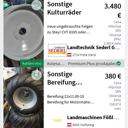
Sonstige
3.480
in
pnevmatike
Kulturräder
€
/
Sonstige
Cena
neue ungebrauchte Felgen
vključuje
DDV
zu Steyr CVT 6165 oder
(stopnja
Profi für Spur 1500 bzw
20%)
2100 mm passend , vorne
2.900 € neto
Landtechnik Sederl GmbH
38" ( zb 270/95R38) Hinten
52" ( zb. 300/95R52) T
2724 Hohe Wand
Kolesa,
Premium Plus prodajalec
Rabljeni stroj
platišča
Sonstige
380 €
in
pnevmatike
Bereifung
Cena
/
vključuje
21x11.00-10
Sonstige
DDV
(stopnja
Bereifung 21x11.00-10
20%)
Bereifung für Motormäher
316,67 €
passend zu Aebi 4 - Loch
neto
Felge
Landmaschinen Fößl GmbH, Landmaschinen, Schmiede, Schlosserei
Lochkreisdurchmesser:
125mm
9400 Wolfsberg