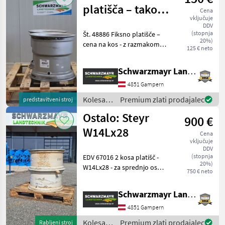
pnevmatike
platišča – takoj
Cena
/
vključuje
na voljo
Sonstige
DDV
(stopnja
Št. 48886 Fiksno platišče –
20%)
cena na kos - z razmakom
125 € neto
med luknjami 275 mm - z
notranjo luknjo 221 mm - z
Schwarzmayr Landtechnik GmbH - Gampern
8 luknjami - z ET 0 rahlo
rabljeno Prodajna ekipa
4851 Gampern
podjet
Kolesa,
Premium zlati prodajalec
predstavitveni stroj
platišča
Ostalo: Steyr
900 €
in
pnevmatike
W14Lx28
Cena
/
vključuje
Sonstige
DDV
(stopnja
EDV 67016 2 kosa platišč -
20%)
W14Lx28 - za sprednjo os
750 € neto
vozila Steyr Expert CVT -
premer sredinske luknje d =
Schwarzmayr Landtechnik GmbH - Gampern
290 mm - razdalja med
luknjami = 330 mm - vijaki =
4851 Gampern
8 x
Kolesa,
Premium zlati prodajalec
Rabljeni stroj