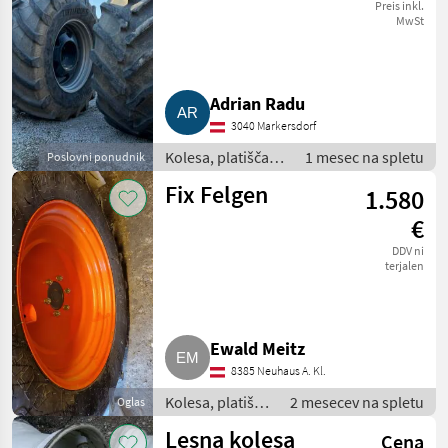
Trelleborg mit
Preis inkl.
MwSt
Felgen und
Radgewicht TM
Adrian Radu
900 High Power
3040 Markersdorf
Kolesa, platišča in
1 mesec na spletu
Poslovni ponudnik
pnevmatike /
Fix Felgen
1.580
Druga kolesa,
platišča in
€
pnevmatike
DDV ni
terjalen
Ewald Meitz
8385 Neuhaus A. Kl.
Kolesa, platišča
2 mesecev na spletu
Oglas
in pnevmatike /
Lesna kolesa
Cena
Druga kolesa,