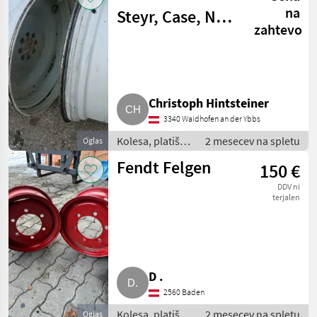
platišča in
na
Steyr, Case, New
pnevmatike
zahtevo
Holland
Christoph Hintsteiner
3340 Waidhofen an der Ybbs
Kolesa, platišča
2 mesecev na spletu
Oglas
in pnevmatike /
Fendt Felgen
150 €
Druga kolesa,
platišča in
DDV ni
pnevmatike
terjalen
D .
2560 Baden
Kolesa, platišča
2 mesecev na spletu
Oglas