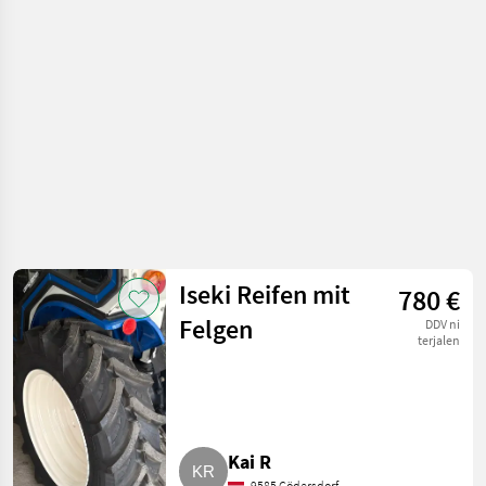
pnevmatike / Druga
kolesa, platišča in
pnevmatike
Iseki Reifen mit
780 €
Felgen
DDV ni
terjalen
Kai R
9585 Gödersdorf