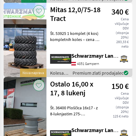
platišča
Mitas 12,0/75-18
340 €
in
pnevmatike
Tract
Cena
/
vključuje
Sonstige
DDV
(stopnja
Št. 53925 1 komplet (4 kos)
20%)
kompletnih koles – cena na
283,33 €
kos 340, – vključno z DDV -
neto
12.0/75-18 - Mitas Traction
Schwarzmayr Landtechnik GmbH - Gampern
TR-03 - z 12 PL - z indeksom
116 A8 - NOVO Prodajna
4851 Gampern
Kolesa,
Premium zlati prodajalec
Nova naprava
platišča
Ostalo 16,00 x
150 €
in
pnevmatike
17, 8 lukenj
Cena
/ Mitas
vključuje
DDV
(stopnja
Št. 36400 Ploščica 16x17 - z
20%)
8-luknjastim 275-
125 € neto
milimetrskim pritrdilnim
sistemom - z ET 0 - srebrna
Schwarzmayr Landtechnik GmbH - Aurolzmünster
Prodajna ekipa podjetja