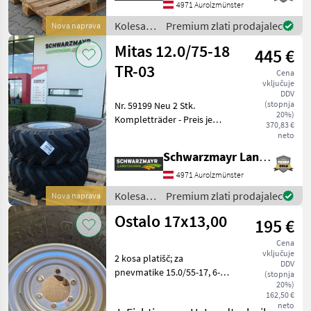
Schwarzmayr vam bo z
4971 Aurolzmünster
veseljem predst
Kolesa,
Premium zlati prodajalec
Nova naprava
platišča
Mitas 12.0/75-18
445 €
in
pnevmatike
TR-03
Cena
/
vključuje
Sonstige
DDV
(stopnja
Nr. 59199 Neu 2 Stk.
20%)
Kompletträder - Preis je
370,83 €
Stück - 12.0/75-18 Mitas TR
neto
03 Profil - mit 12 PR
Schwarzmayr Landtechnik GmbH - Aurolzmünster
Tragfähigkeit - mit 8-
Lochfelge - mit 220mm
4971 Aurolzmünster
Innenloch - mit 3
Kolesa,
Premium zlati prodajalec
Nova naprava
platišča
Ostalo 17x13,00
195 €
in
pnevmatike
Cena
/ Mitas
vključuje
2 kosa platišč; za
DDV
pnevmatike 15.0/55-17, 6-
(stopnja
20%)
luknjasto platišče 17x13, 00,
162,50 €
vdolbina IS 0, središče
neto