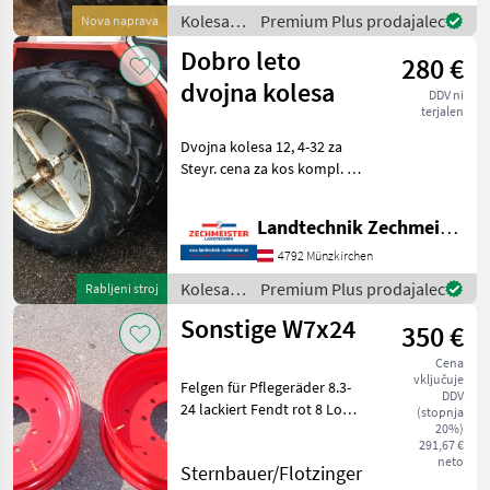
Innenlochdurchmesser:
Kolesa,
Premium Plus prodajalec
Nova naprava
85mm Tip stroja: Drugi,
platišča
Premer o
Dobro leto
280 €
in
pnevmatike
dvojna kolesa
DDV ni
/
terjalen
Sonstige
Dvojna kolesa 12, 4-32 za
Steyr. cena za kos kompl. Z
robom kolesa, tlačno,
oprema za dvojna kolesa,
Landtechnik Zechmeister GmbH & Co KG
platišča Kolesa, platišča in
pnevmatike Druga kolesa,
4792 Münzkirchen
platišča in pn
Kolesa,
Premium Plus prodajalec
Rabljeni stroj
platišča
Sonstige W7x24
350 €
in
pnevmatike
Cena
/ Good
vključuje
Felgen für Pflegeräder 8.3-
Year
DDV
24 lackiert Fendt rot 8 Loch
(stopnja
20%)
1Stk. 350.- Tip stroja:
291,67 €
Traktorji, Brez cevi (TL),
neto
Sternbauer/Flotzinger
Premer obroča: 24 palcev,