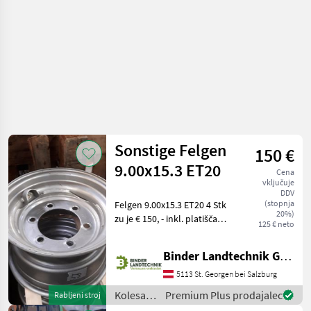
/
Sonstige
Sonstige Felgen
150 €
9.00x15.3 ET20
Cena
vključuje
DDV
(stopnja
Felgen 9.00x15.3 ET20 4 Stk
20%)
zu je € 150, - inkl. platišča
125 € neto
Kolesa, platišča in
pnevmatike Druga kolesa,
Binder Landtechnik GmbH & CoKG
platišča in pnevmatike
5113 St. Georgen bei Salzburg
Kolesa,
Premium Plus prodajalec
Rabljeni stroj
platišča