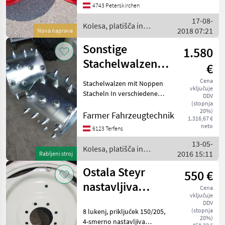
platišča, : Brez cevi (TL)
4743 Peterskirchen
Kolesa,
17-08-
Kolesa, platišča in
2018 07:21
Nova naprava
pnevmatike / Sonstige
Sonstige
1.580
Stachelwalzen
€
mit Noppen
Cena
Stachelwalzen mit Noppen
vključuje
Stacheln
Stacheln In verschiedenen
DDV
Ausführungen erhältlich.
(stopnja
20%)
Verzinkt. Für alle gängigen
Farmer Fahrzeugtechnik
1.316,67 €
Mähertypen erhältlich und
neto
6123 Terfens
lieferbar. Geeignet für alle
13-05-
gäng
Kolesa, platišča in
2016 15:11
Rabljeni stroj
pnevmatike / Sonstige
Ostala Steyr
550 €
nastavljiva
Cena
vključuje
platišča 540/65-
DDV
(stopnja
8 lukenj, priključek 150/205,
28
20%)
4-smerno nastavljiva