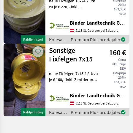
(stopnja
neue Fixfelgen 10x24 2 Stk
20%)
zu je € 220, - inkl
183,33 €
Zentrierung 150mm
neto
Lochkreis 8x200mm
Binder Landtechnik GmbH & CoKG
platišča Kolesa, platišča in
pnevmatike Druga kolesa,
5113 St. Georgen bei Salzburg
platišča in pnevmatike
Kolesa,
Premium Plus prodajalec
Rabljeni stroj
platišča
Sonstige
160 €
in
pnevmatike
Fixfelgen 7x15
Cena
/
vključuje
Sonstige
DDV
(stopnja
neue Fixfelgen 7x15 2 Stk zu
20%)
je € 160, - inkl. Zentrierung
133,33 €
115 Lochkreis 6x150
neto
platišča Kolesa, platišča in
Binder Landtechnik GmbH & CoKG
pnevmatike Druga kolesa,
platišča in pnevmatike
5113 St. Georgen bei Salzburg
Kolesa,
Premium Plus prodajalec
Rabljeni stroj
platišča
in
pnevmatike