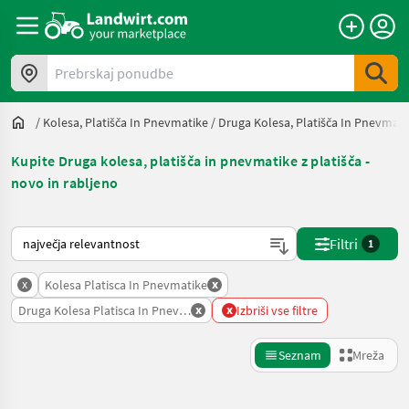
Prebrskaj ponudbe
/
Kolesa, Platišča In Pnevmatike
/
Druga Kolesa, Platišča In Pnevmati
Kupite Druga kolesa, platišča in pnevmatike z platišča -
novo in rabljeno
Tako je razvrščeno na Landwirt.com
Filtri
1
x
x
Kolesa Platisca In Pnevmatike
x
x
Druga Kolesa Platisca In Pnevmatike
Izbriši vse filtre
Seznam
Mreža