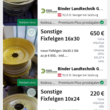
Zentrierung 150mm
Lochkreis 8x200mm
Binder Landtechnik GmbH & CoKG
platišča Kolesa, platišča in
pnevmatike Druga kolesa,
5113 St. Georgen bei Salzburg
platišča in pnevmatike
Kolesa,
Premium Plus prodajalec
Rabljeni stroj
platišča
Sonstige
650 €
in
pnevmatike
Fixfelgen 16x30
Cena
/
vključuje
Sonstige
DDV
(stopnja
neue Fixfelgen 16x30 2 Stk
20%)
zu je € 650, - inkl.
541,67 €
Zentrierung 150mm
neto
Lochkreis 8x200mm ET-0
Binder Landtechnik GmbH & CoKG
platišča Kolesa, platišča in
pnevmatike Druga kolesa,
5113 St. Georgen bei Salzburg
platišča in pnevmat
Kolesa,
Premium Plus prodajalec
Rabljeni stroj
platišča
Sonstige
220 €
in
pnevmatike
Fixfelgen 10x24
Cena
/
vključuje
Sonstige
DDV