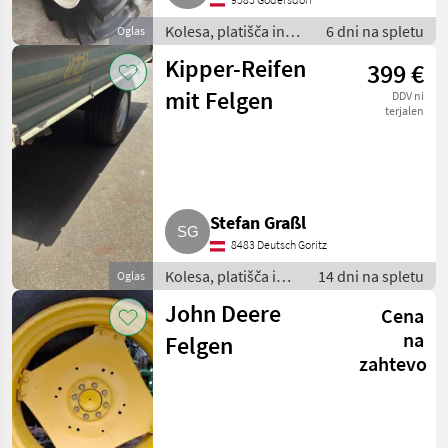
Kolesa, platišča in
6 dni na spletu
Oglas
pnevmatike / Druga
Kipper-Reifen
399 €
kolesa, platišča in
pnevmatike
mit Felgen
DDV ni
terjalen
Stefan Graßl
8483 Deutsch Goritz
Kolesa, platišča in
14 dni na spletu
Oglas
pnevmatike / Druga
John Deere
Cena
kolesa, platišča in
pnevmatike
na
Felgen
zahtevo