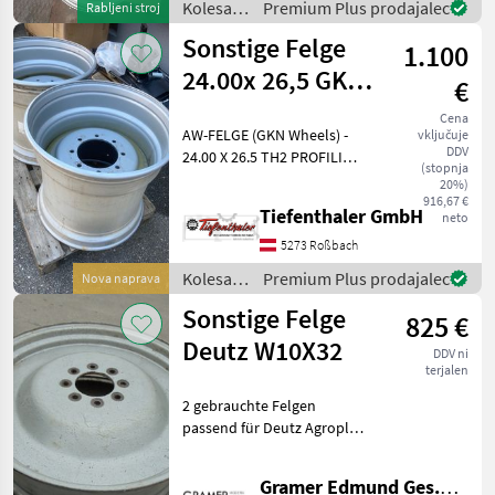
Kolesa,
Premium Plus prodajalec
Rabljeni stroj
platišča
Sonstige Felge
1.100
in
pnevmatike
24.00x 26,5 GKN
€
/
Wheels
Trelleborg
Cena
AW-FELGE (GKN Wheels) -
vključuje
DDV
24.00 X 26.5 TH2 PROFILINE
(stopnja
- 8/221/275 - A2, ET -50,
20%)
SILBER RAL9006
916,67 €
Tiefenthaler GmbH
neto
Artikelnummer : 320.12.901
Neuwertig wurde nur
5273 Roßbach
einmal montiert da
Kolesa,
Premium Plus prodajalec
Nova naprava
platišča
Sonstige Felge
825 €
in
pnevmatike
Deutz W10X32
DDV ni
/
terjalen
Sonstige
2 gebrauchte Felgen
passend für Deutz Agroplus
70 bis 87, Agroplus 315 bis
420, 5070 bis 5100D und
Gramer Edmund Ges.m.b.H.
andere Fabrikate. Lockkreis