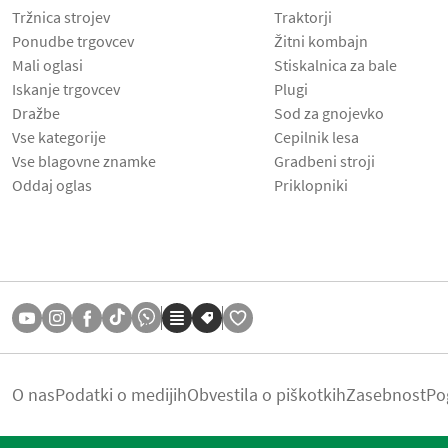
Tržnica strojev
Traktorji
Ponudbe trgovcev
Žitni kombajn
Mali oglasi
Stiskalnica za bale
Iskanje trgovcev
Plugi
Dražbe
Sod za gnojevko
Vse kategorije
Cepilnik lesa
Vse blagovne znamke
Gradbeni stroji
Oddaj oglas
Priklopniki
O nas
Podatki o medijih
Obvestila o piškotkih
Zasebnost
Po