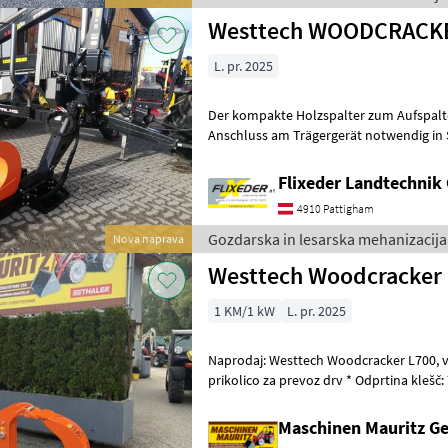
Westtech WOODCRACKE
L. pr. 2025
Der kompakte Holzspalter zum Aufspal
Anschluss am Trägergerät notwendig in 
Zangenöffnung 700mm mit Spaltkraft bi
Flixeder Landtechni
4910 Pattigham
Gozdarska in lesarska mehanizacija
Nova naprava
Westtech Woodcracker
1 KM/1 kW
L. pr. 2025
Naprodaj: Westtech Woodcracker L700, vključno s stojalom za
prikolico za prevoz drv * Odprtina klešč: 700 mm * Cepilna sila: do 22T
* Teža: 285 kg Prepričajte se o
Maschinen Mauritz 