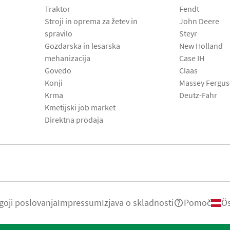
Traktor
Fendt
Stroji in oprema za žetev in
John Deere
spravilo
Steyr
Gozdarska in lesarska
New Holland
mehanizacija
Case IH
Govedo
Claas
Konji
Massey Fergu
Krma
Deutz-Fahr
Kmetijski job market
Direktna prodaja
goji poslovanja
Impressum
Izjava o skladnosti
Pomoč
Ös