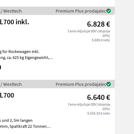
 / Westtech
Premium Plus prodajalec
700 inkl.
6.828 €
Cena vključuje DDV (stopnja
20%)
5.690 € neto
g für Rückewagen inkl.
H
 / Westtech
Premium Plus prodajalec
 L700
6.640 €
Cena vključuje DDV (stopnja
20%)
5.533,33 € neto
s und 2, 5m langen
ka mehan