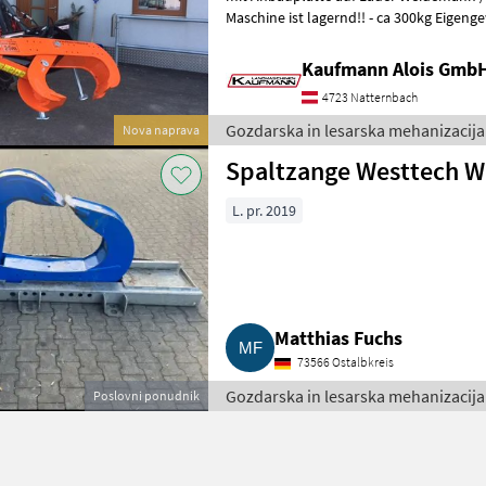
Maschine ist lagernd!! - ca 300kg Eigen
mm - Spaltkraft bis 14 t (abhängi
Kaufmann Alois Gmb
4723 Natternbach
Gozdarska in lesarska mehanizacija
Nova naprava
Spaltzange Westtech W
L. pr. 2019
Matthias Fuchs
73566 Ostalbkreis
Gozdarska in lesarska mehanizacija 
Poslovni ponudnik