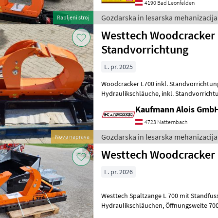
4190 Bad Leonfelden
Gozdarska in lesarska mehanizacija
Rabljeni stroj
Westtech Woodcracker L
Standvorrichtung
L. pr. 2025
Woodcracker L700 inkl. Standvorrichtun
Hydraulikschläuche, inkl. Standvorrichtung, ca. 425 kg Eigengewicht,
Maschine ist Lagernd, - Zangen
Kaufmann Alois Gmb
4723 Natternbach
Gozdarska in lesarska mehanizacija
Nova naprava
Westtech Woodcracker
L. pr. 2026
Westtech Spaltzange L 700 mit Standfus
Hydraulikschläuchen, Öffnungsweite 700mm, Spaltkraft 22 Tonnen
laganje, : laganje Gozdarska in lesars