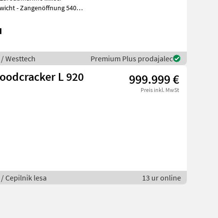
gewicht - Zangenöffnung 540
H
 / Westtech
Premium Plus prodajalec
oodcracker L 920
999.999 €
Preis inkl. MwSt
/ Cepilnik lesa
13 ur online