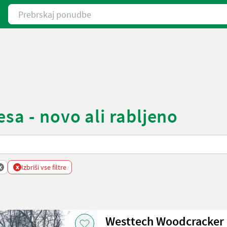
Prebrskaj ponudbe
sa - novo ali rabljeno
x
x
Izbriši vse filtre
Westtech Woodcracker 