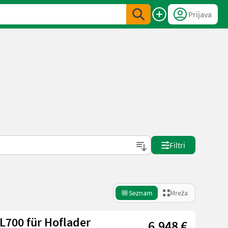
Prijava
Filtri
Seznam
Mreža
L700 für Hoflader
6.948 €