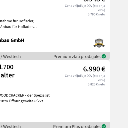
Cena vključuje DDV (stopnja
20%)
5.790 € neto
nahme für Hoflader,
+Anbau für Hoflader
 Spaltkraf
nbau GmbH
 / Westtech
Premium zlati prodajalec
 L700
6.990 €
alter
Cena vključuje DDV (stopnja
20%)
5.825 € neto
 / Westtech
Premium Plus prodajalec