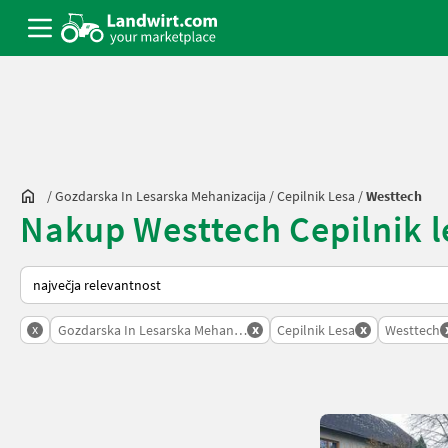
/
Gozdarska In Lesarska Mehanizacija
/
Cepilnik Lesa
/
Westtech
Nakup Westtech Cepilnik le
Tako je razvrščeno na Landwirt.com
x
x
x
Gozdarska In Lesarska Mehanizacija
Cepilnik Lesa
Westtech