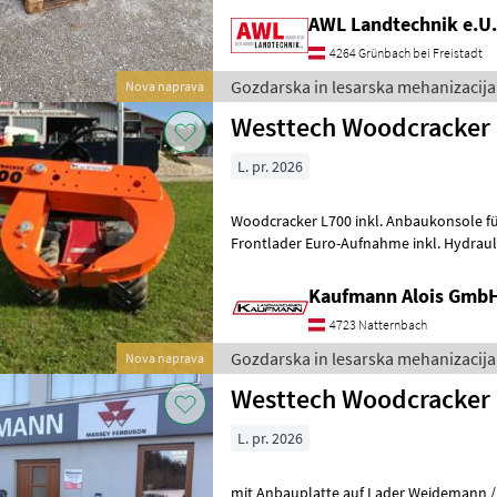
AWL Landtechnik e.U.
4264 Grünbach bei Freistadt
Gozdarska in lesarska mehanizacija
Nova naprava
Westtech Woodcracker 
L. pr. 2026
Woodcracker L700 inkl. Anbaukonsole fü
Frontlader Euro-Aufnahme inkl. Hydraulikschläuche inkl.Anbauplatte
an Lader ca 375 Kg Eigengewich
Kaufmann Alois Gmb
4723 Natternbach
Gozdarska in lesarska mehanizacija
Nova naprava
Westtech Woodcracker
L. pr. 2026
mit Anbauplatte auf Lader Weidemann /E