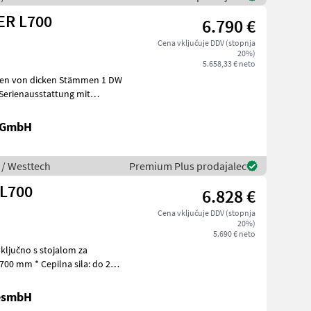
R L700
6.790 €
Cena vključuje DDV (stopnja
20%)
5.658,33 € neto
ten von dicken Stämmen 1 DW
Serienausstattung mit
k GmbH
 / Westtech
Premium Plus prodajalec
 L700
6.828 €
Cena vključuje DDV (stopnja
20%)
5.690 € neto
GesmbH