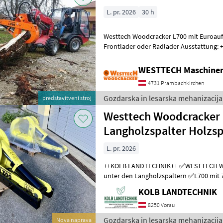
L. pr. 2026
30 h
Westtech Woodcracker L700 mit Euroauf
Frontlader oder Radlader Ausstattung: 
+Euroaufnahme Öffnungsweite: 70cm
WESTTECH Maschine
4731 Prambachkirchen
Gozdarska in lesarska mehanizacija
predstavitveni stroj
Westtech Woodcracker
Langholzspalter Holzsp
L. pr. 2026
++KOLB LANDTECHNIK++ ✅WESTTECH WOODCRACKER - der Spezialist
unter den Langholzspaltern ✅L700 mit 70cm Öffnungsweite ✅22t
Spaltkraft - starker Hydraulikzylin
KOLB LANDTECHNIK
8250 Vorau
Gozdarska in lesarska mehanizacija
Nova naprava