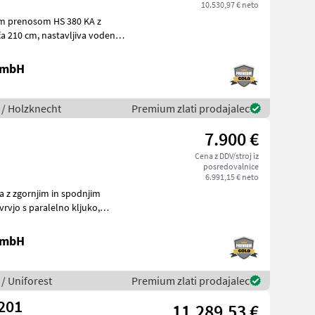
10.530,97 € neto
kim prenosom HS 380 KA z
 GmbH
 / Holzknecht
Premium zlati prodajalec
7.900 €
Cena z DDV/stroj iz
posredovalnice
6.991,15 € neto
 GmbH
/ Uniforest
Premium zlati prodajalec
 S 150 S-LINE #201
11.289,53 €