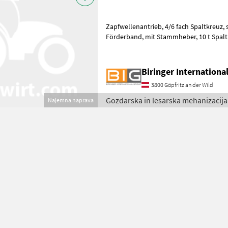
Zapfwellenantrieb, 4/6 fach Spaltkreuz, seitlich schwenkbares 4 m
Förderband, mit Stammheber, 10 t Spaltkraft, max.
Schnittdurchmesser 36 cm, e
Biringer Internation
3800 Göpfritz an der Wild
Gozdarska in lesarska mehanizacija
Najemna naprava