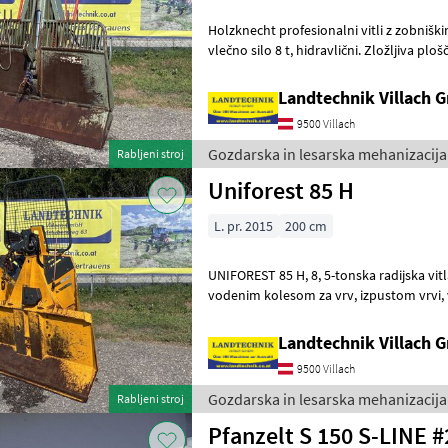
Holzknecht profesionalni vitli z zobniš
vlečno silo 8 t, hidravlični. Zložljiva plošča 210 cm, nastavljiva vodenje
vrvi prek hidravličnega st
Landtechnik Villach
9500 Villach
Gozdarska in lesarska mehanizacija
Rabljeni stroj
Uniforest 85 H
L. pr. 2015
200 cm
UNIFOREST 85 H, 8, 5-tonska radijska vitla z zgornjim in spodnjim
vodenim kolesom za vrv, izpustom vrvi, vrvjo s paralelno kljuko,
drsnikom za vrv, 2 držali za motorn
Landtechnik Villach
9500 Villach
Gozdarska in lesarska mehanizacija 
Rabljeni stroj
Pfanzelt