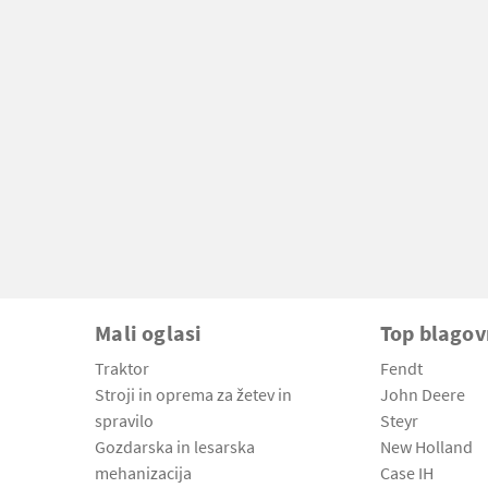
Mali oglasi
Top blago
Traktor
Fendt
Stroji in oprema za žetev in
John Deere
spravilo
Steyr
Gozdarska in lesarska
New Holland
mehanizacija
Case IH