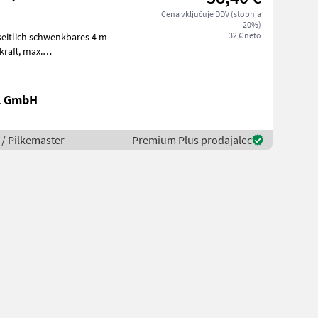
Cena vključuje DDV (stopnja
20%)
32 € neto
instellbare Schnittlän
al GmbH
 / Pilkemaster
Premium Plus prodajalec