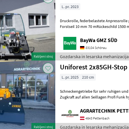
L. pr. 2023
Druckrolle, federbelastete Anpressrolle pro Trommel MonoSpezial-
Forstseil 10 mm 70 mRückeschild 1500 mm, Schutzgitter , Seilau
Hydromechanisch mit Seilverteilu
BayWa GMZ SÜD
83104 Schönau
Gozdarska in lesarska mehanizacija 
Rabljeni stroj
Uniforest 2x85GH-Stop
L. pr. 2025
210 cm
Schneckengetriebe für sehr ruhigen und
Zugkraft auf allen Seillagen Profi Funk h
Seilausstoßkopf 360 Grad drehb
AGRARTECHNIK PET
4643 Pettenbach
Gozdarska in lesarska mehanizacija 
Rabljeni stroj