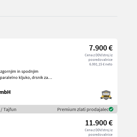
7.900 €
Cena z DDV/stroj iz
posredovalnice
6.991,15 € neto
 GmbH
/ Tajfun
Premium zlati prodajalec
11.900 €
Cena z DDV/stroj iz
posredovalnice