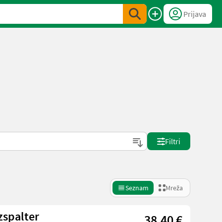
Prijava
Filtri
Seznam
Mreža
zspalter
38,40 €