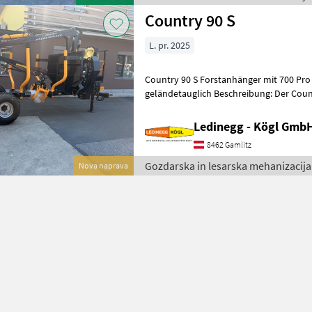
Country 90 S
L. pr. 2025
Country 90 S Forstanhänger mit 700 Pro Forstkr
geländetauglich Beschreibung: Der Country 90 S ist ein bewährter
Forstanhänger mit einer N
Ledinegg - Kögl GmbH
8462 Gamlitz
Gozdarska in lesarska mehanizacija
Nova naprava