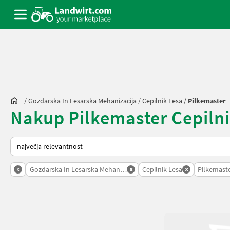
/
Gozdarska In Lesarska Mehanizacija
/
Cepilnik Lesa
/
Pilkemaster
Nakup Pilkemaster Cepilnik
Tako je razvrščeno na Landwirt.com
x
x
x
Gozdarska In Lesarska Mehanizacija
Cepilnik Lesa
Pilkemast