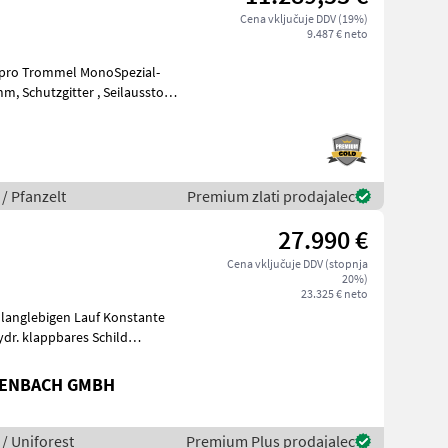
Cena vključuje DDV (19%)
9.487 € neto
sstoss
/ Pfanzelt
Premium zlati prodajalec
27.990 €
Cena vključuje DDV (stopnja
20%)
23.325 € neto
 langlebigen Lauf Konstante
ydr. klappbares Schild
TENBACH GMBH
/ Uniforest
Premium Plus prodajalec