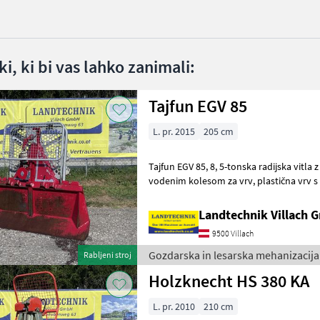
i, ki bi vas lahko zanimali:
Tajfun EGV 85
L. pr. 2015
205 cm
Tajfun EGV 85, 8, 5-tonska radijska vitla z zgornjim in spodnjim
vodenim kolesom za vrv, plastična vrv s paralelno kljuko, drsnik za
vrv, naprava za priklop, širina š
Landtechnik Villach
9500 Villach
Gozdarska in lesarska mehanizacija 
Rabljeni stroj
Holzknecht HS 380 KA
L. pr. 2010
210 cm