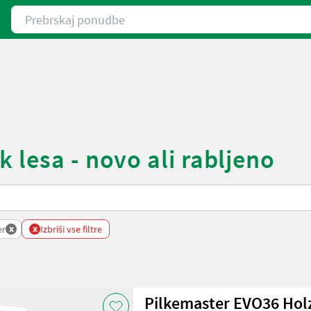
Prebrskaj ponudbe
 lesa - novo ali rabljeno
x
x
er
Izbriši vse filtre
Pilkemaster EVO36 Hol