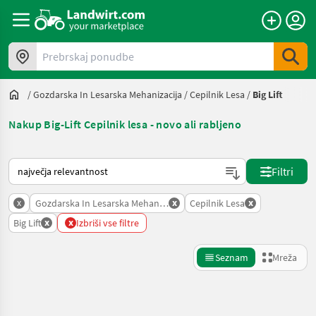
Prebrskaj ponudbe
/
Gozdarska In Lesarska Mehanizacija
/
Cepilnik Lesa
/
Big Lift
Nakup Big-Lift Cepilnik lesa - novo ali rabljeno
Tako je razvrščeno na Landwirt.com
Filtri
x
x
x
Gozdarska In Lesarska Mehanizacija
Cepilnik Lesa
x
x
Big Lift
Izbriši vse filtre
Seznam
Mreža