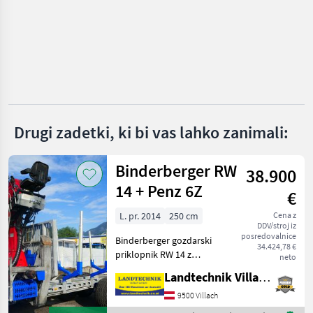
Big-Lift
Posch
Binderberger
Krpan
Vogesenblitz
Drugi zadetki, ki bi vas lahko zanimali:
Lancman
Binderberger RW
38.900
Prikaži
14 + Penz 6Z
€
vse
(39)
L. pr. 2014
250 cm
Cena z
DDV/stroj iz
posredovalnice
MARKETPLACE
Binderberger gozdarski
34.424,78 €
priklopnik RW 14 z
neto
Ponudbe
Mali
dvigalom Penz 6Z, z
Marketplace
Landtechnik Villach GmbH
trgovcev
oglasi
originalnim lovskim
stolom, z joystickom in
9500 Villach
nožnim upravljanjem,