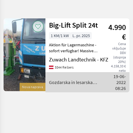
Natančnejše
iskanje
Big-Lift Split 24t
4.990
Kategorija
Država
Filtri
4
€
1 KM/1 kW
L. pr. 2025
Cena
Aktion für Lagermaschine -
Prikaži 1
TRENUTNA
Ponastavi
vključuje
POT
sofort verfügbar! Massive
rezultatov
DDV
Qualität aus Österreich!! Mit
(stopnja
Zuwach Landtechnik - KFZ
Gozdarska
20%)
Stammhebevorrichtung. (
tehnika
4.158,33 €
3844 Reibers
Stammheber mit Aufpreis
neto
Gozdarska In
möglich um 350€ ) Gelenkw
19-06-
Lesarska
Mehanizacija
Gozdarska in lesarska
2022
Nova naprava
mehanizacija / Big-Lift
08:26
Cepilnik
Lesa
Big
Lift
IZBERITE
KATEGORIJO