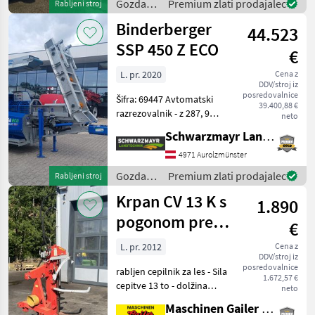
Gozdarska
Premium zlati prodajalec
Rabljeni stroj
hidravlično samostojno
in
Binderberger
napajanje z dvo
44.523
lesarska
mehanizacija
SSP 450 Z ECO
€
/
Binderberger
L. pr. 2020
Cena z
DDV/stroj iz
posredovalnice
Šifra: 69447 Avtomatski
39.400,88 €
razrezovalnik - z 287, 9
neto
obratovalnih ur - letnik
Schwarzmayr Landtechnik GmbH - Aurolzmünster
izdelave 2020 - s podvozjem
- z mehansko zložljivim
4971 Aurolzmünster
transportnim trakom
Gozdarska
Premium zlati prodajalec
Rabljeni stroj
dolžine 4, 40 m
in
Krpan CV 13 K s
1.890
lesarska
mehanizacija
pogonom prek
€
/
kardanskega
Binderberger
L. pr. 2012
Cena z
DDV/stroj iz
greda
posredovalnice
rabljen cepilnik za les - Sila
1.672,57 €
cepitve 13 to - dolžina
neto
cepljenja do 110 cm - pogon
Maschinen Gailer GmbH
prek kardanskega greda -