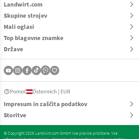
Landwirt.com
Skupine strojev
Mali oglasi
Top blagovne znamke
Države
Pomoč
Österreich | EUR
Impresum in zaščita podatkov
Storitve
© Copyright 2026 Landwirt.com GmbH Vse pravice pridržane. Vse