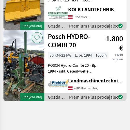
Funkseilwinde ✅8, 5t
KOLB LANDTECHNIK
Zugkraft ✅200cm
Schildbreite
8250 Vorau
✅hydraulischer Seilausstoß
Gozdarska
Premium Plus prodajalec
Rabljeni stroj
✅inkl. TERRA Profi Funk -
in
Posch HYDRO-
Ziehen / Kurzl
1.800
lesarska
mehanizacija
COMBI 20
€
/
Uniforest
30 KM/22 kW
L. pr. 1994
1000 h
DDV ni
terjalen
POSCH Hydro-Combi 20 - Bj.
1994 - inkl. Gelenkwelle
Dem Alter entsprechender
Landmaschinentechnik Pichler GmbH
Zustand! Der Holzspalter
der Marke Posch, Modell
2860 Kirchschlag
POSCH Hydro-Combi 20, ist
Gozdarska
Premium Plus prodajalec
Rabljeni stroj
ein
in
lesarska
mehanizacija
/ Posch