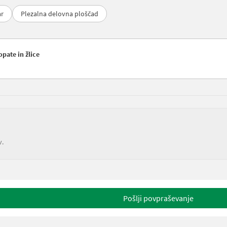
ar
Plezalna delovna ploščad
opate in žlice
v.
Pošlji povpraševanje