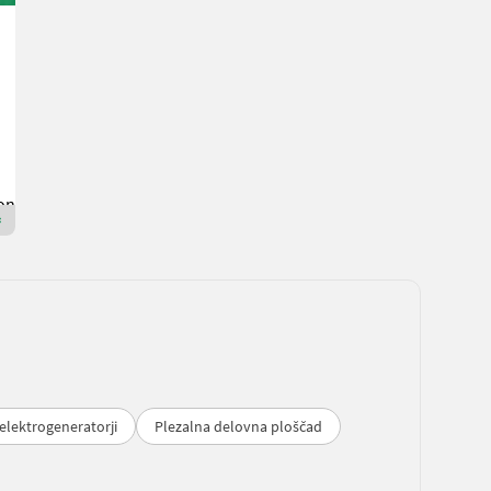
Winkelbauer Tieflöffel 60 cm mit Winkelbauer XL
Cena na zahtevo
Baumaschinen Puntigam GmbH
8483 Štajerska
Premium Plus prodajalec
elektrogeneratorji
Plezalna delovna ploščad