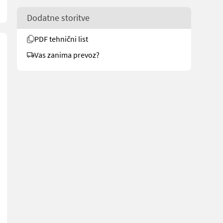
Dodatne storitve
PDF tehnični list
Vas zanima prevoz?
ewähr