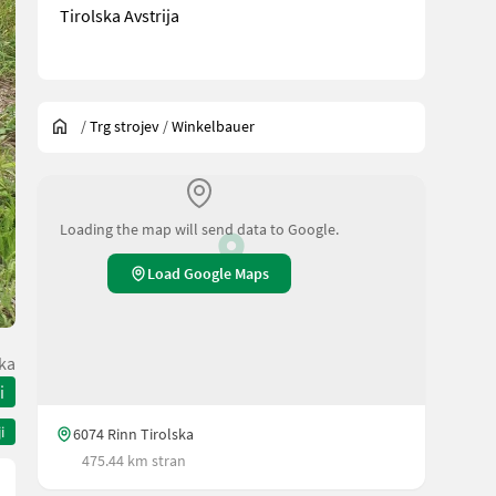
Tirolska Avstrija
/
Trg strojev
/
Winkelbauer
Loading the map will send data to Google.
Load Google Maps
ska
i
i
6074 Rinn Tirolska
475.44 km stran