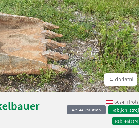
dodatni
6074
Tirol
kelbauer
Rabljeni stroj
475.44 km stran
Rabljeni stroj