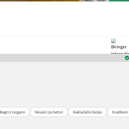
Bagri z nogami
Mesalci za beton
Nakladalni žerjav
Gradbeni 