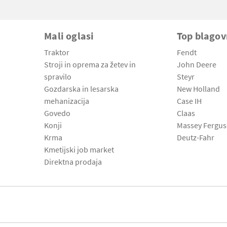
Mali oglasi
Top blago
Traktor
Fendt
Stroji in oprema za žetev in
John Deere
spravilo
Steyr
Gozdarska in lesarska
New Holland
mehanizacija
Case IH
Govedo
Claas
Konji
Massey Fergu
Krma
Deutz-Fahr
Kmetijski job market
Direktna prodaja