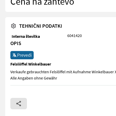
Cena na zahtevo
TEHNIČNI PODATKI
6041420
Interna številka
OPIS
Prevedi
Felslöffel Winkelbauer
Verkaufe gebrauchten Felslöffel mit Aufnahme Winkelbauer XL
Alle Angaben ohne Gewähr
Verkaufe gebrauchten Felslöffel mit Aufnahme Winkelbauer X