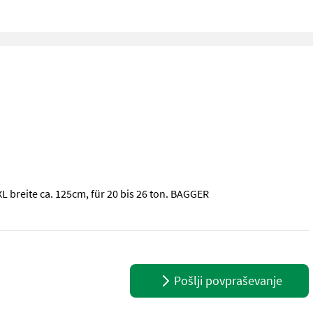
 breite ca. 125cm, für 20 bis 26 ton. BAGGER
L breite ca. 125cm, für 20 bis 26 ton. BAGGER Alle Angaben ohne G
Pošlji povpraševanje