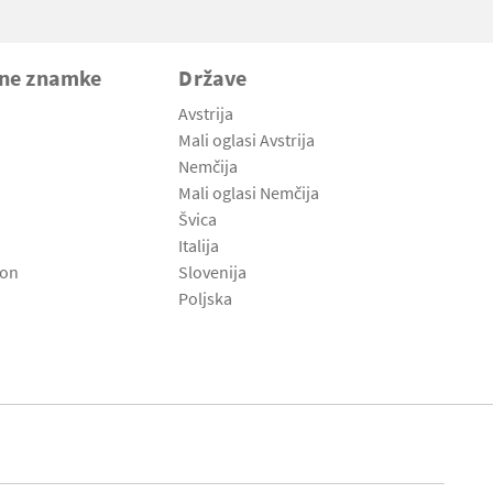
vne znamke
Države
Avstrija
Mali oglasi Avstrija
Nemčija
Mali oglasi Nemčija
Švica
Italija
son
Slovenija
Poljska