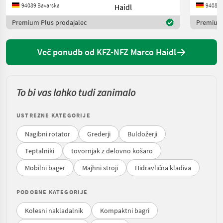
94089 Bavarska
94089 
Premium Plus prodajalec
Premium 
Več ponudb od KFZ-NFZ Marco Haidl
To bi vas lahko tudi zanimalo
USTREZNE KATEGORIJE
Nagibni rotator
Grederji
Buldožerji
Teptalniki
tovornjak z delovno košaro
Mobilni bager
Majhni stroji
Hidravlična kladiva
PODOBNE KATEGORIJE
Kolesni nakladalnik
Kompaktni bagri