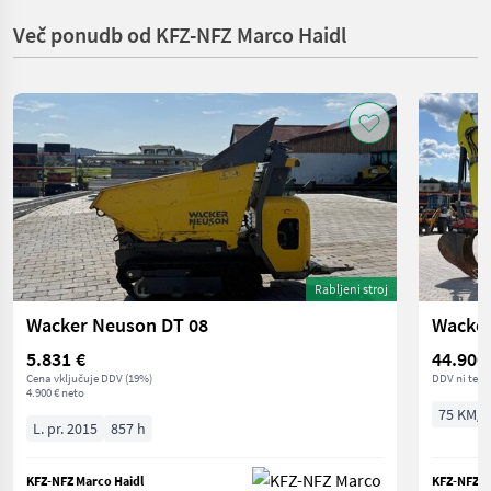
Več ponudb od KFZ-NFZ Marco Haidl
Rabljeni stroj
Wacker Neuson DT 08
Wacker
5.831 €
44.900
Cena vključuje DDV (19%)
DDV ni terj
4.900 € neto
75 KM/5
L. pr. 2015
857 h
KFZ-NFZ Marco Haidl
KFZ-NFZ M