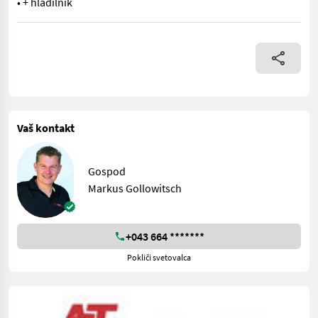
• + hladilnik
• Kompresor 600 m³/h • Traktor 35 - 55 KM • Širina okvirja: 1005 
Vaš kontakt
Gospod
Markus Gollowitsch
+043 664 *******
Pokliči svetovalca