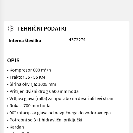
TEHNIČNI PODATKI
4372274
Interna številka
OPIS
• Kompresor 600 m³/h
• Traktor 35 - 55 KM
• Širina okvirja: 1005 mm
• Pritrjen dvižni drog s 500 mm hoda
• Vrtljiva glava (ralla) za uporabo na desni ali levi strani
• Roka s 700 mm hoda
• 90° rotacijska glava od navpičnega do vodoravnega
• Potrebni so 3+1 hidravlični priključki
• Kardan