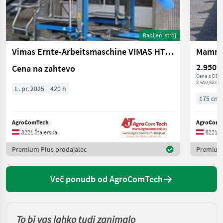
Rabljeni stroj
Vimas Ernte-Arbeitsmaschine VIMAS HT 10
Mammu
2.950 €
Cena na zahtevo
Cena z DDV/
2.610,62 € n
L. pr. 2025
420 h
175 cm
AgroComTech
AgroComT
8221 Štajerska
8221 Š
Premium Plus prodajalec
Premium 
Več ponudb od AgroComTech
To bi vas lahko tudi zanimalo