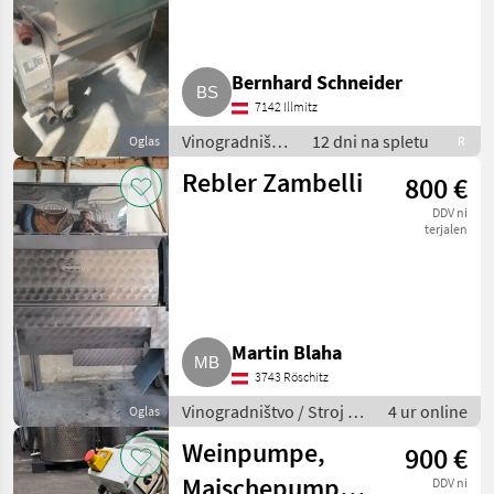
Bernhard Schneider
7142 Illmitz
Vinogradništvo
12 dni na spletu
Oglas
R
/ Stroj za
Rebler Zambelli
800 €
kletarjenje
DDV ni
terjalen
Martin Blaha
3743 Röschitz
Vinogradništvo / Stroj za
4 ur online
Oglas
kletarjenje
Weinpumpe,
900 €
Maischepumpe
DDV ni