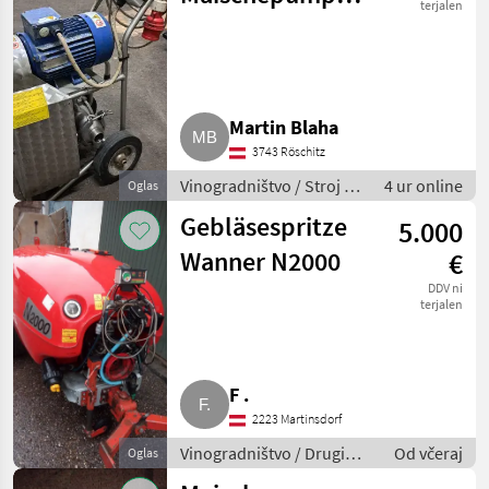
terjalen
Zambelli
Martin Blaha
3743 Röschitz
Vinogradništvo / Stroj za
4 ur online
Oglas
kletarjenje
Gebläsespritze
5.000
Wanner N2000
€
DDV ni
terjalen
F .
2223 Martinsdorf
Vinogradništvo / Drugi
Od včeraj
Oglas
stroji za vinogradništvo