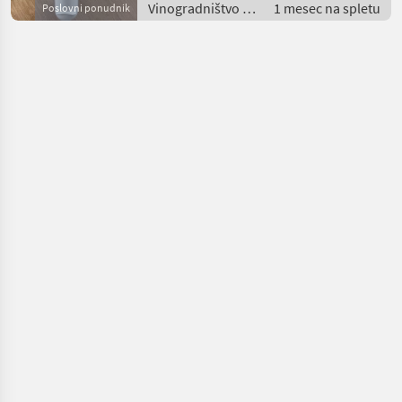
Vinogradništvo /
1 mesec na spletu
Poslovni ponudnik
Drugi stroji za
vinogradništvo