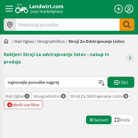
Prebrskaj ponudbe
/
Mali Oglasi
/
Vinogradništvo
/
Stroji Za Odstrajevanje Listov
Rabljeni Stroji za odstrajevanje listov - nakup in
prodaja
Tako je razvrščeno na Landwirt.com
Filtri
x
x
x
Mali Oglasi
Vinogradnistvo
Stroji Za Odstrajevanje Listov
x
Izbriši vse filtre
Seznam
Mreža