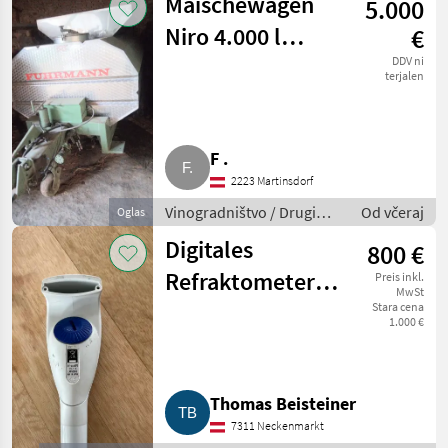
Maischewagen
5.000
Niro 4.000 l
€
Fuhrmann
DDV ni
terjalen
F .
2223 Martinsdorf
Vinogradništvo / Drugi
Od včeraj
Oglas
stroji za vinogradništvo
Digitales
800 €
Refraktometer
Preis inkl.
MwSt
Mettler Toledo
Stara cena
1.000 €
30PX
Thomas Beisteiner
7311 Neckenmarkt