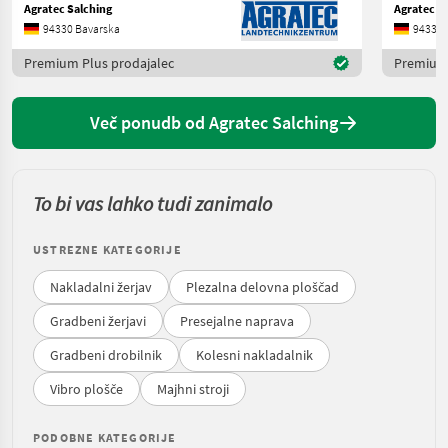
Agratec Salching
Agratec S
94330 Bavarska
94330 
Premium Plus prodajalec
Premium 
Več ponudb od Agratec Salching
To bi vas lahko tudi zanimalo
USTREZNE KATEGORIJE
Nakladalni žerjav
Plezalna delovna ploščad
Gradbeni žerjavi
Presejalne naprava
Gradbeni drobilnik
Kolesni nakladalnik
Vibro plošče
Majhni stroji
PODOBNE KATEGORIJE