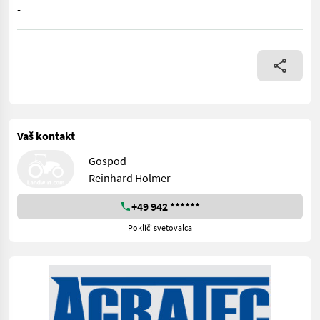
-
AA800LI101 Verkaufen einen Talex Betonmischer mit 800 l Kard
Vaš kontakt
Gospod
Reinhard Holmer
+49 942 ******
Pokliči svetovalca