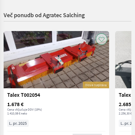
Več ponudb od Agratec Salching
Nova naprava
Talex T002054
Talex 
1.678 €
2.685 €
Cena vključuje DDV (19%)
Cena vključ
1.410,08 € neto
2.256,30 € n
L. pr. 2025
L. pr. 20