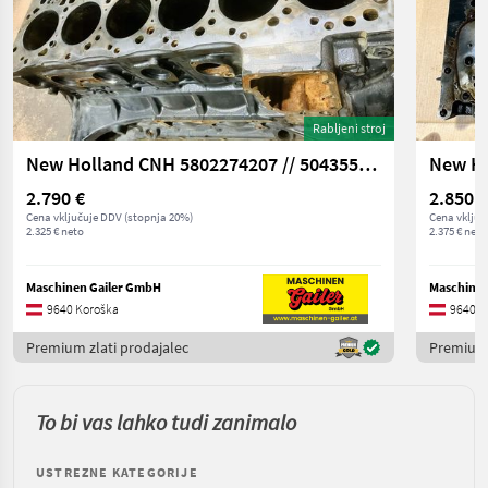
Rabljeni stroj
New Holland CNH 5802274207 // 504355927 Zylinderblock
2.790 €
2.850 €
Cena vključuje DDV (stopnja 20%)
Cena vključ
2.325 € neto
2.375 € neto
Maschinen Gailer GmbH
Maschinen
9640 Koroška
9640 K
Premium zlati prodajalec
Premium 
To bi vas lahko tudi zanimalo
USTREZNE KATEGORIJE