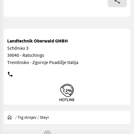
Landtechnik Oberwald GMBH
Schönau 3
39040 - Ratschings
Trentinsko - Zgornje Poadižje Italija
/
Trg strojev
/
Steyr