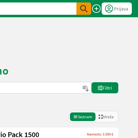
Prijava
no
Filtri
Seznam
Mreža
io Pack 1500
Namesto: 3.590 €