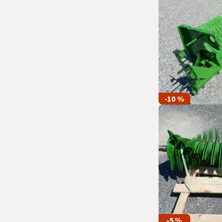
-10 %
-5 %