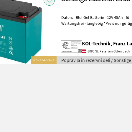
Daten: - Blei-Gel Batterie - 12V 45Ah - für Motorrad, A
Wartungsfrei - langlebig *Preis nur gültig auf Lagerware Für weitere
Informationen s
KOL-Technik, Franz L
8093 St. Peter am Ottersbach
Popravila in rezervni deli / Sonstige
Nova naprava