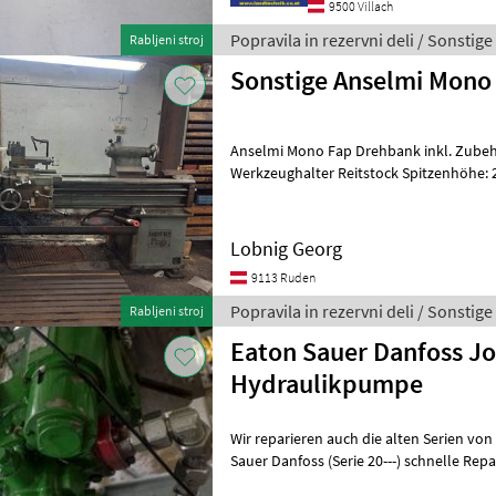
9500 Villach
Popravila in rezervni deli / Sonstige
Rabljeni stroj
Sonstige Anselmi Mono
Anselmi Mono Fap Drehbank inkl. Zubeh
Werkzeughalter Reitstock Spitzenhöhe: 250mm Popravila 
deli Drugi popravila in rezervni d
Lobnig Georg
9113 Ruden
Popravila in rezervni deli / Sonstige
Rabljeni stroj
Eaton Sauer Danfoss J
Hydraulikpumpe
Wir reparieren auch die alten Serien von Eat
Sauer Danfoss (Serie 20---) schnelle Rep
Ersatzteillager Popravila in rezer