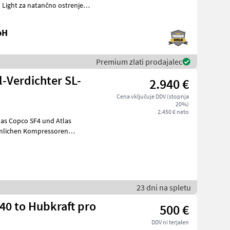
 Light za natančno ostrenje
bH
Premium zlati prodajalec
l-Verdichter SL-
2.940 €
Cena vključuje DDV (stopnja
20%)
2.450 € neto
23 dni na spletu
640 to Hubkraft pro
500 €
DDV ni terjalen