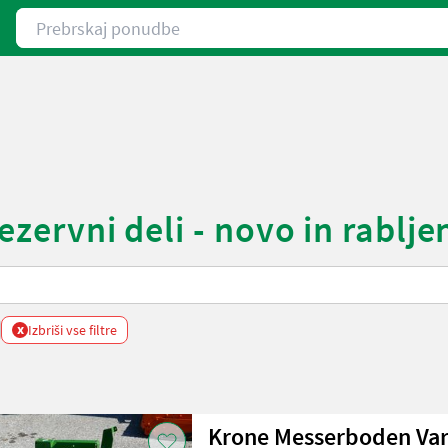
Prebrskaj ponudbe
ezervni deli - novo in rablje
x
Izbriši vse filtre
Krone Messerboden Var