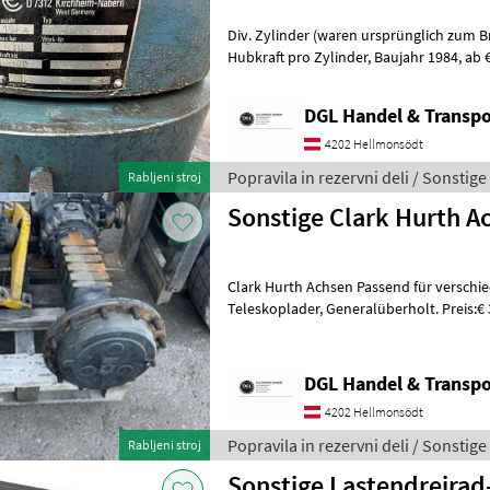
Div. Zylinder (waren ursprünglich zum Brück
Hubkraft pro Zylinder, Baujahr 1984, ab € 500, - per Stück. Auf Wunsch
haben wir auch das passende
DGL Handel & Transpo
4202 Hellmonsödt
Popravila in rezervni deli / Sonstige
Rabljeni stroj
Sonstige Clark Hurth A
Clark Hurth Achsen Passend für verschi
Teleskoplader, Generalüberholt. Preis:€ 3.600, - inkl. Mwst. Popravila
in rezervni deli Drugi popravila i
DGL Handel & Transpo
4202 Hellmonsödt
Popravila in rezervni deli / Sonstige
Rabljeni stroj
Sonstige Lastendreirad