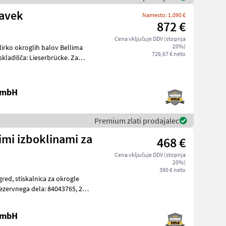
tavek
Namesto: 1.090 €
872 €
Cena vključuje DDV (stopnja
20%)
lirko okroglih balov Bellima
726,67 € neto
 GmbH
Premium zlati prodajalec
imi izboklinami za
468 €
Cena vključuje DDV (stopnja
20%)
390 € neto
 okrogle
 GmbH