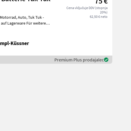
75 €
Cena vključuje DDV (stopnja
20%)
62,50 € neto
uto, Tuk Tuk -
ampl-Küssner
Premium Plus prodajalec