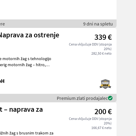
ere
9 dni na spletu
 Naprava za ostrenje
339 €
Cena vključuje DDV (stopnja
20%)
282,50 € neto
ige motornih žag s tehnologijo
rig motornih žag – hitro,
bH
Premium zlati prodajalec
ht – naprava za
200 €
Cena vključuje DDV (stopnja
20%)
166,67 € neto
erižnih žag s brusnim trakom za