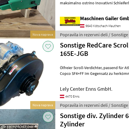
maksimalno ostrino Inovativni Schleiferl
verižnih žag S Schleif
Maschinen Gailer Gm
9640 Kötschach-Mauthen
Popravila in rezervni deli / Sonstige
Nova naprava
Sonstige RedCare Scrol
165E-JGB
Ölfreier Scroll-Verdichter, passend für Atlas Copco SF4 und Atlas
Copco SF4+FF Im Gegensatz zu herkömmlichen Kompressoren
arbeitet der SL-165E-JGB mit einer forts
Lely Center Enns GmbH.
4470 Enns
Popravila in rezervni deli / Sonstige
Nova naprava
Sonstige div. Zylinder 
Zylinder