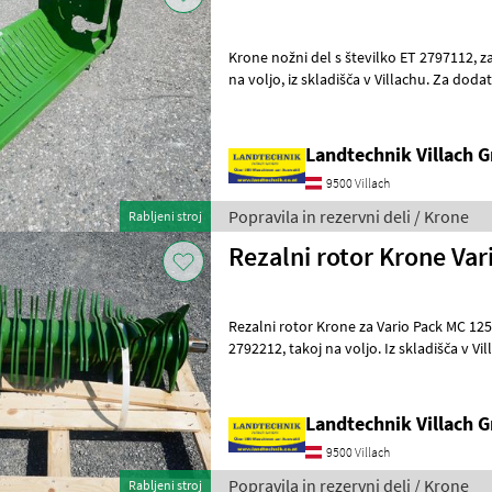
Krone nožni del s številko ET 2797112, za Krone Vario Pack 1500, takoj
na voljo, iz skladišča v Villachu. Za dodatna vprašanja vam je z
veseljem na voljo naš stroko
Landtechnik Villach
9500 Villach
Popravila in rezervni deli / Krone
Rabljeni stroj
Rezalni rotor Krone Var
Rezalni rotor Krone za Vario Pack MC 1250 in 1500, 17
2792212, takoj na voljo. Iz skladišča v Villachu. Za dodatna vprašanja
je naš strokovnjak za nad
Landtechnik Villach
9500 Villach
Popravila in rezervni deli / Krone
Rabljeni stroj