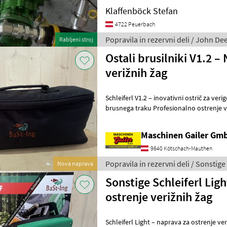
Klaffenböck Stefan
4722 Peuerbach
Popravila in rezervni deli / John De
Rabljeni stroj
Ostali brusilniki V1.2 –
verižnih žag
Schleiferl V1.2 – inovativni ostrič za ver
brusnega traku Profesionalno ostrenje ve
natančno in učinkovito Sc
Maschinen Gailer Gm
9640 Kötschach-Mauthen
Popravila in rezervni deli / Sonstige
Nova naprava
Sonstige Schleiferl Lig
ostrenje verižnih žag
Schleiferl Light – naprava za ostrenje v