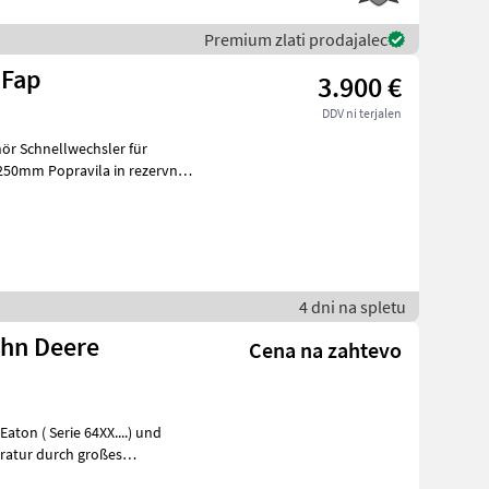
Premium zlati prodajalec
 Fap
3.900 €
DDV ni terjalen
ör Schnellwechsler für
in rezervni
4 dni na spletu
ohn Deere
Cena na zahtevo
on ( Serie 64XX....) und
aratur durch großes