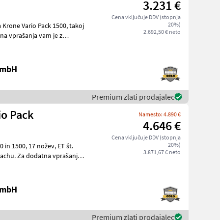
3.231 €
Cena vključuje DDV (stopnja
20%)
2.692,50 € neto
 GmbH
Premium zlati prodajalec
io Pack
Namesto: 4.890 €
4.646 €
Cena vključuje DDV (stopnja
20%)
 nožev, ET št.
3.871,67 € neto
 GmbH
Premium zlati prodajalec