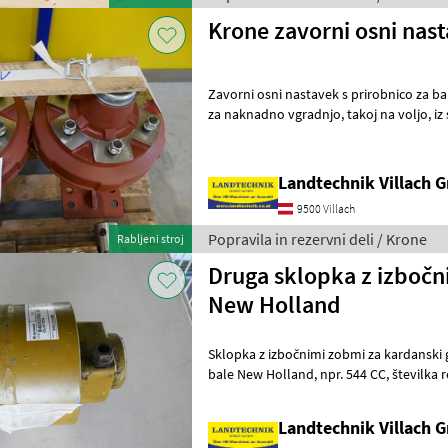
Krone zavorni osni nas
Zavorni osni nastavek s prirobnico za ba
za naknadno vgradnjo, takoj na voljo, iz skladišča: Lieserbrücke. Za
dodatna vprašanja vam je
Landtechnik Villach
9500 Villach
Popravila in rezervni deli / Krone
Rabljeni stroj
Druga sklopka z izbočn
New Holland
Sklopka z izbočnimi zobmi za kardanski gred, stiskalnica za
bale New Holland, npr. 544 CC, številka rezervnega dela: 84043765, 21
zob, fino zobje, takoj na v
Landtechnik Villach