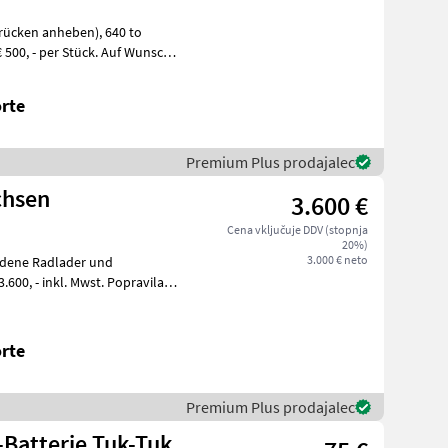
en anheben), 640 to
rte
Premium Plus prodajalec
chsen
3.600 €
Cena vključuje DDV (stopnja
20%)
3.000 € neto
edene Radlader und
rte
Premium Plus prodajalec
-Batterie Tuk-Tuk