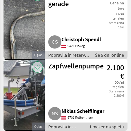
gerade
Cena na
kos
DDV ni
terjalen
Stara cena
10 €
Christoph Spendl
9421 Eitweg
Popravila in rezervni
Še 5 dni online
Oglas
deli / Drugi popravila
Zapfwellenpumpe
2.100
in rezervni deli
€
DDV ni
terjalen
Stara cena
2.300 €
Niklas Scheiflinger
9701 Rothenthurn
Popravila in
1 mesec na spletu
Oglas