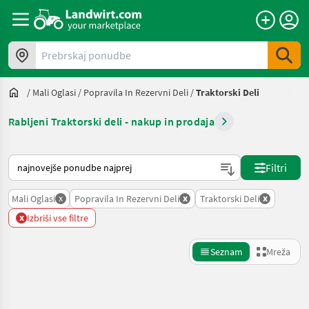
Prebrskaj ponudbe
/
Mali Oglasi
/
Popravila In Rezervni Deli
/
Traktorski Deli
Rabljeni Traktorski deli - nakup in prodaja
Tako je razvrščeno na Landwirt.com
Filtri
x
x
x
Mali Oglasi
Popravila In Rezervni Deli
Traktorski Deli
x
Izbriši vse filtre
Seznam
Mreža