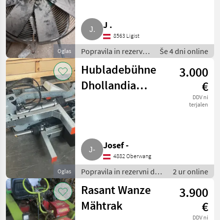
J .
8563 Ligist
Popravila in rezervni
Še 4 dni online
Oglas
deli / Drugi popravila
Hubladebühne
3.000
in rezervni deli
Dhollandia
€
Hebebühne
DDV ni
terjalen
LM.20.08
Josef -
4882 Oberwang
Popravila in rezervni deli
2 ur online
Oglas
/ Deli za tovorna vozila
Rasant Wanze
3.900
Mähtrak
€
DDV ni