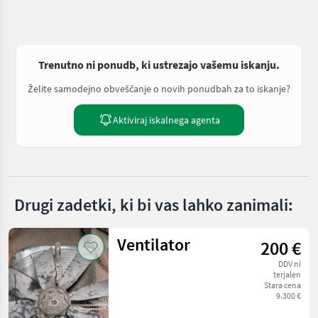
Trenutno ni ponudb, ki ustrezajo vašemu iskanju.
Želite samodejno obveščanje o novih ponudbah za to iskanje?
Aktiviraj iskalnega agenta
Drugi zadetki, ki bi vas lahko zanimali:
Ventilator
200 €
DDV ni
terjalen
Stara cena
9.300 €