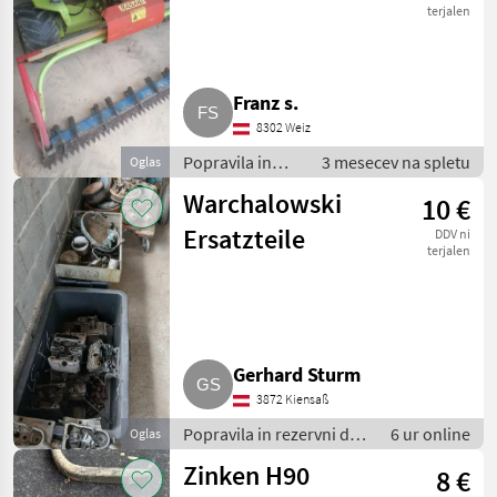
terjalen
Franz s.
8302 Weiz
Popravila in
3 mesecev na spletu
Oglas
rezervni deli /
Warchalowski
10 €
Drugi popravila
in rezervni deli
Ersatzteile
DDV ni
terjalen
Gerhard Sturm
3872 Kiensaß
Popravila in rezervni deli
6 ur online
Oglas
/ Drugi popravila in
Zinken H90
8 €
rezervni deli