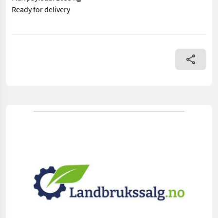
Ready for delivery
== Mer informasjon (NO) == mascus_category: lighttrailers Ple