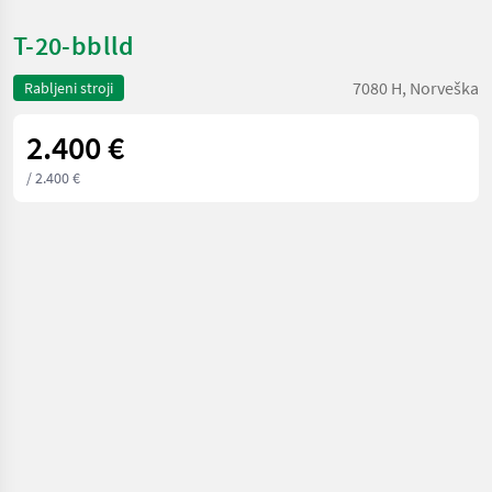
T-20-bblld
7080 H, Norveška
Rabljeni stroji
2.400 €
/ 2.400 €