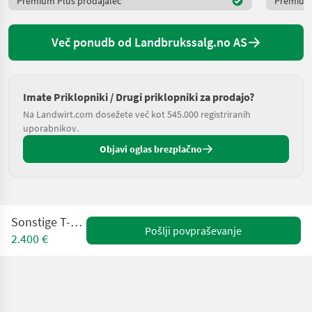
Premium Plus prodajalec
Premium 
Več ponudb od Landbrukssalg.no AS
Imate Priklopniki / Drugi priklopniki za prodajo?
Na Landwirt.com dosežete več kot 545.000 registriranih
uporabnikov.
Objavi oglas brezplačno
Sonstige T-20-bblld
Pošlji povpraševanje
2.400 €