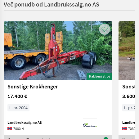
Več ponudb od Landbrukssalg.no AS
Rabljeni stroj
Sonstige Krokhenger
Sonsti
17.400 €
3.600 €
L. pr. 2004
L. pr. 20
Landbrukssalg.no AS
Landbruks
7080 H
7080 H