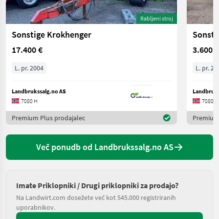
Rabljeni stroj
Sonstige Krokhenger
Sonsti
17.400 €
3.600 €
L. pr. 2004
L. pr. 20
Landbrukssalg.no AS
Landbruks
7080 H
7080 H
Premium Plus prodajalec
Premium 
Več ponudb od Landbrukssalg.no AS
Imate Priklopniki / Drugi priklopniki za prodajo?
Na Landwirt.com dosežete več kot 545.000 registriranih
uporabnikov.