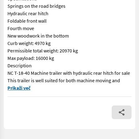
Springs on the road bridges
Hydraulic rear hitch
Foldable front wall
Fourth move
New woodwork in the bottom
Curb weight: 4970 kg
Permissible total weight: 20970 kg
Max payload: 16000 kg
Description
NC T-18-40 Machine trailer with hydraulic rear hitch for sale
This trailer is well suited for both machine moving and
== Mer informasjon (NO) == mascus_category: lowloaders merke: N
Prikaži več