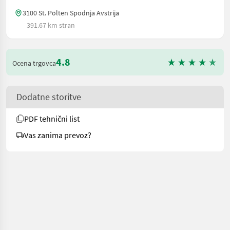
3100 St. Pölten Spodnja Avstrija
391.67 km stran
4.8
Ocena trgovca
Dodatne storitve
PDF tehnični list
Vas zanima prevoz?