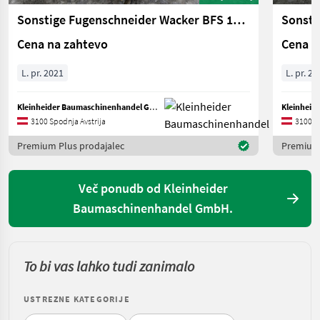
Sonstige Fugenschneider Wacker BFS 1345 CE
Sonsti
Cena na zahtevo
Cena n
L. pr. 2021
L. pr. 20
Kleinheider Baumaschinenhandel GmbH.
3100 Spodnja Avstrija
3100 Sp
Premium Plus prodajalec
Premium 
Več ponudb od Kleinheider
Baumaschinenhandel GmbH.
To bi vas lahko tudi zanimalo
USTREZNE KATEGORIJE