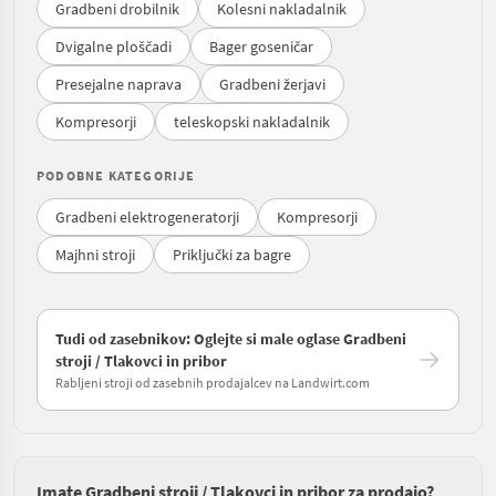
Gradbeni drobilnik
Kolesni nakladalnik
Dvigalne ploščadi
Bager goseničar
Presejalne naprava
Gradbeni žerjavi
Kompresorji
teleskopski nakladalnik
PODOBNE KATEGORIJE
Gradbeni elektrogeneratorji
Kompresorji
Majhni stroji
Priključki za bagre
Tudi od zasebnikov: Oglejte si male oglase Gradbeni
stroji / Tlakovci in pribor
Rabljeni stroji od zasebnih prodajalcev na Landwirt.com
Imate Gradbeni stroji / Tlakovci in pribor za prodajo?