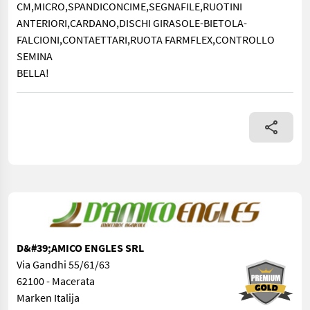
CM,MICRO,SPANDICONCIME,SEGNAFILE,RUOTINI
ANTERIORI,CARDANO,DISCHI GIRASOLE-BIETOLA-
FALCIONI,CONTAETTARI,RUOTA FARMFLEX,CONTROLLO
SEMINA
BELLA!
6 FILE A FALCIONI,A 50 CM,MICRO,SPANDICONCIME,SEGNAFIL
D&#39;AMICO ENGLES SRL
Via Gandhi 55/61/63
62100 - Macerata
Marken Italija