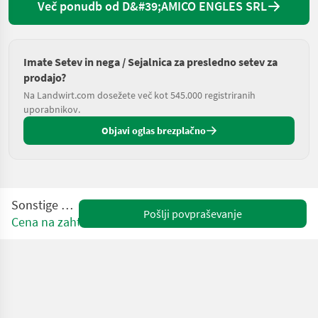
Več ponudb od D&#39;AMICO ENGLES SRL
Imate Setev in nega / Sejalnica za presledno setev za
prodajo?
Na Landwirt.com dosežete več kot 545.000 registriranih
uporabnikov.
Objavi oglas brezplačno
Sonstige P 300
Pošlji povpraševanje
Cena na zahtevo