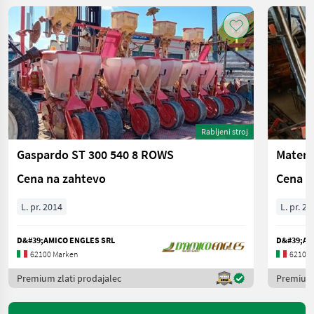
Rabljeni stroj
Gaspardo ST 300 540 8 ROWS
Mater
Cena na zahtevo
Cena n
L. pr. 2014
L. pr. 20
D&#39;AMICO ENGLES SRL
D&#39;AM
62100 Marken
62100 
Premium zlati prodajalec
Premium 