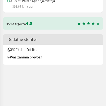
3100 St. Pölten Spodnja Avstrija
391.67 km stran
4.8
Ocena trgovca
Dodatne storitve
PDF tehnični list
Vas zanima prevoz?