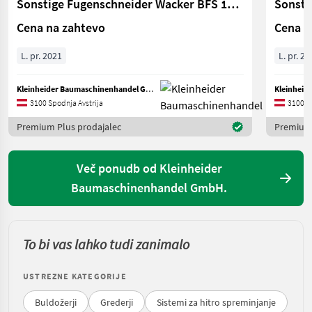
Sonstige Fugenschneider Wacker BFS 1345 CE
Sonsti
Cena na zahtevo
Cena n
L. pr. 2021
L. pr. 20
Kleinheider Baumaschinenhandel GmbH.
3100 Spodnja Avstrija
3100 Sp
Premium Plus prodajalec
Premium 
Več ponudb od Kleinheider
Baumaschinenhandel GmbH.
To bi vas lahko tudi zanimalo
USTREZNE KATEGORIJE
Buldožerji
Grederji
Sistemi za hitro spreminjanje