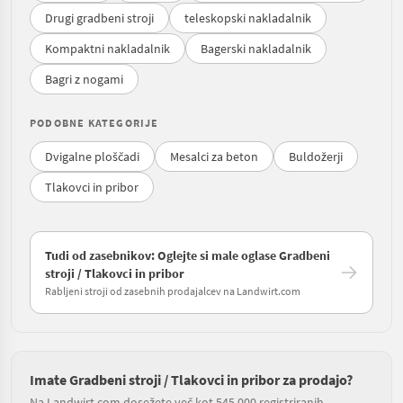
Drugi gradbeni stroji
teleskopski nakladalnik
Kompaktni nakladalnik
Bagerski nakladalnik
Bagri z nogami
PODOBNE KATEGORIJE
Dvigalne ploščadi
Mesalci za beton
Buldožerji
Tlakovci in pribor
Tudi od zasebnikov: Oglejte si male oglase Gradbeni
stroji / Tlakovci in pribor
Rabljeni stroji od zasebnih prodajalcev na Landwirt.com
Imate Gradbeni stroji / Tlakovci in pribor za prodajo?
Na Landwirt.com dosežete več kot 545.000 registriranih