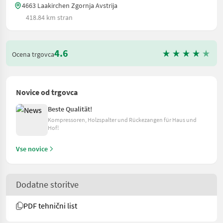
4663 Laakirchen Zgornja Avstrija
418.84 km stran
4.6
Ocena trgovca
Novice od trgovca
Beste Qualität!
Kompressoren, Holzspalter und Rückezangen für Haus und
Hof!
Vse novice
Dodatne storitve
PDF tehnični list