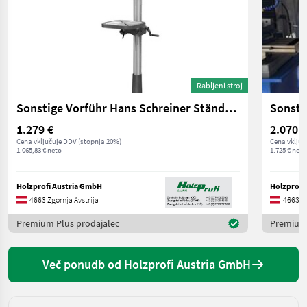
Rabljeni stroj
Sonstige Vorführ Hans Schreiner Ständerbohrm. M1-BM4117S
1.279 €
2.070 €
Cena vključuje DDV (stopnja 20%)
Cena vključ
1.065,83 € neto
1.725 € neto
Holzprofi Austria GmbH
Holzprofi
4663 Zgornja Avstrija
4663 Zg
Premium Plus prodajalec
Premium 
Več ponudb od Holzprofi Austria GmbH