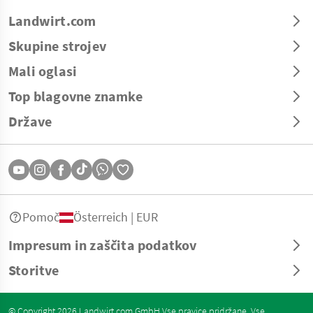
Landwirt.com
Skupine strojev
Mali oglasi
Top blagovne znamke
Države
Pomoč
Österreich | EUR
Impresum in zaščita podatkov
Storitve
© Copyright 2026 Landwirt.com GmbH Vse pravice pridržane. Vse