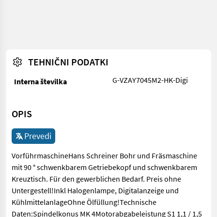
TEHNIČNI PODATKI
G-VZAY7045M2-HK-Digi
Interna številka
OPIS
Prevedi
VorführmaschineHans Schreiner Bohr und Fräsmaschine
mit 90 ° schwenkbarem Getriebekopf und schwenkbarem
Kreuztisch. Für den gewerblichen Bedarf. Preis ohne
Untergestell!Inkl Halogenlampe, Digitalanzeige und
KühlmittelanlageOhne Ölfüllung!Technische
Daten:Spindelkonus MK 4Motorabgabeleistung S1 1,1 / 1,5