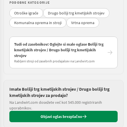
PODOBNE KATEGORIJE
Otroške igrače
Drugo bolšji trg kmetijskih strojev
Komunalna oprema in stroji
Vrtna oprema
Tudi od zasebnikov: Oglejte si male oglase Bolšji trg
kmetijskih strojev / Drugo bolšji trg kmetijskih
strojev
Rabljeni stroji od zasebnih prodajalcev na Landwirt.com
Imate Bolšji trg kmetijskih strojev / Drugo bolšji trg
kmetijskih strojev za prodajo?
Na Landwirt.com dosežete več kot 545.000 registriranih
uporabnikov.
Objavi oglas brezplačno