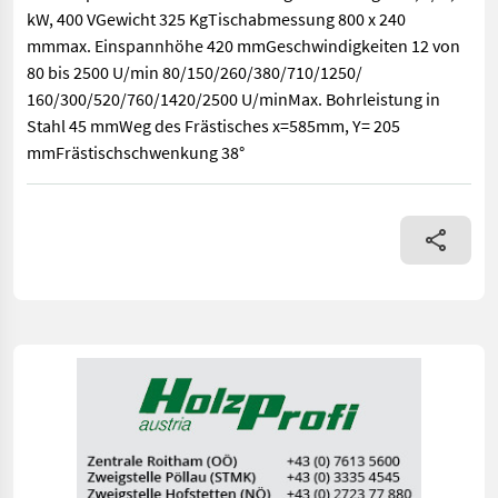
kW, 400 VGewicht 325 KgTischabmessung 800 x 240
mmmax. Einspannhöhe 420 mmGeschwindigkeiten 12 von
80 bis 2500 U/min 80/150/260/380/710/1250/
160/300/520/760/1420/2500 U/minMax. Bohrleistung in
Stahl 45 mmWeg des Frästisches x=585mm, Y= 205
mmFrästischschwenkung 38°
VorführmaschineHans Schreiner Bohr und Fräsmaschine mit 90