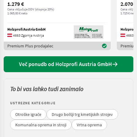
1.279 €
2.070 €
Cena vključuje DDV (stopnja 20%)
Cena vključ
1.065,83 € neto
1.725 € neto
Holzprofi Austria GmbH
Holzprofi
4663 Zgornja Avstrija
4663 Zg
Premium Plus prodajalec
Premium 
Več ponudb od Holzprofi Austria GmbH
To bi vas lahko tudi zanimalo
USTREZNE KATEGORIJE
Otroške igrače
Drugo bolšji trg kmetijskih strojev
Komunalna oprema in stroji
Vrtna oprema