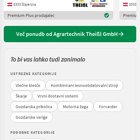
8333 Štajerska
8333 Š
Premium Plus prodajalec
Premium 
Več ponudb od Agrartechnik Theißl GmbH
To bi vas lahko tudi zanimalo
USTREZNE KATEGORIJE
Vlečne klešče
Kombinirani lesnoobdelovalni stroji
Škarje
Vrvni dostavni sistemi
Gozdarska prikolica
Motorna žaga
Forvarder
Gozdarske verige
PODOBNE KATEGORIJE