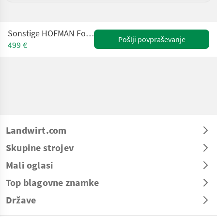
Sonstige HOFMAN Forstkeil / Fällkeil FW-60
Pošlji povpraševanje
499 €
Landwirt.com
Skupine strojev
Mali oglasi
Top blagovne znamke
Države