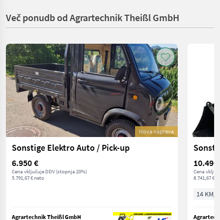
Več ponudb od Agrartechnik Theißl GmbH
Nova naprava
Sonstige Elektro Auto / Pick-up
6.950 €
10.490
Cena vključuje DDV (stopnja 20%)
Cena vključ
5.791,67 € neto
8.741,67 € n
14 KM/1
Agrartechnik Theißl GmbH
Agrartech