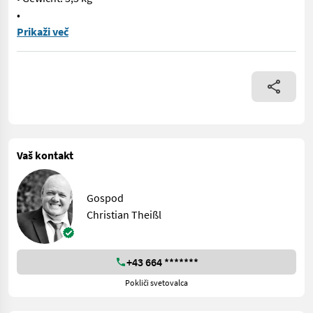
•
• Hubkraft: 17 t • Länge: 440 mm • Breite: 80 mm • Höhe: 70 mm
Prikaži več
Vaš kontakt
Gospod
Christian Theißl
+43 664 *******
Pokliči svetovalca