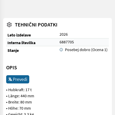
TEHNIČNI PODATKI
2026
Leto izdelave
6887705
Interna številka
Posebej dobro (Ocena 1)
Stanje
OPIS
Prevedi
• Hubkraft: 17 t
• Länge: 440 mm
• Breite: 80 mm
• Höhe: 70 mm
• Gewicht: 3,3 kg