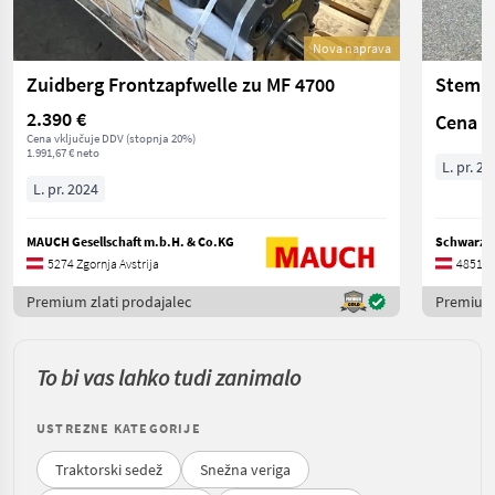
Nova naprava
Zuidberg Frontzapfwelle zu MF 4700
Stempl
2.390 €
Cena n
Cena vključuje DDV (stopnja 20%)
1.991,67 € neto
L. pr. 20
L. pr. 2024
MAUCH Gesellschaft m.b.H. & Co.KG
5274 Zgornja Avstrija
4851 Zg
Premium zlati prodajalec
Premium 
To bi vas lahko tudi zanimalo
USTREZNE KATEGORIJE
Traktorski sedež
Snežna veriga