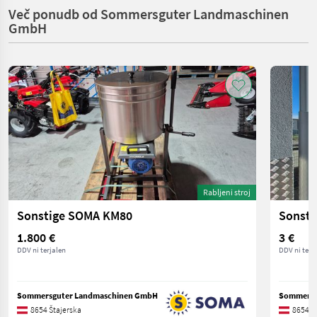
Več ponudb od Sommersguter Landmaschinen
GmbH
Rabljeni stroj
Sonstige SOMA KM80
Sonsti
1.800 €
3 €
DDV ni terjalen
DDV ni terj
Sommersguter Landmaschinen GmbH
Sommersg
8654 Štajerska
8654 Š