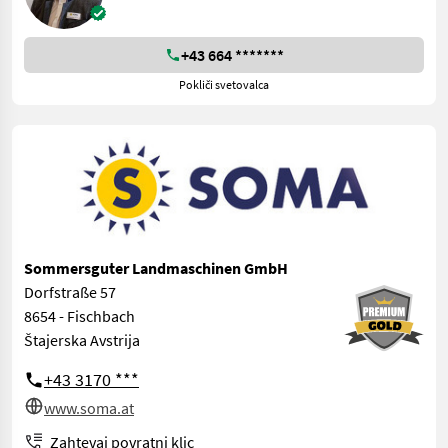
+43 664 *******
Pokliči svetovalca
Sommersguter Landmaschinen GmbH
Dorfstraße 57
8654 - Fischbach
Štajerska Avstrija
+43 3170 ***
www.soma.at
Zahtevaj povratni klic