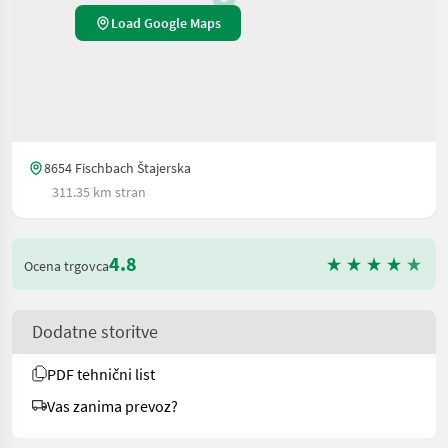
Load Google Maps
8654 Fischbach Štajerska
311.35 km stran
4.8
Ocena trgovca
Dodatne storitve
PDF tehnični list
Vas zanima prevoz?