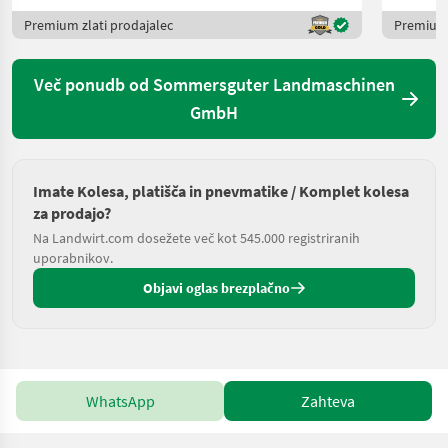
Premium zlati prodajalec
Premium 
Več ponudb od Sommersguter Landmaschinen
GmbH
Imate Kolesa, platišča in pnevmatike / Komplet kolesa
za prodajo?
Na Landwirt.com dosežete več kot 545.000 registriranih
uporabnikov.
Objavi oglas brezplačno
WhatsApp
Zahteva