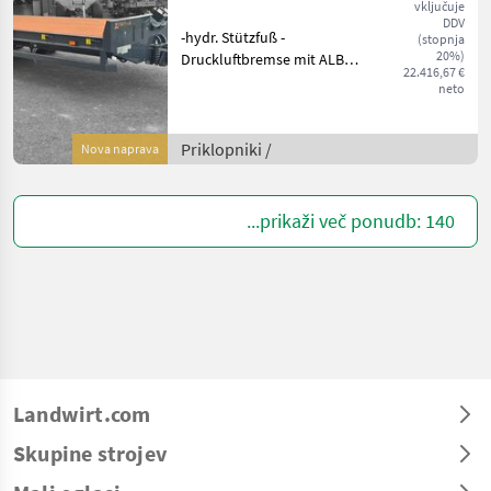
vključuje
DDV
-hydr. Stützfuß -
(stopnja
20%)
Druckluftbremse mit ALB
22.416,67 €
Regler Knorr -40km/h COC
neto
Papiere -hinterer
Unterfahrschutz -
mechanische Rampen -
Priklopniki /
Nova naprava
Trommelbremse
300x135mm -gefederte De
...prikaži več ponudb: 140
Landwirt.com
Skupine strojev