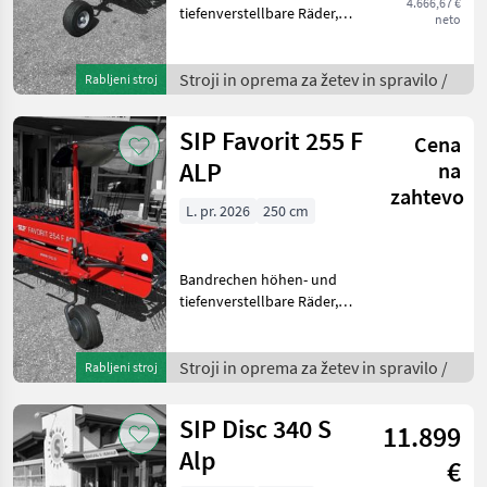
4.666,67 €
tiefenverstellbare Räder,
neto
minimale Wartungskosten,
Riemen mit sieben
Verstärkungsbändern,
Stroji in oprema za žetev in spravilo /
Rabljeni stroj
Bodenanpassung mit
einstellbaren Federn,
SIP Favorit 255 F
Cena
Transportsic
ALP
na
zahtevo
L. pr. 2026
250 cm
Bandrechen höhen- und
tiefenverstellbare Räder,
minimale Wartungskosten,
Riemen mit sieben
Verstärkungsbändern,
Stroji in oprema za žetev in spravilo /
Rabljeni stroj
Bodenanpassung mit
einstellbaren Federn,
SIP Disc 340 S
11.899
Transportsic
Alp
€