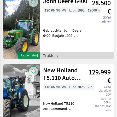
John Deere 6400
28.500
€
120 KM/88 kW
L. pr. 1992
12600 h
DDV ni
terjalen
Gebrauchter John Deere
6400 -Baujahr 1992 -
Bereifung vorne 480/70-24 -
Bereifung hinten 520/70-38
-Fronthydraulik -7
Traktor /
Rabljeni stroj
Steuergeräte insgesamt
Fremdinserierung:
New Holland
129.999
T5.110 Auto
€
Command
110 KM/81 kW
L. pr. 2026
7 h
Cena
vključuje
(Stage V)
DDV
(stopnja
20%)
New Holland T5.110
108.332,50 €
AutoCommand -
neto
Vorführmaschine -