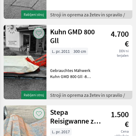
gebrauchten Zustand.
Eigengewicht 753kg.
Gelenkwelle, sofort
Stroji in oprema za žetev in spravilo /
Rabljeni stroj
verfügbar. Viele weitere
neue u. gebrauchte
Kuhn GMD 800
4.700
Grünlandger
Gll
€
L. pr. 2011
300 cm
DDV ni
terjalen
Gebrauchtes Mähwerk
Kuhn GMD 800 Gll -8
Mähscheiben -3, 00m
Arbeitsbreite -FastFit
Klingenschnellwechsel -
Stroji in oprema za žetev in spravilo /
Rabljeni stroj
Baujahr 2011 Das Mähwerk
ist bei uns in Fischbach lag
Stepa
1.500
Reisigwanne zu
€
FHL12AK
L. pr. 2017
Cena
vključuje