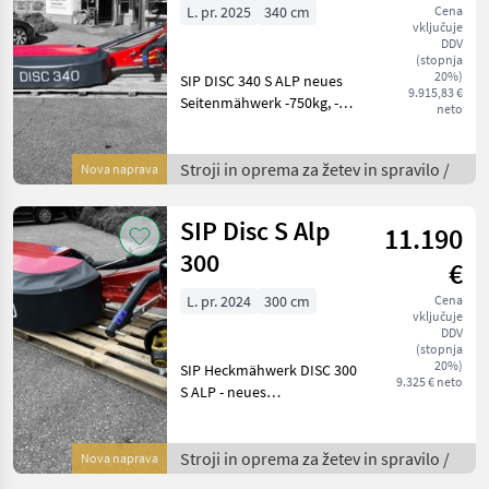
L. pr. 2025
340 cm
Cena
vključuje
DDV
(stopnja
20%)
SIP DISC 340 S ALP neues
9.915,83 €
Seitenmähwerk -750kg, -
neto
leichtzügig und ideal für
Hanglagen -Anbau Kat I
und II -8 Mähscheiben -
Stroji in oprema za žetev in spravilo /
Nova naprava
Zapfwellendrehzahl 540
U/min -Überl
SIP Disc S Alp
11.190
300
€
L. pr. 2024
300 cm
Cena
vključuje
DDV
(stopnja
20%)
SIP Heckmähwerk DISC 300
9.325 € neto
S ALP - neues
Heckmähwerk -leichte
Alpinversion, nur 590 kg -
Anbau Kat I und II -7
Stroji in oprema za žetev in spravilo /
Nova naprava
Mähscheiben -hydr.