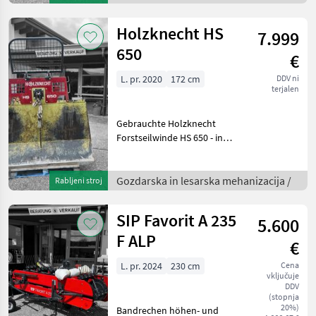
Bremse hydraulisch -
Schwenkdeichsel m
Holzknecht HS
7.999
650
€
L. pr. 2020
172 cm
DDV ni
terjalen
Gebrauchte Holzknecht
Forstseilwinde HS 650 - inkl.
Forstfunk - inkl. Seil,
Seilgleiter & Seilendstück -
guter Zustand, voll
Gozdarska in lesarska mehanizacija /
Rabljeni stroj
funktionsfähig - Lieferung
Österreic
SIP Favorit A 235
5.600
F ALP
€
L. pr. 2024
230 cm
Cena
vključuje
DDV
(stopnja
20%)
Bandrechen höhen- und