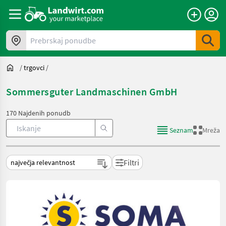
Prebrskaj ponudbe
/
trgovci
/
Sommersguter Landmaschinen GmbH
170 Najdenih ponudb
Seznam
Mreža
Filtri