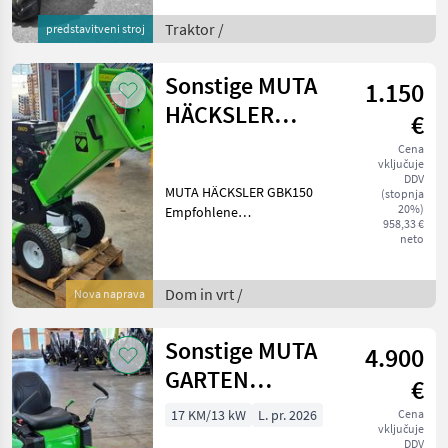
Betriebsstunden können
sich leicht verändern -
Traktor /
predstavitveni stroj
Stufenloses
AutoCommand-Getriebe
Sonstige MUTA
1.150
mit Powershuttle -40 km/h
-Mo
HÄCKSLER
€
GBK150
Cena
vključuje
DDV
MUTA HÄCKSLER GBK150
(stopnja
20%)
Empfohlene
958,33 €
Schnittkapazität: 60 mm
neto
Leistung: 8, 6 kW bei 3.600
U/min Maximaler
Holzdurchmesser: 120 mm
Dom in vrt /
Nova naprava
Sägeblattdrehzahl: 2.530
U/min Motor:
Sonstige MUTA
4.900
GARTEN
€
TRAKTOR
17 KM/13 kW
L. pr. 2026
Cena
vključuje
GARDEN
DDV