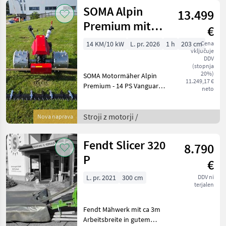
Klingen Loncin 352 cc
SOMA Alpin
13.499
Premium mit
€
Doppelmessermähwerk
14 KM/10 kW
L. pr. 2026
1 h
203 cm
Cena
vključuje
DDV
(stopnja
20%)
SOMA Motormäher Alpin
11.249,17 €
Premium - 14 PS Vanguard
neto
Bergmotor mit E-Start -
Lenkbremse -
Doppelmesserbalken 203
Stroji z motorji /
Nova naprava
cm ESM - Stabiler Lenkholm
- Feststellbremse - Schne
Fendt Slicer 320
8.790
P
€
L. pr. 2021
300 cm
DDV ni
terjalen
Fendt Mähwerk mit ca 3m
Arbeitsbreite in gutem