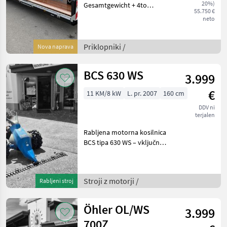
20%)
Gesamtgewicht + 4to
55.750 €
Stützlast -
neto
Zwillingsbereifung -
Verbreiterungen -LED
Blitzer -Luftfederung -
Priklopniki /
Nova naprava
Warntafeln mit
Beleuchtung ausziehbar -o
BCS 630 WS
3.999
€
11 KM/8 kW
L. pr. 2007
160 cm
DDV ni
terjalen
Rabljena motorna kosilnica
BCS tipa 630 WS – vključno
z dvojnimi pnevmatikami –
vključno s pogonom za
košnjo – vključno s
Stroji z motorji /
Rabljeni stroj
kosilnim nosilcem Ta in
druge rabljene m
Öhler OL/WS
3.999
700Z