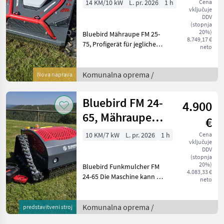
14 KM/10 kW
L. pr. 2026
1 h
Cena
vključuje
DDV
(stopnja
20%)
Bluebird Mähraupe FM 25-
8.749,17 €
75, Profigerät für jegliche
neto
Anforderungen, extrem
Stabil und sicher im Hang!
Technische Details &
Komunalna oprema /
Nova naprava
Ausstattung: Antrieb:
Hybrid-Syst
Bluebird FM 24-
4.900
65, Mähraupe
€
mit 65 cm
10 KM/7 kW
L. pr. 2026
1 h
Cena
vključuje
Arbeitsbreite
DDV
(stopnja
20%)
Bluebird Funkmulcher FM
4.083,33 €
24-65 Die Maschine kann bei
neto
uns gerne besichtigt
werden. Gewicht 245 kg
Abmaße 960x1050x620
Komunalna oprema /
predstavitveni stroj
Messer mit Pendelnden