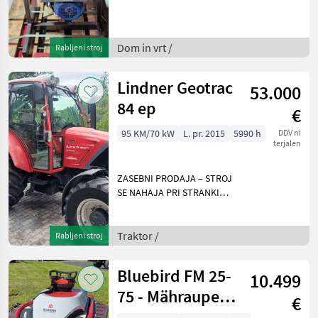
Motor 80l Inhalt
Fremdverkauf: Die
Maschine ist beim Kunden
und kann unter der
Dom in vrt /
Rabljeni stroj
Telefonnummer - besichtigt
werden.
Lindner Geotrac
53.000
84 ep
€
95 KM/70 kW
L. pr. 2015
5990 h
DDV ni
terjalen
ZASEBNI PRODAJA – STROJ
SE NAHAJA PRI STRANKI
Lindner Geotrac 84 ep
Popolnoma delujoč Leto
izdelave 2015 približno
Traktor /
Rabljeni stroj
5990 delovnih ur Sprednji
priključni gred Sprednj
Bluebird FM 25-
10.499
75 - Mähraupe
€
mit 16 PS