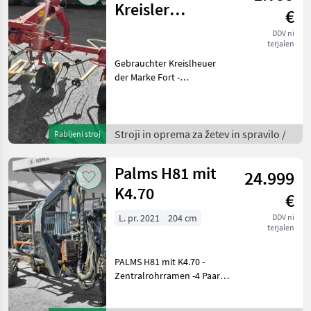
Kreisler
€
hydraulisch
DDV ni
terjalen
Gebrauchter Kreislheuer
der Marke Fort -
hydraulische Hochstellung
-4 Zinken Der Kreiselheuer
ist bei uns in Fischbach
lagernd und kn gerne
Stroji in oprema za žetev in spravilo /
Rabljeni stroj
besichtigt werden! I
Palms H81 mit
24.999
K4.70
€
L. pr. 2021
204 cm
DDV ni
terjalen
PALMS H81 mit K4.70 -
Zentralrohrramen -4 Paar
Rungen -10t hzGG / 2, 0 m²
Stirngitterfläche -