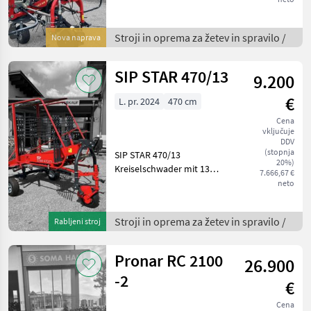
-Wickelschutzblech -
Zinkenverlustsicherung -
Stroji in oprema za žetev in spravilo /
Nova naprava
Grenzstreueinrichtung
hydr. -Dämpfungss
SIP STAR 470/13
9.200
€
L. pr. 2024
470 cm
Cena
vključuje
DDV
(stopnja
SIP STAR 470/13
20%)
Kreiselschwader mit 13
7.666,67 €
Zinkenarmen, jeweils vier
neto
Doppelzinken pro
Zinkenarm,
Stroji in oprema za žetev in spravilo /
Rabljeni stroj
Kreiseldurchmesser 3, 56m,
Arbeitsbreite gesamt ca. 4,
7m, alle Zinken ein
Pronar RC 2100
26.900
-2
€
Cena