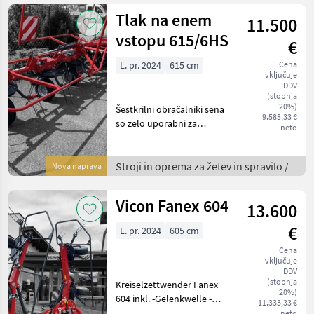
Klappung, Entlastung per
Tlak na enem
11.500
Feder
vstopu 615/6HS
€
L. pr. 2024
615 cm
Cena
vključuje
DDV
(stopnja
20%)
Šestkrilni obračalniki sena
9.583,33 €
so zelo uporabni za
neto
razporeditev in obračanje
krme na večjih površinah; z
nastavitvijo delovne višine
Stroji in oprema za žetev in spravilo /
Nova naprava
in kota razmetavanja krma
ostane či
Vicon Fanex 604
13.600
€
L. pr. 2024
605 cm
Cena
vključuje
DDV
(stopnja
Kreiselzettwender Fanex
20%)
604 inkl. -Gelenkwelle -
11.333,33 €
Warntafel inkl. Beleuchtung
neto