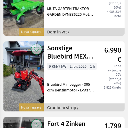
DYM336220
(stopnja
20%)
MUTA GARTEN TRAKTOR
4.083,33 €
GARDEN DYM336220 Motor:
neto
Loncin LC2P73F 4-Takt
Hubraum: 586 cm³
Leistung: 12, 5 kW bei 2.700
Dom in vrt /
Nova naprava
U/min Arbeitsbreite: 107 cm
Schnitthöhe: 30–90 mm
Sonstige
6.990
Bluebird MEX
€
600
9 KM/7 kW
L. pr. 2026
1 h
Cena
vključuje
DDV
(stopnja
20%)
Bluebird Minibagger - 305
5.825 € neto
ccm Benzinmotor - E-Start -
600 kg Eigengewicht - 2, 1
km/h Fahrgeschwindigkeit -
Tiefenlöffel 20 + 30 cm -
Gradbeni stroji /
Nova naprava
Böschungslöffel 50 cm - i
Fort 4 Zinken
1.799