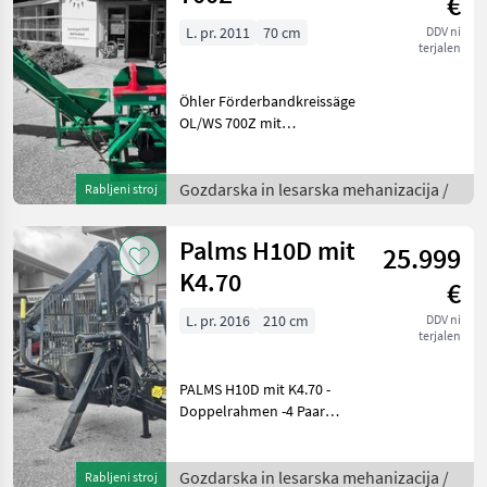
€
L. pr. 2011
70 cm
DDV ni
terjalen
Öhler Förderbandkreissäge
OL/WS 700Z mit
Zapfwellenantrieb Bj.: ca.
2011 gebraucht Die
Kreissäge ist bei uns in
Gozdarska in lesarska mehanizacija /
Rabljeni stroj
Fischbach lagernd und
kann gerne besichtigt wer
Palms H10D mit
25.999
K4.70
€
L. pr. 2016
210 cm
DDV ni
terjalen
PALMS H10D mit K4.70 -
Doppelrahmen -4 Paar
Rungen -Forstbereifung
400/60-15, 5 -13t hzGG / 2, 4
m² Stirngitterfläche -2 Rad
Gozdarska in lesarska mehanizacija /
Rabljeni stroj