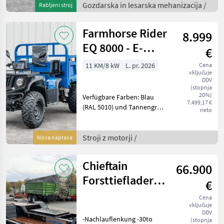
Stehpodest -Reichweite
Gozdarska in lesarska mehanizacija /
Rabljeni stroj
Kran 7, 1m -Flap-Down
Abstützung -Rotator 3
Farmhorse Rider
8.999
EQ 8000 - E-
€
Quad mit
11 KM/8 kW
L. pr. 2026
Cena
vključuje
Ladefläche
DDV
(stopnja
20%)
Verfügbare Farben: Blau
7.499,17 €
(RAL 5010) und Tannengrün
neto
(RAL 6009) Maximale
Geschwindigkeit: 43 km/h
Eigengewicht: 440 kg
Stroji z motorji /
Nova naprava
Zuladung: 250 kg
(Technisch 500 kg)
Chieftain
66.900
Anhängela
Forsttieflader
€
34to
Cena
vključuje
DDV
-Nachlauflenkung -30to
(stopnja