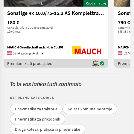
Rabljeni stroj
Sonstige 4x 10.0/75-15.3 AS Kompletträder
180 €
790 €
Cena vključuje DDV (stopnja 20%)
Cena vključ
150 € neto
658,33 € net
MAUCH Gesellschaft m.b.H. & Co.KG
MAUCH Ges
5274 Zgornja Avstrija
5274 Zg
Premium zlati prodajalec
Premium 
To bi vas lahko tudi zanimalo
USTREZNE KATEGORIJE
Pnevmatika za traktorje
Kolesa komunalne stroje
Pnevmatika za priklopnik
Druga kolesa, platišča in pnevmatike