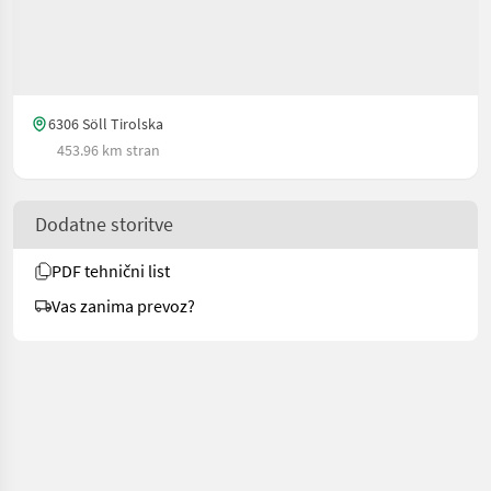
6306 Söll Tirolska
453.96 km stran
Dodatne storitve
PDF tehnični list
Vas zanima prevoz?