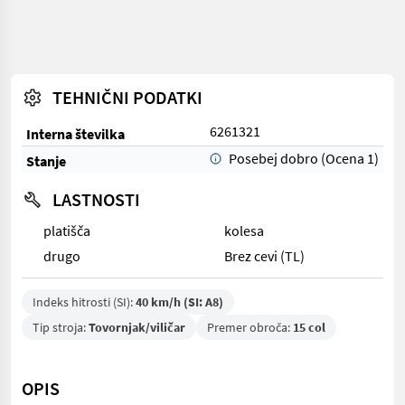
TEHNIČNI PODATKI
6261321
Interna številka
Posebej dobro (Ocena 1)
Stanje
LASTNOSTI
platišča
kolesa
drugo
Brez cevi (TL)
Indeks hitrosti (SI):
40 km/h (SI: A8)
Tip stroja:
Tovornjak/viličar
Premer obroča:
15 col
OPIS