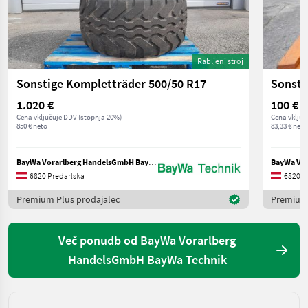
Rabljeni stroj
Sonstige Kompletträder 500/50 R17
Sonsti
1.020 €
100 €
Cena vključuje DDV (stopnja 20%)
Cena vključ
850 € neto
83,33 € neto
BayWa Vorarlberg HandelsGmbH BayWa Technik
6820 Predarlska
6820 P
Premium Plus prodajalec
Premium 
Več ponudb od BayWa Vorarlberg
HandelsGmbH BayWa Technik