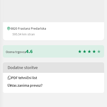
6820 Frastanz Predarlska
595.54 km stran
4.6
Ocena trgovca
Dodatne storitve
PDF tehnični list
Vas zanima prevoz?