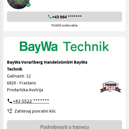
+43 664 *******
Pokliči svetovalca
BayWa Vorarlberg HandelsGmbH BayWa
Technik
Galinastr. 12
6820 - Frastanz
Predarlska Avstrija
+43 5522 *******
Zahtevaj povratni klic
Podrobnosti o trgovcu