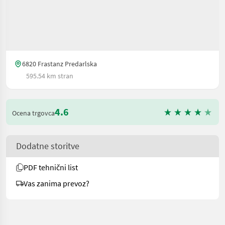
6820 Frastanz Predarlska
595.54 km stran
4.6
Ocena trgovca
Dodatne storitve
PDF tehnični list
Vas zanima prevoz?