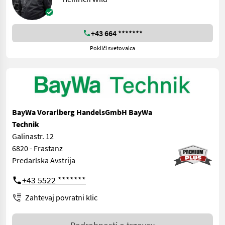
+43 664 *******
Pokliči svetovalca
BayWa Vorarlberg HandelsGmbH BayWa
Technik
Galinastr. 12
6820 - Frastanz
Predarlska Avstrija
+43 5522 *******
Zahtevaj povratni klic