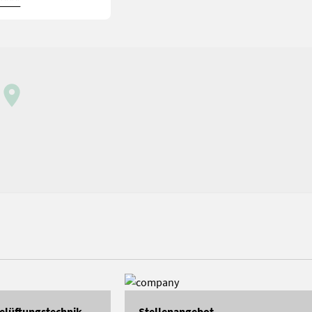
****
elüftungstechnik
Stellenangebot