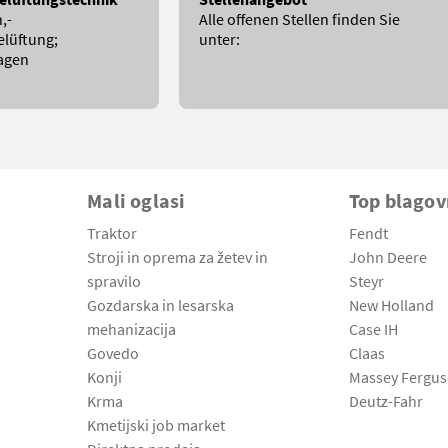
,-
Alle offenen Stellen finden Sie
elüftung;
unter:
agen
Mali oglasi
Top blago
Traktor
Fendt
Stroji in oprema za žetev in
John Deere
spravilo
Steyr
Gozdarska in lesarska
New Holland
mehanizacija
Case IH
Govedo
Claas
Konji
Massey Fergu
Krma
Deutz-Fahr
Kmetijski job market