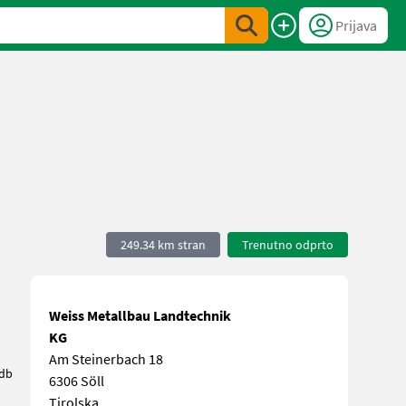
Prijava
249.34 km stran
Trenutno odprto
Weiss Metallbau Landtechnik
KG
Am Steinerbach 18
udb
6306 Söll
Tirolska