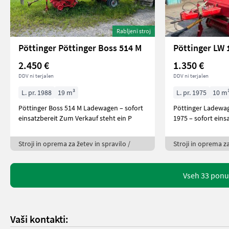
Rabljeni stroj
Pöttinger Pöttinger Boss 514 M
Pöttinger LW 
2.450 €
1.350 €
DDV ni terjalen
DDV ni terjalen
L. pr. 1988
19 m³
L. pr. 1975
10 m
Pöttinger Boss 514 M Ladewagen – sofort
Pöttinger Ladewag
einsatzbereit Zum Verkauf steht ein P
Stroji in oprema za žetev in spravilo /
Stroji in oprema za
Vseh 33 ponu
Vaši kontakti: