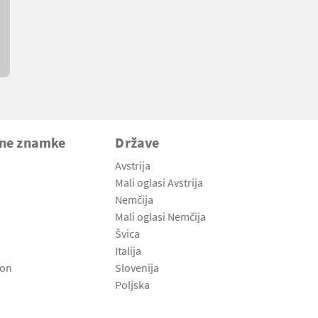
vne znamke
Države
Avstrija
Mali oglasi Avstrija
Nemčija
Mali oglasi Nemčija
Švica
Italija
son
Slovenija
Poljska