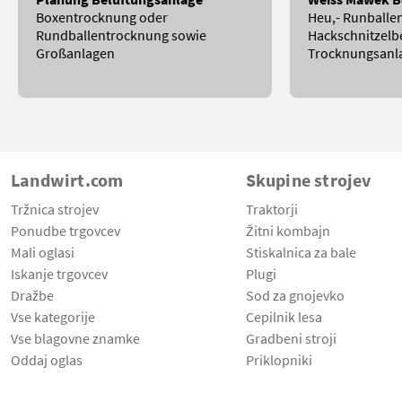
Boxentrocknung oder
Heu,- Runballen
Rundballentrocknung sowie
Hackschnitzelb
Großanlagen
Trocknungsanl
Landwirt.com
Skupine strojev
Tržnica strojev
Traktorji
Ponudbe trgovcev
Žitni kombajn
Mali oglasi
Stiskalnica za bale
Iskanje trgovcev
Plugi
Dražbe
Sod za gnojevko
Vse kategorije
Cepilnik lesa
Vse blagovne znamke
Gradbeni stroji
Oddaj oglas
Priklopniki