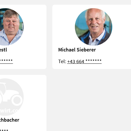
estl
Michael Sieberer
******
Tel:
+43 664 *******
chbacher