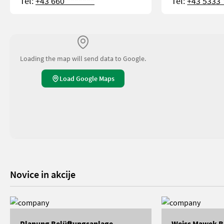
Tel:
+43 660 *******
Tel:
+43 5333 
Loading the map will send data to Google.
Load Google Maps
Novice in akcije
Planung Belüftungsanlage
Weiss Mawek B