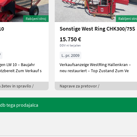
Rabljeni stroj
Rabljeni str
10
Sonstige West Ring CHK300/75S
15.750 €
DDV ni terjalen
³
L. pr. 2009
en LW 10 – Baujahr
Verkaufsanzeige WestRing Hallenkran –
1975 – sofort einsatzbereit Zum Verkauf s
neu restauriert – Top Zustand Zum Ve
 žetev in spravilo /
Naprave za pretovor /
db tega prodajalca