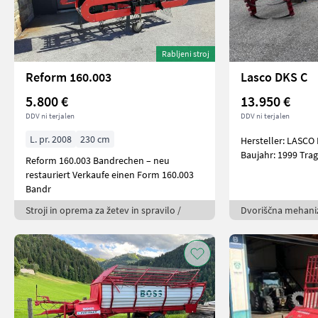
Rabljeni stroj
Reform 160.003
Lasco DKS C
5.800 €
13.950 €
DDV ni terjalen
DDV ni terjalen
L. pr. 2008
230 cm
Hersteller: LASCO
Baujahr: 1999 Trag
Reform 160.003 Bandrechen – neu
restauriert Verkaufe einen Form 160.003
Bandr
Stroji in oprema za žetev in spravilo /
Dvoriščna mehaniz