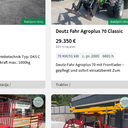
Rabljeni stroj
Rabljeni str
Deutz Fahr Agroplus 70 Classic
29.350 €
DDV ni terjalen
70 KM/51 kW
L. pr. 2000
6601 h
 Hebetechnik Typ: DKS C
kraft max.: 1000kg
Deutz-Fahr Agroplus 70 mit Frontlader –
gepflegt und sofort einsatzbereit Zum
acija /
Traktor /