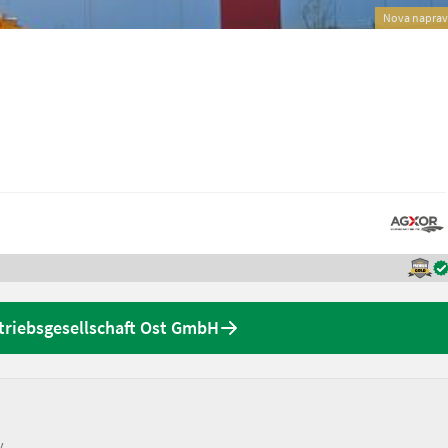
Nova napra
riebsgesellschaft Ost GmbH
v.