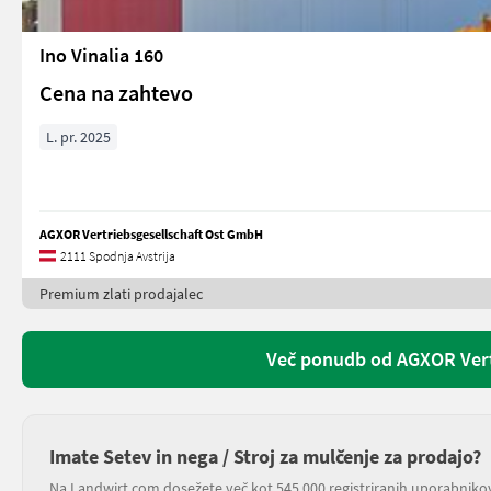
Ino Vinalia 160
Cena na zahtevo
L. pr. 2025
AGXOR Vertriebsgesellschaft Ost GmbH
2111 Spodnja Avstrija
Premium zlati prodajalec
Več ponudb od AGXOR Vert
Imate Setev in nega / Stroj za mulčenje za prodajo?
Na Landwirt.com dosežete več kot 545.000 registriranih uporabniko