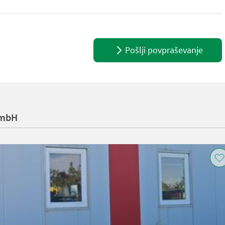
Pošlji povpraševanje
GmbH