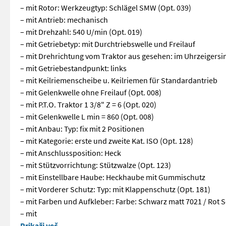
– mit Rotor: Werkzeugtyp: Schlägel SMW (Opt. 039)
– mit Antrieb: mechanisch
– mit Drehzahl: 540 U/min (Opt. 019)
– mit Getriebetyp: mit Durchtriebswelle und Freilauf
– mit Drehrichtung vom Traktor aus gesehen: im Uhrzeigersi
– mit Getriebestandpunkt: links
– mit Keilriemenscheibe u. Keilriemen für Standardantrieb
– mit Gelenkwelle ohne Freilauf (Opt. 008)
– mit P.T.O. Traktor 1 3/8" Z = 6 (Opt. 020)
– mit Gelenkwelle L min = 860 (Opt. 008)
– mit Anbau: Typ: fix mit 2 Positionen
– mit Kategorie: erste und zweite Kat. ISO (Opt. 128)
– mit Anschlussposition: Heck
– mit Stützvorrichtung: Stützwalze (Opt. 123)
– mit Einstellbare Haube: Heckhaube mit Gummischutz
– mit Vorderer Schutz: Typ: mit Klappenschutz (Opt. 181)
– mit Farben und Aufkleber: Farbe: Schwarz matt 7021 / Rot S
– mit
EDV: 71848 – mit Rahmen: Arbeitsbreite: L = 175 – mit Strukt
Prikaži več