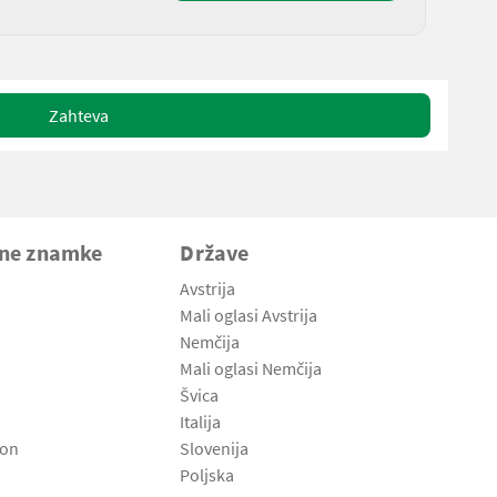
Zahteva
vne znamke
Države
Avstrija
Mali oglasi Avstrija
Nemčija
Mali oglasi Nemčija
Švica
Italija
son
Slovenija
Poljska