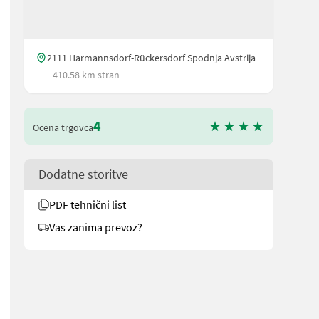
2111 Harmannsdorf-Rückersdorf Spodnja Avstrija
410.58 km stran
4
Ocena trgovca
Dodatne storitve
PDF tehnični list
Vas zanima prevoz?
it Antrieb: mechanisch – mit Drehzahl: 540 U/min (Opt. 019) – mit 