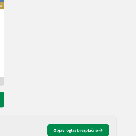
va
Seppi S 9 Dyna L 300
Namesto: 14.536 €
14.100 €
Cena vključuje DDV (stopnja 20%)
11.750 € neto
L. pr. 2023
300 cm
AGXOR Vertriebsgesellschaft Ost GmbH
2111 Spodnja Avstrija
Premium zlati prodajalec
Objavi oglas brezplačno