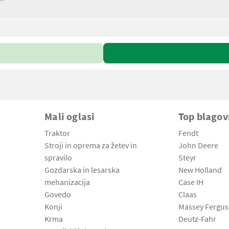
Mali oglasi
Top blago
Traktor
Fendt
Stroji in oprema za žetev in
John Deere
spravilo
Steyr
Gozdarska in lesarska
New Holland
mehanizacija
Case IH
Govedo
Claas
Konji
Massey Fergu
Krma
Deutz-Fahr