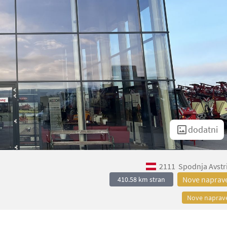
dodatni
2111
Spodnja Avstr
Nove naprav
410.58 km stran
Nove naprav