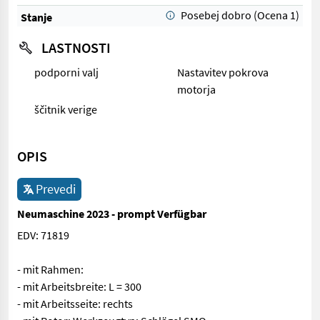
Posebej dobro (Ocena 1)
Stanje
LASTNOSTI
podporni valj
Nastavitev pokrova
motorja
ščitnik verige
OPIS
Prevedi
Neumaschine 2023 - prompt Verfügbar
EDV: 71819
- mit Rahmen:
- mit Arbeitsbreite: L = 300
- mit Arbeitsseite: rechts