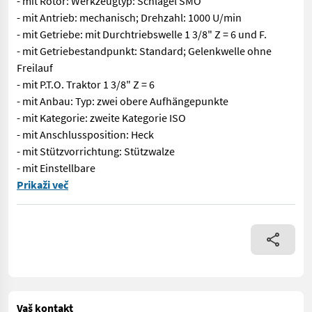
- mit Rotor: Werkzeugtyp: Schlägel SMO
- mit Antrieb: mechanisch; Drehzahl: 1000 U/min
- mit Getriebe: mit Durchtriebswelle 1 3/8" Z = 6 und F.
- mit Getriebestandpunkt: Standard; Gelenkwelle ohne
Freilauf
- mit P.T.O. Traktor 1 3/8" Z = 6
- mit Anbau: Typ: zwei obere Aufhängepunkte
- mit Kategorie: zweite Kategorie ISO
- mit Anschlussposition: Heck
- mit Stützvorrichtung: Stützwalze
- mit Einstellbare
EDV: 71819 - mit Rahmen: - mit Arbeitsbreite: L = 300 - mit Arb
Prikaži več
Vaš kontakt