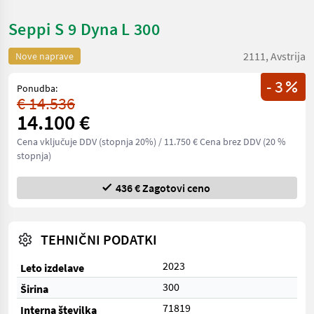
Seppi S 9 Dyna L 300
2111, Avstrija
Nove naprave
- 3
Ponudba:
€ 14.536
14.100 €
Cena vključuje DDV (stopnja 20%)
/ 11.750 € Cena brez DDV (20 %
stopnja)
436 € Zagotovi ceno
TEHNIČNI PODATKI
2023
Leto izdelave
300
Širina
71819
Interna številka