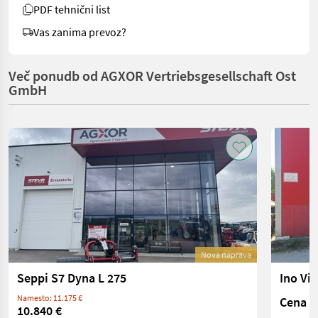
PDF tehnični list
Vas zanima prevoz?
Več ponudb od AGXOR Vertriebsgesellschaft Ost
GmbH
Nova naprava
Seppi S7 Dyna L 275
Ino Vin
Namesto: 11.175 €
Cena n
10.840 €