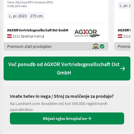
Cena vključuje DDV (stopnja 20%)
L. pr. 20
9.033,33 € neto
L. pr. 2023
275 cm
AGXOR Vertriebsgesellschaft Ost GmbH
AGXOR Ver
2111 Spodnja Avstrija
2111 Sp
Premium zlati prodajalec
Premium 
Več ponudb od AGXOR Vertriebsgesellschaft Ost
GmbH
Imate Setev in nega / Stroj za mulčenje za prodajo?
Na Landwirt.com dosežete več kot 545.000 registriranih
uporabnikov.
Objavi oglas brezplačno