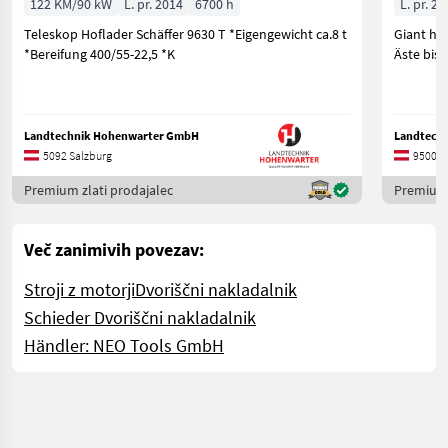
122 KM/90 kW
L. pr. 2014
6700 h
L. pr. 20
Teleskop Hoflader Schäffer 9630 T *Eigengewicht ca.8 t
Giant hy
*Bereifung 400/55-22,5 *K
Äste bis 
Landtechnik Hohenwarter GmbH
Landtechn
5092 Salzburg
9500 K
Premium zlati prodajalec
Premium 
Več zanimivih povezav:
Stroji z motorji
Dvoriščni nakladalnik
Schieder Dvoriščni nakladalnik
Händler: NEO Tools GmbH