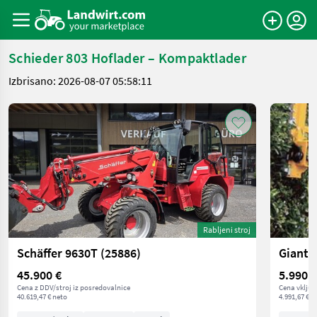
Schieder 803 Hoflader – Kompaktlader
Izbrisano: 2026-08-07 05:58:11
Rabljeni stroj
Schäffer 9630T (25886)
Giant 
45.900 €
5.990 €
Cena z DDV/stroj iz posredovalnice
Cena vključ
40.619,47 € neto
4.991,67 € n