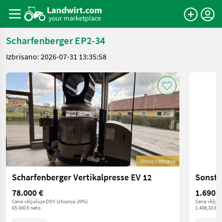
Scharfenberger EP2-34
Izbrisano: 2026-07-31 13:35:58
Nova naprava
Scharfenberger Vertikalpresse EV 12
Sonsti
78.000 €
1.690 €
Cena vključuje DDV (stopnja 20%)
Cena vključ
65.000 € neto
1.408,33 € n