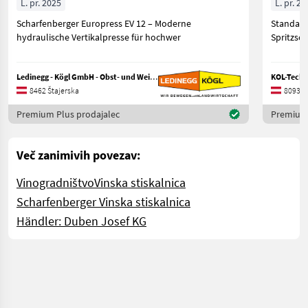
L. pr. 2025
L. pr. 20
Scharfenberger Europress EV 12 – Moderne
Standard
hydraulische Vertikalpresse für hochwer
Ledinegg - Kögl GmbH - Obst- und Weinbautechnik
KOL-Techn
8462 Štajerska
8093 Š
Premium Plus prodajalec
Premium 
Več zanimivih povezav:
Vinogradništvo
Vinska stiskalnica
Scharfenberger Vinska stiskalnica
Händler: Duben Josef KG