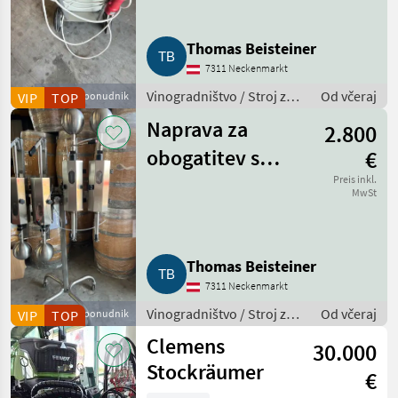
Thomas Beisteiner
7311 Neckenmarkt
Vinogradništvo / Stroj za
Od včeraj
VIP
Poslovni ponudnik
TOP
kletarjenje
Naprava za
2.800
obogatitev s
€
ogljikovim
Preis inkl.
MwSt
dioksidom
Thomas Beisteiner
7311 Neckenmarkt
Vinogradništvo / Stroj za
Od včeraj
VIP
Poslovni ponudnik
TOP
kletarjenje
Clemens
30.000
Stockräumer
€