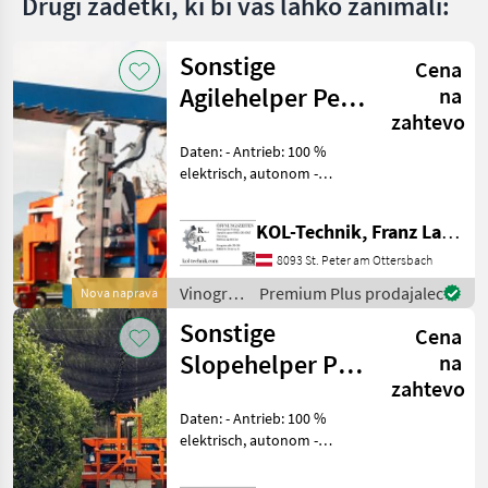
Drugi zadetki, ki bi vas lahko zanimali:
Sonstige
Cena
Agilehelper PeK
na
zahtevo
Agrobots
Daten: - Antrieb: 100 %
elektrisch, autonom -
System: KI-gestützt
(TeroAir-App) -
KOL-Technik, Franz Lampl-Küssner
Datenmanagement:
Cloudbasierte Auswertung
8093 St. Peter am Ottersbach
und Speicherung -
Vinogradništvo
Premium Plus prodajalec
Nova naprava
Betriebsspannung: 4
/
Sonstige
Cena
Sonstige
Slopehelper PeK
na
zahtevo
Agrobots
Daten: - Antrieb: 100 %
elektrisch, autonom -
System: KI-gestützt
(TeroAir-App) - Navigation: