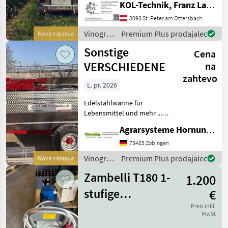
KOL-Technik, Franz Lampl-Küssner
GNSS RTK optional + lokale
Referenz - Bordspannung:
8093 St. Peter am Ottersbach
48 V (bis 55 V)
Vinogradništvo
Premium Plus prodajalec
Nova naprava
/
Sonstige
Cena
Sonstige
VERSCHIEDENE
na
zahtevo
L. pr. 2026
Edelstahlwanne für
Lebensmittel und mehr ...
Einachser / Tandem /
Agrarsysteme Hornung GmbH & Co. KG
Tridem Zweiachser mit
Drehschemel Sagen Sie uns
73485 Zöbingen
was Sie möchten Größe /
Vinogradništvo
Premium Plus prodajalec
Nova naprava
Breifung / Zubehör, dann
/
be
Zambelli T180 1-
1.200
Sonstige
stufige
€
Impellerpumpe
Preis inkl.
MwSt