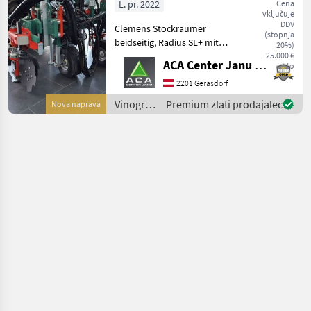
L. pr. 2022
Cena
vključuje
DDV
Clemens Stockräumer
(stopnja
beidseitig, Radius SL+ mit
20%)
Zinkenkreisel, SB 2
25.000 €
ACA Center Janu GmbH
neto
Geräteträger, Aushub
hydraulisch Links und
2201 Gerasdorf
Rechts, Arbeitsbreite 2400 -
Vinogradništvo
Premium zlati prodajalec
Nova naprava
3400 mm, inkl. Ventilblock
/
Clemens