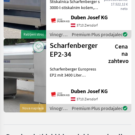
Stiskalnica Scharfenberger s
17.522,12 €
3000-l-stiskalnim košem,
neto
SKRLJ
velikimi odprtinami za
Duben Josef KG
polnjenje z drsnimi vrati,
Enoveneta
popolnoma avtomatskim
3710 Ziersdorf
krmiljenjem, stranskim
Vinogradništvo
Premium Plus prodajalec
Rabljeni stroj
Sraml
zaslonom, priklj
/
Scharfenberger
Cena
Scharfenberger
Diemme
EP2-34
na
zahtevo
Willmes
Scharfenberger Europress
Prikaži
EP2 mit 3400 Liter
vse (8)
Presskorbinhalt, Tank-
Presssystem,
Duben Josef KG
MARKETPLACE
Displaysteuerung mit
Touchscreen und 10-Zoll-
3710 Ziersdorf
Ponudbe
Mali
Monitor seitlich,
Marketplace
Vinogradništvo
Premium Plus prodajalec
Nova naprava
trgovcev
oglasi
Funkfernbedienung, pneu
/
Scharfenberger