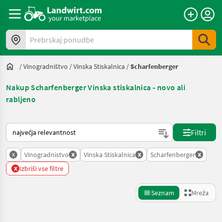
Prebrskaj ponudbe
/
Vinogradništvo
/
Vinska Stiskalnica
/
Scharfenberger
Nakup Scharfenberger Vinska stiskalnica - novo ali
rabljeno
Tako je razvrščeno na Landwirt.com
Filtri
x
x
x
x
Vinogradnistvo
Vinska Stiskalnica
Scharfenberger
x
Izbriši vse filtre
Seznam
Mreža