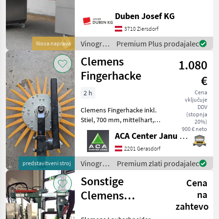
Presssystem,
Duben Josef KG
Displaysteuerung mit
Touchscreen und 10-Zoll-
3710 Ziersdorf
Monitor seitlich,
Vinogradništvo
Premium Plus prodajalec
Nova naprava
Funkfernbedienung, pneu
/
Clemens
1.080
Scharfenberger
Fingerhacke
€
2 h
Cena
vključuje
DDV
Clemens Fingerhacke inkl.
(stopnja
Stiel, 700 mm, mittelhart,
20%)
Vorführgerät. Wurde nur 1 x
900 € neto
ACA Center Janu GmbH
eingesetzt. Vinogradništvo
Odstranjevalniki štorov
2201 Gerasdorf
Vinogradništvo
Premium zlati prodajalec
predstavitveni stroj
/
Sonstige
Cena
Clemens
Clemens
na
zahtevo
Laubschneidet