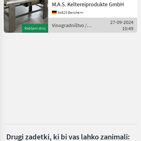
Scharfenberger
Vorentsaftung
M.A.S. Keltereiprodukte GmbH
Vinogradništvo Vinska
64625 Bensheim
stiskalnica
SKRLJ
27-09-2024
Vinogradništvo /
10:49
Rabljeni stroj
Sraml
Diemme
Willmes
Wottle
Prikaži
vse (7)
MARKETPLACE
Ponudbe
Mali
Marketplace
trgovcev
oglasi
Drugi zadetki, ki bi vas lahko zanimali: