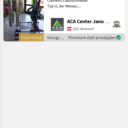
Clemens Laubschneider
Typ U
Typ U, 3er Messer,
Obermesser 0, 74 m,
Messerträger seitlich 1, 45
ACA Center Janu GmbH
m, Anfahrschutz seitlich
und oben, hydraulische
2201 Gerasdorf
Breitenverstellung im
Vinogradništvo
Premium zlati prodajalec
Nova naprava
Laubschn
/
Sonstige