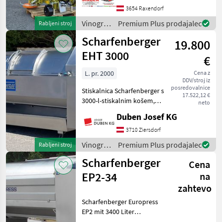
durch Eigenölversorgung
3654 Raxendorf
ist Mähen auch ✔️ mit
Vinogradništvo
Premium Plus prodajalec
Rabljeni stroj
kleineren Traktoren
/
Scharfenberger
problemlos möglich!
19.800
Sonstige
EHT 3000
€
L. pr. 2000
Cena z
DDV/stroj iz
posredovalnice
Stiskalnica Scharfenberger s
17.522,12 €
3000-l-stiskalnim košem,
neto
velikimi odprtinami za
Duben Josef KG
polnjenje z drsnimi vrati,
popolnoma avtomatskim
3710 Ziersdorf
krmiljenjem, stranskim
Vinogradništvo
Premium Plus prodajalec
Rabljeni stroj
zaslonom, priklj
/
Scharfenberger
Cena
Scharfenberger
EP2-34
na
zahtevo
Scharfenberger Europress
EP2 mit 3400 Liter
Presskorbinhalt, Tank-