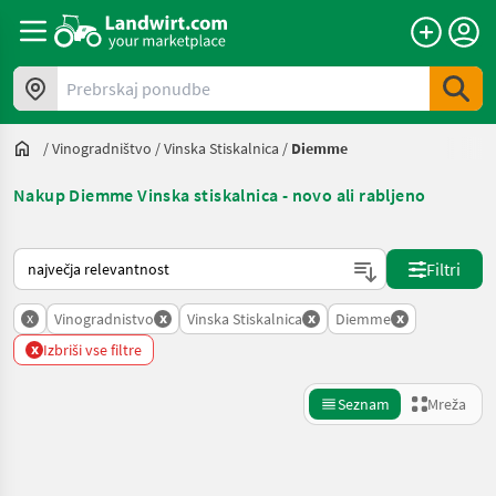
Prebrskaj ponudbe
/
Vinogradništvo
/
Vinska Stiskalnica
/
Diemme
Nakup Diemme Vinska stiskalnica - novo ali rabljeno
Tako je razvrščeno na Landwirt.com
Filtri
x
x
x
x
Vinogradnistvo
Vinska Stiskalnica
Diemme
x
Izbriši vse filtre
Seznam
Mreža