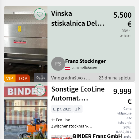
Vinska
5.500
stiskalnica Della
€
Toffola 1.600 l
DDV ni
terjalen
Franz Stockinger
2020 Hollabrunn
Vinogradništvo /
23 dni na spletu
VIP
TOP
Oglas
Stroj za kletarjenje
Sonstige EcoLine
9.999
Automat.
€
Zwischenstockmäher
L. pr. 2025
1 h
Cena
vključuje
Ostraticky
DDV
✨ EcoLine
(stopnja
Zwischenstockmäh-
20%)
Kombination ✔️ Modell:
8.332,50 €
BINDER Franz GmbH & CoKG
neto
Ostraticky MSO-400HP ✔️