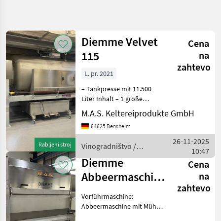
Natančnejše
iskanje
Diemme Velvet
Cena
Kategorija
Država
Filtri
4
115
na
zahtevo
L. pr. 2021
Prikaži 2
TRENUTNA
Ponastavi
POT
rezultatov
– Tankpresse mit 11.500
Kmetijska
Liter Inhalt – 1 große
tehnika
Deckelöffnung –
M.A.S. Keltereiprodukte GmbH
Wascheinrichtung –
Vinogradnistvo
64625 Bensheim
Saftpumpensteuerung –
Vinska
Funkfernbedienung –
26-11-2025
Stiskalnica
Rabljeni stroj
Vinogradništvo /
Zentralbefüllung Vinograd
10:47
Diemme
Diemme
Diemme
Cena
Abbeermaschine
na
IZBERITE
KATEGORIJO
zahtevo
Kappa 60
Vorführmaschine:
Diemme
Abbeermaschine mit Mühle
und Zuführtrichter mit