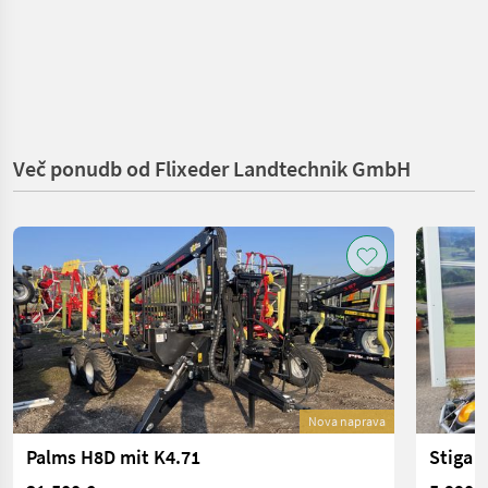
Več ponudb od Flixeder Landtechnik GmbH
Nova naprava
Palms H8D mit K4.71
Stiga 