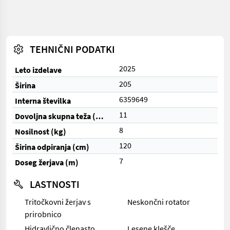
TEHNIČNI PODATKI
2025
Leto izdelave
205
Širina
6359649
Interna številka
11
Dovoljna skupna teža (kg)
8
Nosilnost (kg)
120
Širina odpiranja (cm)
7
Doseg žerjava (m)
LASTNOSTI
Tritočkovni žerjav s
Neskončni rotator
prirobnico
Hidravlično členasto
Lesene klešče