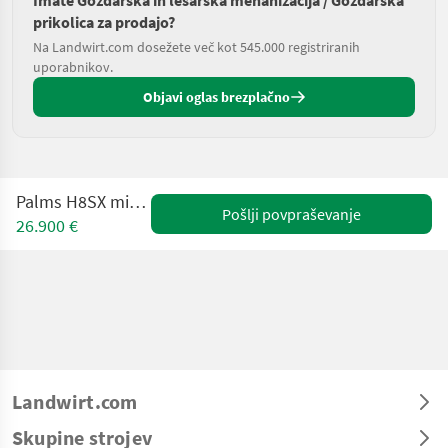
Imate Gozdarska in lesarska mehanizacija / Gozdarska
prikolica za prodajo?
Na Landwirt.com dosežete več kot 545.000 registriranih
uporabnikov.
Objavi oglas brezplačno
Palms H8SX mit Kran K 3.67
Pošlji povpraševanje
26.900 €
Landwirt.com
Skupine strojev