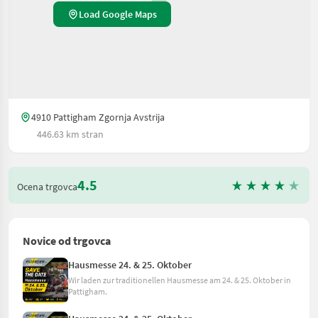
Load Google Maps
4910 Pattigham Zgornja Avstrija
446.63 km stran
4.5
Ocena trgovca
Novice od trgovca
Hausmesse 24. & 25. Oktober
Wir laden zur traditionellen Hausmesse am 24. & 25. Oktober in
Pattigham.