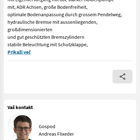
mit, ADR Achsen, große Bodenfreiheit,
optimale Bodenanpassung durch grossem Pendelweg,
hydraulische Bremse mit aussenliegenden,
großdimensionierten
und gut geschützten Bremszylindern
stabile Beleuchtung mit Schutzklappe,
PALMS Zentralrahmen Forstanhänger H8SX ,Rahmen 160x160mm, mi
Prikaži več
Vaš kontakt
Gospod
Andreas Flixeder