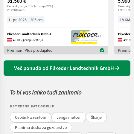
31.500 €
5.990 €
Cena vključuje DDV (stopnja 20%)
Cena vključ
26.250 € neto
4.991,67 € n
L. pr. 2026
205 cm
18 KM/1
Flixeder Landtechnik GmbH
Flixeder 
4910 Zgornja Avstrija
4910 Zg
Premium Plus prodajalec
Premium 
Več ponudb od Flixeder Landtechnik GmbH
To bi vas lahko tudi zanimalo
USTREZNE KATEGORIJE
Cepilnik z rezilom
veriga mulčer
Škarje
Planirna deska za gozdarstvo