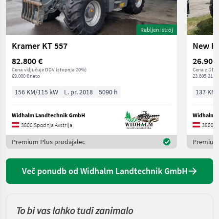
Rabljeni stroj
Kramer KT 557
New Ho
82.800 €
26.900
Cena vključuje DDV (stopnja 20%)
Cena z DDV/
69.000 € neto
23.805,31 € 
156 KM/115 kW
L. pr. 2018
5090 h
137 KM/
Widhalm Landtechnik GmbH
Widhalm 
3800 Spodnja Avstrija
3800 Sp
Premium Plus prodajalec
Premium 
Več ponudb od Widhalm Landtechnik GmbH
To bi vas lahko tudi zanimalo