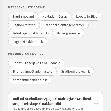
USTREZNE KATEGORIJE
Bagri z nogami
Nakladalni žerjav
Lopate in žlice
Nagibni rotator
Gradbeni elektrogeneratorji
Teleskopski nakladalniki
Bager goseničar
Bagerski nakladalnik
PODOBNE KATEGORIJE
Dodatki za žerjave za nakladanje
Stroji za izmeštanje flastera
Gradbeni prekucnik
Kompaktni nakladalnik
Tudi od zasebnikov: Oglejte si male oglase Gradbeni
stroji / Teleskopski nakladalniki
Rabljeni stroji od zasebnih prodajalcev na Landwirt.com