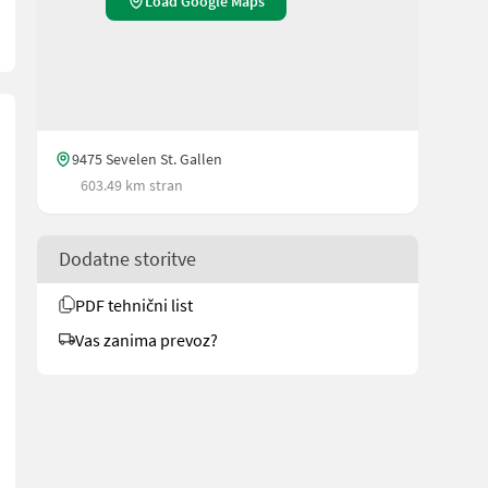
Load Google Maps
9475 Sevelen St. Gallen
603.49 km stran
Dodatne storitve
PDF tehnični list
Vas zanima prevoz?