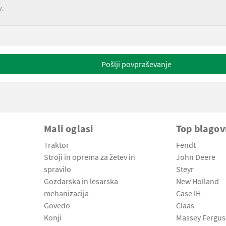
v.
Pošlji povpraševanje
Mali oglasi
Top blago
Traktor
Fendt
Stroji in oprema za žetev in
John Deere
spravilo
Steyr
Gozdarska in lesarska
New Holland
mehanizacija
Case IH
Govedo
Claas
Konji
Massey Fergu