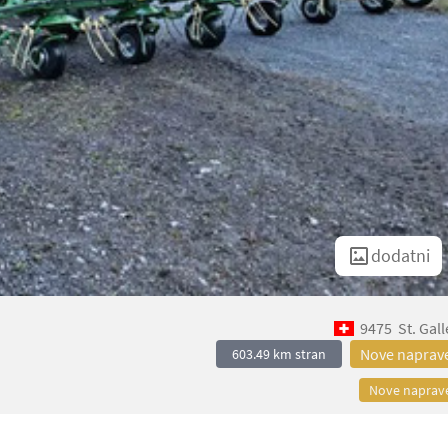
dodatni
9475
St. Gal
Nove naprav
603.49 km stran
Nove naprav