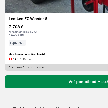
Lemken EC Weeder 5
7.708 €
normalna stopnja (8,1 %)
7.130,43 € neto
L. pr. 2022
Maschinencenter Sevelen AG
9475 St. Gallen
Premium Plus prodajalec
Več ponudb od Masch