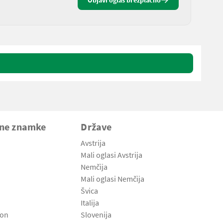
Objavi oglas brezplačno
vne znamke
Države
Avstrija
Mali oglasi Avstrija
Nemčija
Mali oglasi Nemčija
Švica
Italija
son
Slovenija