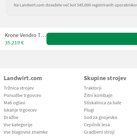
Na Landwirt.com dosežete več kot 545.000 registriranih uporabniko
Krone Vendro T1020
35.219 €
Landwirt.com
Skupine strojev
Tržnica strojev
Traktorji
Ponudbe trgovcev
Žitni kombajn
Mali oglasi
Stiskalnica za bale
Iskanje trgovcev
Plugi
Dražbe
Sod za gnojevko
Vse kategorije
Cepilnik lesa
Vse blagovne znamke
Gradbeni stroji