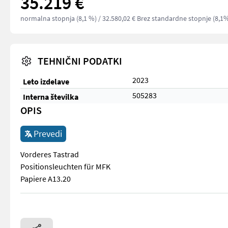
35.219 €
normalna stopnja (8,1 %)
/ 32.580,02 € Brez standardne stopnje (8,1
TEHNIČNI PODATKI
2023
Leto izdelave
505283
Interna številka
OPIS
Prevedi
Vorderes Tastrad
Positionsleuchten für MFK
Papiere A13.20
Vorderes Tastrad Positionsleuchten für MFK Papiere A13.20