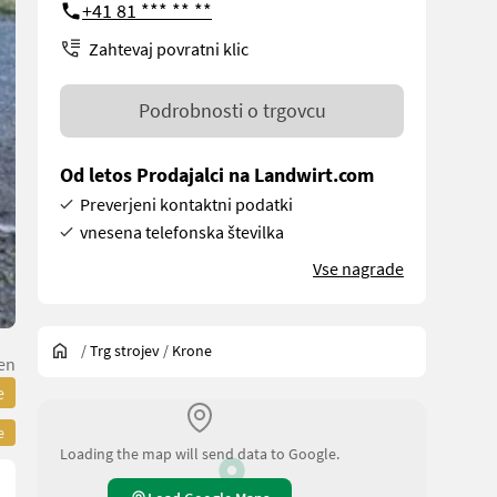
+41 81 *** ** **
Zahtevaj povratni klic
Podrobnosti o trgovcu
Od letos Prodajalci na Landwirt.com
Preverjeni kontaktni podatki
vnesena telefonska številka
Vse nagrade
/
Trg strojev
/
Krone
len
e
e
Loading the map will send data to Google.