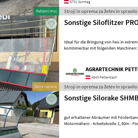
6731 Sonntag
Stroji in oprema za žetev in spravilo
Rabljeni stroj
Sonstige Siloflitzer PR
Ideal für die Bringung von heu in extre
kombinierbar mit folgenden Maschinen: -
AEBI CC151 - AEBI CC161 Die Neu
AGRARTECHNIK PET
4643 Pettenbach
Stroji in oprema za žetev in spravilo
Nova naprava
Sonstige Silorake SHMB
gut erhaltener Abräumer mit Förderband - passend zu A
Motormähern - Arbeitsbreite 1, 90m - F
Richtungsumkehr - Bodenführung über 2