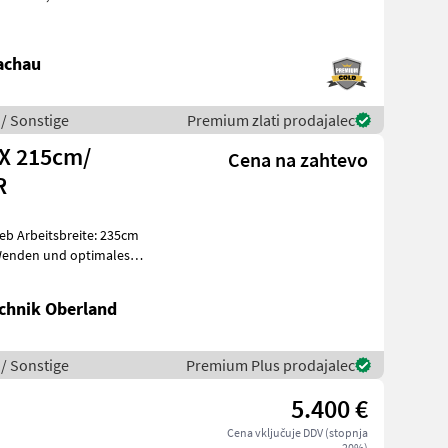
achau
 / Sonstige
Premium zlati prodajalec
X 215cm/
Cena na zahtevo
R
235cm
 Wenden und optimales
e
chnik Oberland
 / Sonstige
Premium Plus prodajalec
5.400 €
Cena vključuje DDV (stopnja
20%)