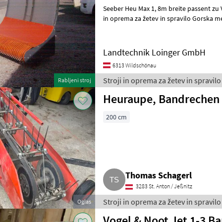
Seeber Heu Max 1, 8m breite passent zu Voge
in oprema za žetev in spravilo Gorska m
Landtechnik Loinger GmbH
6313 Wildschönau
Stroji in oprema za žetev in spravilo
Rabljeni stroj
Heuraupe, Bandrechen
200 cm
Thomas Schagerl
3283 St. Anton / Jeßnitz
Stroji in oprema za žetev in spravil
Oglas
Vogel & Noot Jet 1-3 B