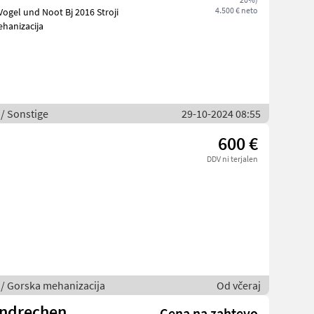
4.500 € neto
l und Noot Bj 2016 Stroji
ehanizacija
 / Sonstige
29-10-2024 08:55
600 €
DDV ni terjalen
o / Gorska mehanizacija
Od včeraj
andrechen
Cena na zahtevo