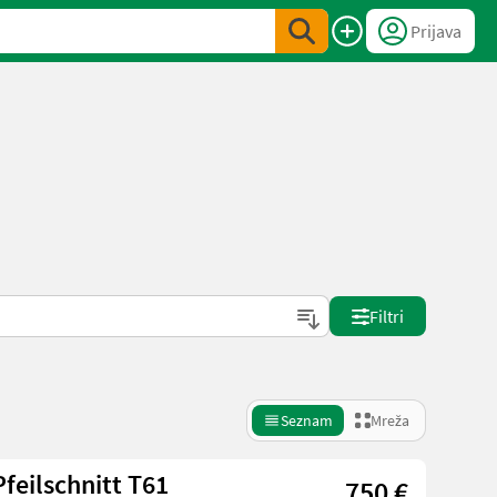
Prijava
Filtri
Seznam
Mreža
feilschnitt T61
750 €