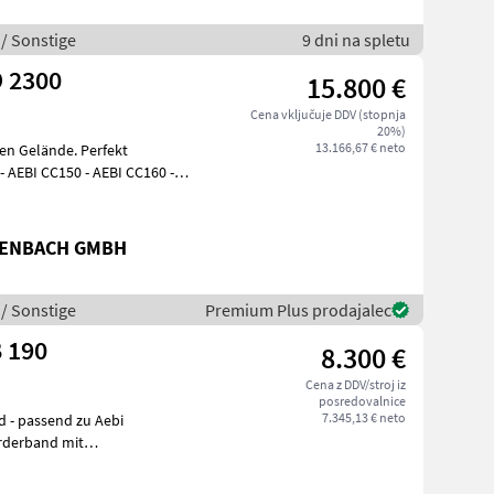
 / Sonstige
9 dni na spletu
O 2300
15.800 €
Cena vključuje DDV (stopnja
20%)
13.166,67 € neto
men Gelände. Perfekt
 AEBI CC150 - AEBI CC160 -
TENBACH GMBH
 / Sonstige
Premium Plus prodajalec
 190
8.300 €
Cena z DDV/stroj iz
posredovalnice
7.345,13 € neto
ebi
örderband mit
 verstellbare