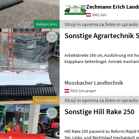
Zechmann Erich Land
8961 Sölk
Stroji in oprema za žetev in spravilo
Rabljeni stroj
Sonstige Agrartechnik 
Arbeitsbreite 195 cm, Ausführung mit hohem Plexiglasschild,
klappbare Seitenbügel. Antrieb mechani
geringer Kraftbedarf, für Motormäher
Mussbacher Landtechnik
5620 Schwarzach
Stroji in oprema za žetev in spravilo
Nova naprava
Sonstige Hill Rake 250
Hill Rake 250 passend zu Reform/Rapid Motormäher, 
5m, Links- und Rechtslauf mechanisch schaltbar; Wir bitten