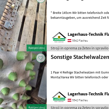
* Breite 145cm Wir bitten telefonisch oder per Mail Ihren Besuch
bekanntzugeben, um ausreichend Zeit für die Beratung und eventuell
einer Probefahrt für Sie zu re
Lagerhaus-Technik Fl
5542 Flachau
Stroji in oprema za žetev in spravilo
Rabljeni stroj
Sonstige Stachelwalze
1 Paar 4 Reihige Stachelwalzen mit Gu
Monta/Varea Wir bitten telefonisch oder per Mail Ihren Besuch
bekanntzugeben, um ausreichend Zeit
Lagerhaus-Technik Fl
5542 Flachau
Stroji in oprema za žetev in spravilo
Rabljeni stroj