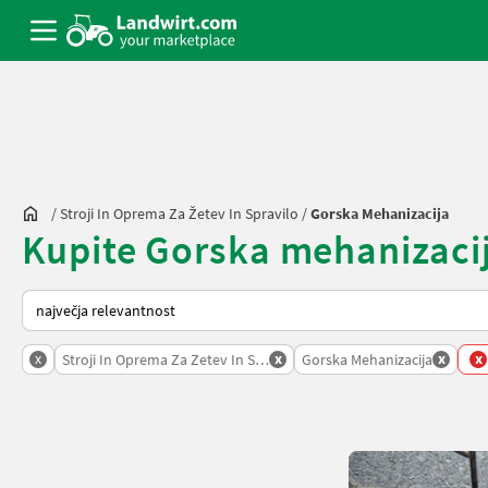
/
Stroji In Oprema Za Žetev In Spravilo
/
Gorska Mehanizacija
Kupite Gorska mehanizacij
Tako je razvrščeno na Landwirt.com
x
x
x
x
Stroji In Oprema Za Zetev In Spravilo
Gorska Mehanizacija