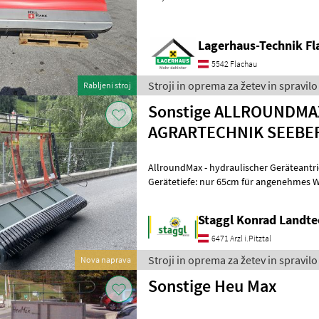
telefonisch oder per Mail Ihren B
Lagerhaus-Technik Fl
5542 Flachau
Stroji in oprema za žetev in spravilo
Rabljeni stroj
Sonstige ALLROUNDMA
AGRARTECHNIK SEEBE
AllroundMax - hydraulischer Geräteantrieb Arbeitsbreite: 
Gerätetiefe: nur 65cm für angenehmes
Handling Breite Förderband: 40cm Antri
Staggl Konrad Landte
6471 Arzl i.Pitztal
Stroji in oprema za žetev in spravilo
Nova naprava
Sonstige Heu Max