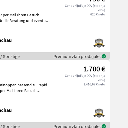
Cena vključuje DDV (stopnja
20%)
625 € neto
achau
 / Sonstige
Premium zlati prodajalec
n
1.700 €
Cena vključuje DDV (stopnja
20%)
1.416,67 € neto
mminoppen passend zu Rapid
achau
 / Sonstige
Premium zlati prodajalec