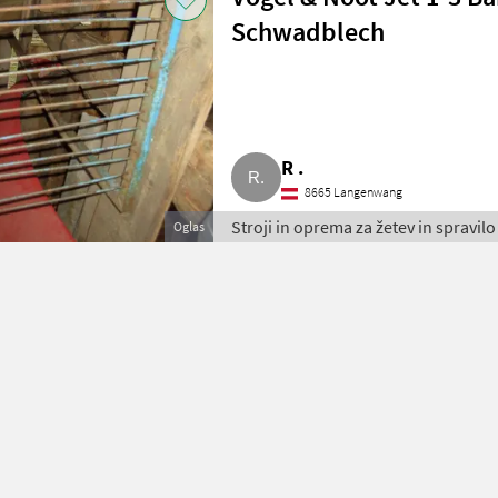
Schwadblech
R .
8665 Langenwang
Stroji in oprema za žetev in spravil
Oglas