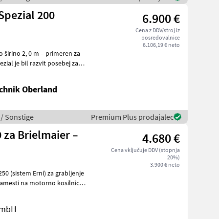
Spezial 200
6.900 €
Cena z DDV/stroj iz
posredovalnice
6.106,19 € neto
 širino 2, 0 m – primeren za
ial je bil razvit posebej za
chnik Oberland
 / Sonstige
Premium Plus prodajalec
 za Brielmaier –
4.680 €
Cena vključuje DDV (stopnja
20%)
3.900 € neto
250 (sistem Erni) za grabljenje
namesti na motorno kosilnico
 GmbH