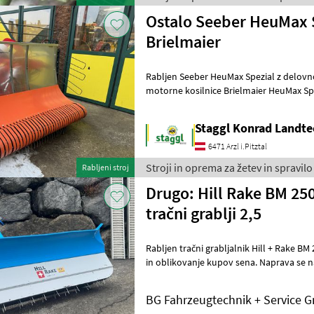
Ostalo Seeber HeuMax 
Brielmaier
Rabljen Seeber HeuMax Spezial z delovno
motorne kosilnice Brielmaier HeuMax Spez
kmetije, ki se ukvarjajo s se
Staggl Konrad Landte
6471 Arzl i.Pitztal
Stroji in oprema za žetev in spravilo
Rabljeni stroj
Drugo: Hill Rake BM 250
tračni grablji 2,5
Rabljen tračni grabljalnik Hill + Rake BM 
in oblikovanje kupov sena. Naprava se 
Brielmaier in je zasnova
BG Fahrzeugtechnik + Service