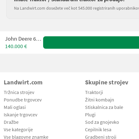
Na Landwirt.com dosežete več kot 545.000 registriranih uporabniko
John Deere 6155R
140.000 €
Landwirt.com
Skupine strojev
Tržnica strojev
Traktorji
Ponudbe trgovcev
Žitni kombajn
Mali oglasi
Stiskalnica za bale
Iskanje trgovcev
Plugi
Dražbe
Sod za gnojevko
Vse kategorije
Cepilnik lesa
Vse blagovne znamke
Gradbeni stroji