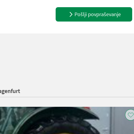
Pošlji povpraševanje
agenfurt