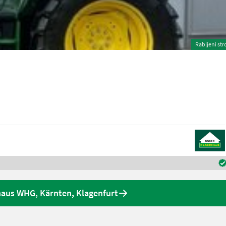
Rabljeni str
aus WHG, Kärnten, Klagenfurt