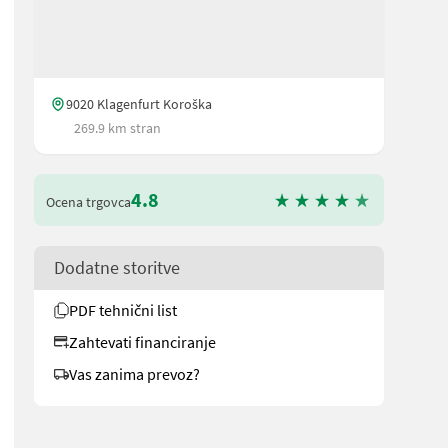
9020 Klagenfurt Koroška
269.9 km stran
4.8
Ocena trgovca
Dodatne storitve
PDF tehnični list
Zahtevati financiranje
Vas zanima prevoz?
se DLA 2-Leiter FHY, FZW 4 dw Steuerventile Bereifung 600/65R28, 65