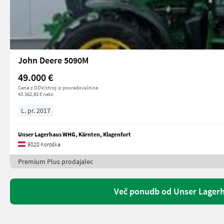
John Deere 5090M
49.000 €
Cena z DDV/stroj iz posredovalnice
43.362,83 € neto
L. pr. 2017
Unser Lagerhaus WHG, Kärnten, Klagenfurt
9020 Koroška
Premium Plus prodajalec
Več ponudb od Unser Lagerh