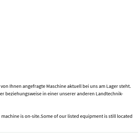
ie von Ihnen angefragte Maschine aktuell bei uns am Lager steht.
zer beziehungsweise in einer unserer anderen Landtechnik-
d machine is on-site.Some of our listed equipment is still located
rung 155 PS Motorleistung 6-Zylinder Klima Luftsitz gef. Vorderach