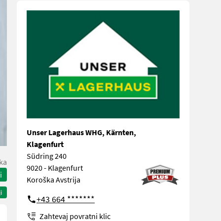
Unser Lagerhaus WHG, Kärnten,
Klagenfurt
Südring 240
ka
9020 - Klagenfurt
i
Koroška Avstrija
i
+43 664 *******
Zahtevaj povratni klic