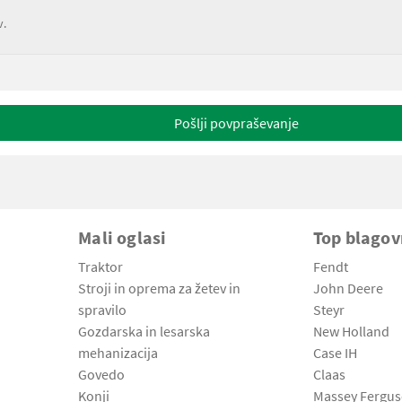
v.
Pošlji povpraševanje
Mali oglasi
Top blago
Traktor
Fendt
Stroji in oprema za žetev in
John Deere
spravilo
Steyr
Gozdarska in lesarska
New Holland
mehanizacija
Case IH
Govedo
Claas
Konji
Massey Fergu