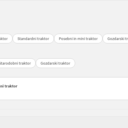
aktor
Standardni traktor
Posebni in mini traktor
Gozdarski t
Starodobni traktor
Gozdarski traktor
ni traktor