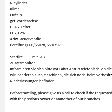
6-Zylinder
Klima
Luftsitz
gef. Vorderachse
DLA 2-Leiter
FHY, FZW
4 dw Steuerventile
Bereifung 600/65R28, 650/75R38
Starfire 6000 mit SF3
Zusatzmonitor
Informieren Sie sich bitte vor Fahrt-Antritt telefonisch, ob d
Wir inserieren auch Maschinen, die sich noch beim Vorbesit
Niederlassungen befinden.
Beforetraveling, please give us a call to check if the requeste
with the previous owner or atanother of our branches.
Bj 2017 ca. 3.520 Betriebsstunden Starfire 6000 inkl. Aktivie