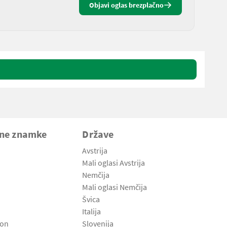
Objavi oglas brezplačno
vne znamke
Države
Avstrija
Mali oglasi Avstrija
Nemčija
Mali oglasi Nemčija
Švica
Italija
son
Slovenija