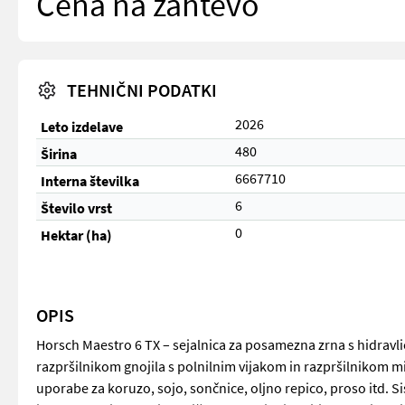
Cena na zahtevo
TEHNIČNI PODATKI
2026
Leto izdelave
480
Širina
6667710
Interna številka
6
Število vrst
0
Hektar (ha)
OPIS
Horsch Maestro 6 TX – sejalnica za posamezna zrna s hidravlič
razpršilnikom gnojila s polnilnim vijakom in razpršilnikom 
uporabe za koruzo, sojo, sončnice, oljno repico, proso itd.