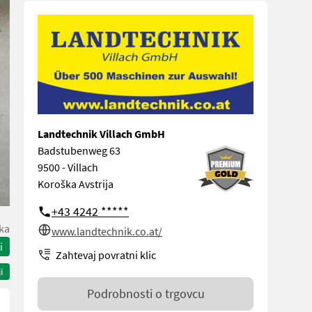
Landtechnik Villach GmbH
Badstubenweg 63
9500 - Villach
Koroška Avstrija
+43 4242 *****
ka
www.landtechnik.co.at/
i
Zahtevaj povratni klic
i
Podrobnosti o trgovcu