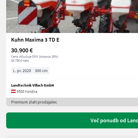
Kuhn Maxima 3 TD E
30.900 €
Cena vključuje DDV (stopnja 20%)
25.750 € neto
L. pr. 2020
300 cm
Landtechnik Villach GmbH
9500 Koroška
Premium zlati prodajalec
Več ponudb od Land