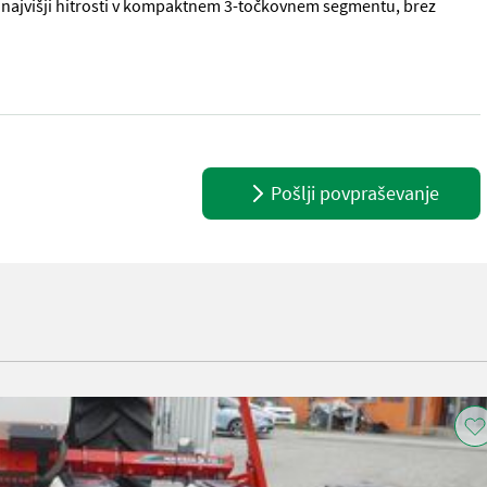
pri najvišji hitrosti v kompaktnem 3-točkovnem segmentu, brez
čno nastavljivo širino vrst od 45 do 80 cm, opremljena z razpršiln
Pošlji povpraševanje