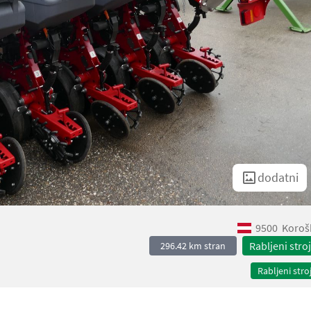
dodatni
9500
Koroš
Rabljeni stroj
296.42 km stran
Rabljeni stroj