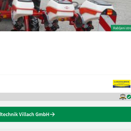
Rabljeni str
technik Villach GmbH