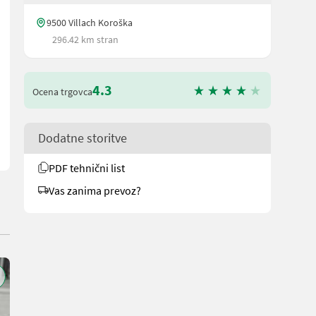
9500 Villach Koroška
296.42 km stran
ikom gnojila s polnilnim vijakom in razpršilnikom mikrogranulata –
4.3
Ocena trgovca
Dodatne storitve
PDF tehnični list
Vas zanima prevoz?