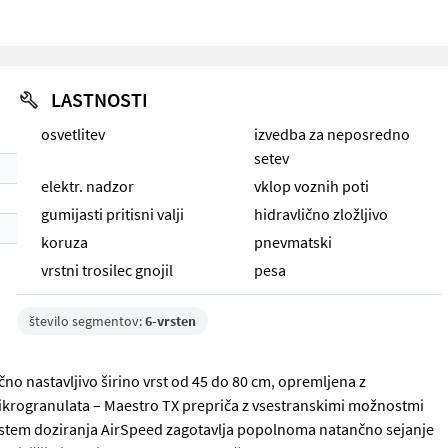
LASTNOSTI
osvetlitev
izvedba za neposredno
setev
elektr. nadzor
vklop voznih poti
gumijasti pritisni valji
hidravlično zložljivo
koruza
pnevmatski
vrstni trosilec gnojil
pesa
število segmentov:
6-vrsten
no nastavljivo širino vrst od 45 do 80 cm, opremljena z
mikrogranulata – Maestro TX prepriča z vsestranskimi možnostmi
 Sistem doziranja AirSpeed zagotavlja popolnoma natančno sejanje