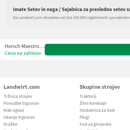
Imate Setev in nega / Sejalnica za presledno setev z
Na Landwirt.com dosežete več kot 545.000 registriranih uporabniko
Horsch Maestro 6 TX
Cena na zahtevo
Landwirt.com
Skupine strojev
Tržnica strojev
Traktorji
Ponudbe trgovcev
Žitni kombajn
Mali oglasi
Stiskalnica za bale
Iskanje trgovcev
Plugi
Dražbe
Sod za gnojevko