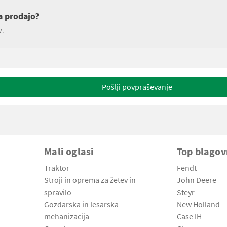
a prodajo?
v.
Pošlji povpraševanje
Mali oglasi
Top blago
Traktor
Fendt
Stroji in oprema za žetev in
John Deere
spravilo
Steyr
Gozdarska in lesarska
New Holland
mehanizacija
Case IH