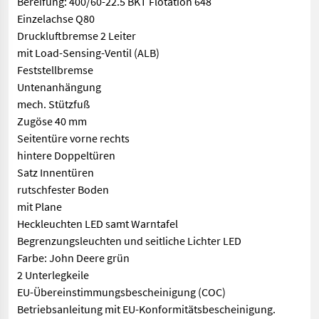
Bereifung: 400/60-22.5 BKT Flotation 648
Einzelachse Q80
Druckluftbremse 2 Leiter
mit Load-Sensing-Ventil (ALB)
Feststellbremse
Untenanhängung
mech. Stützfuß
Zugöse 40 mm
Seitentüre vorne rechts
hintere Doppeltüren
Satz Innentüren
rutschfester Boden
mit Plane
Heckleuchten LED samt Warntafel
Begrenzungsleuchten und seitliche Lichter LED
Farbe: John Deere grün
2 Unterlegkeile
EU-Übereinstimmungsbescheinigung (COC)
Betriebsanleitung mit EU-Konformitätsbescheinigung.