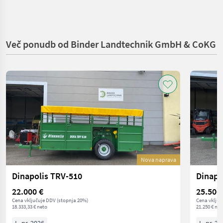
Več ponudb od Binder Landtechnik GmbH & CoKG
Nova naprava
Dinapolis TRV-510
Dinapo
22.000 €
25.500
Cena vključuje DDV (stopnja 20%)
Cena vključ
18.333,33 € neto
21.250 € net
L. pr. 2026
L. pr. 20