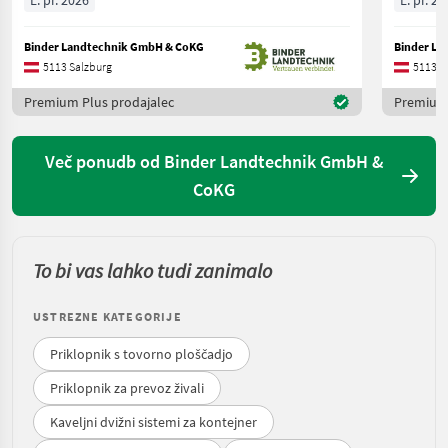
Binder Landtechnik GmbH & CoKG
Binder La
5113 Salzburg
5113 S
Premium Plus prodajalec
Premium 
Več ponudb od Binder Landtechnik GmbH &
CoKG
To bi vas lahko tudi zanimalo
USTREZNE KATEGORIJE
Priklopnik s tovorno ploščadjo
Priklopnik za prevoz živali
Kaveljni dvižni sistemi za kontejner