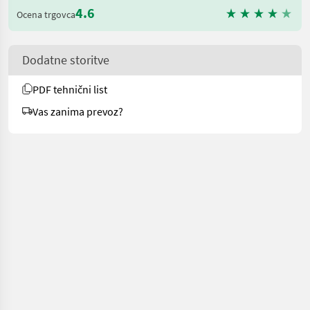
4.6
Ocena trgovca
Dodatne storitve
PDF tehnični list
Vas zanima prevoz?