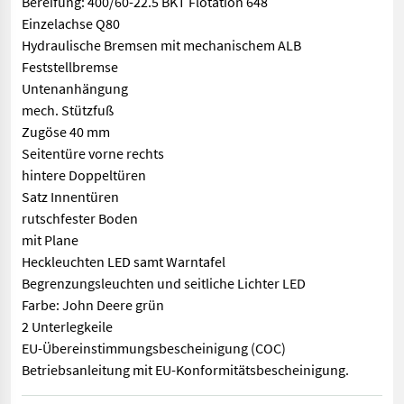
Bereifung: 400/60-22.5 BKT Flotation 648
Einzelachse Q80
Hydraulische Bremsen mit mechanischem ALB
Feststellbremse
Untenanhängung
mech. Stützfuß
Zugöse 40 mm
Seitentüre vorne rechts
hintere Doppeltüren
Satz Innentüren
rutschfester Boden
mit Plane
Heckleuchten LED samt Warntafel
Begrenzungsleuchten und seitliche Lichter LED
Farbe: John Deere grün
2 Unterlegkeile
EU-Übereinstimmungsbescheinigung (COC)
Betriebsanleitung mit EU-Konformitätsbescheinigung.
Viehtransporter lackiert in serienmäßiger Ausrüstung Eigeng