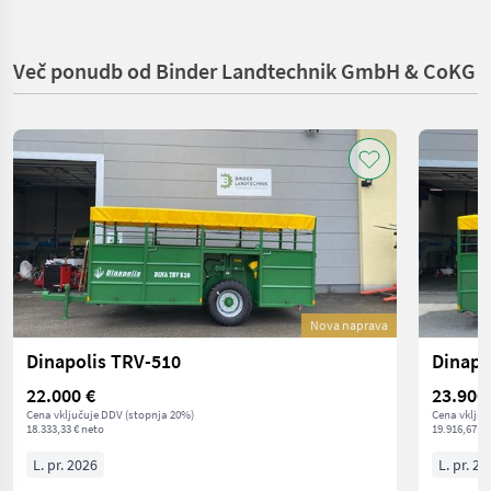
Več ponudb od Binder Landtechnik GmbH & CoKG
Nova naprava
Dinapolis TRV-510
Dinapo
22.000 €
23.900
Cena vključuje DDV (stopnja 20%)
Cena vključ
18.333,33 € neto
19.916,67 € 
L. pr. 2026
L. pr. 20