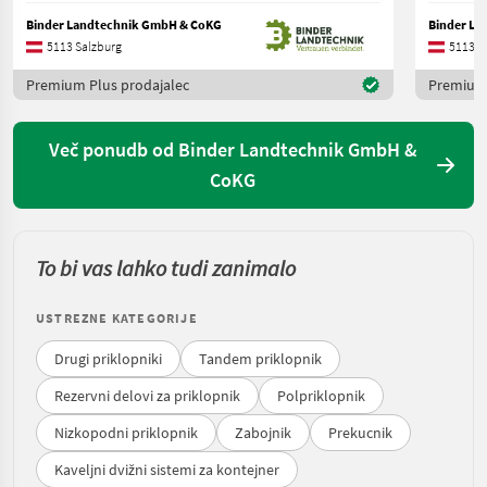
Binder Landtechnik GmbH & CoKG
Binder La
5113 Salzburg
5113 S
Premium Plus prodajalec
Premium 
Več ponudb od Binder Landtechnik GmbH &
CoKG
To bi vas lahko tudi zanimalo
USTREZNE KATEGORIJE
Drugi priklopniki
Tandem priklopnik
Rezervni delovi za priklopnik
Polpriklopnik
Nizkopodni priklopnik
Zabojnik
Prekucnik
Kaveljni dvižni sistemi za kontejner