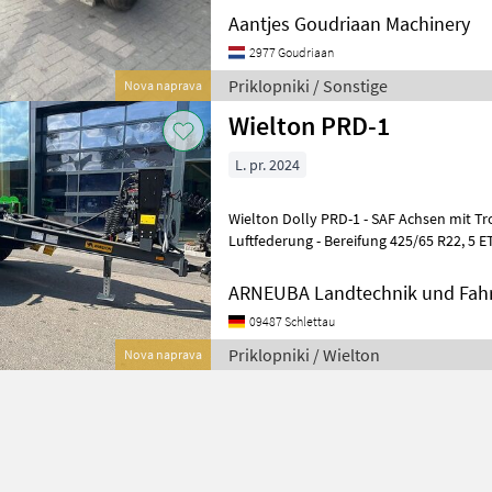
Aantjes Goudriaan Machinery
2977 Goudriaan
Priklopniki / Sonstige
Nova naprava
Wielton PRD-1
L. pr. 2024
Wielton Dolly PRD-1 - SAF Achsen mit 
Luftfederung - Bereifung 425/65 R22, 5 E
Schutzgitter für Rückleuchten - Spann
ARNEUBA Landtechnik und Fahr
09487 Schlettau
Priklopniki / Wielton
Nova naprava