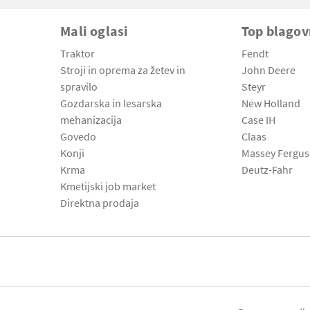
Mali oglasi
Top blago
Traktor
Fendt
Stroji in oprema za žetev in
John Deere
spravilo
Steyr
Gozdarska in lesarska
New Holland
mehanizacija
Case IH
Govedo
Claas
Konji
Massey Fergu
Krma
Deutz-Fahr
Kmetijski job market
Direktna prodaja