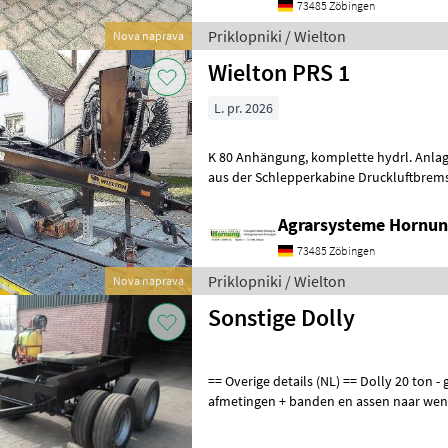
73485 Zöbingen
Priklopniki / Wielton
Nova naprava
Wielton PRS 1
L. pr. 2026
K 80 Anhängung, komplette hydrl. Anlage Steuerung für Hydrl. Anlage
aus der Schlepperkabine Druckluftbremse mit 40 oder
einachs oder zweiachs nach Wahl Tel
Agrarsysteme Hornun
73485 Zöbingen
Priklopniki / Wielton
Nova naprava
Sonstige Dolly
== Overige details (NL) == Dolly 20 ton - geveerd - vanaf 1 mtr. Hoog
afmetingen + banden en assen naar wens Staat: 
Dolly priklopnik