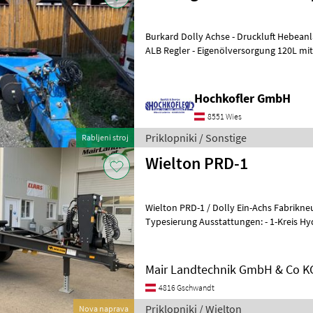
Burkard Dolly Achse - Druckluft Hebeanlage - Druckluftbremse mit
ALB Regler - Eigenölversorgung 120L mit
Spannungsregelanlage - hydr. Stü
Hochkofler GmbH
8551 Wies
Priklopniki / Sonstige
Rabljeni stroj
Wielton PRD-1
Wielton PRD-1 / Dolly Ein-Achs Fabrikneues Fahr
Typesierung Ausstattungen: - 1-Kreis Hydraulik
zulässig, - Kugelkopfkupplung K8
Mair Landtechnik GmbH & Co K
4816 Gschwandt
Priklopniki / Wielton
Nova naprava