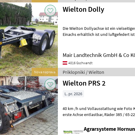
Wielton Dolly
Die Wielton Dollyachse ist ein vielseitiges Modell, das i
Einachs erhältlich ist und luftgefedert i
Achse zum entlüften für
Mair Landtechnik GmbH & Co K
4816 Gschwandt
Priklopniki / Wielton
Nova naprava
Wielton PRS 2
L. pr. 2026
40 km /h und Vollausstattung wie Foto K 80 Kugel Fernsteuerung,
erste Achse entlastbar, Räder 385 / 65-22, 5 mit Tüvabnahme w
haben wir auch einen Einachs
Agrarsysteme Hornun