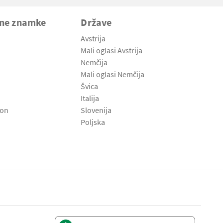
vne znamke
Države
Avstrija
Mali oglasi Avstrija
Nemčija
Mali oglasi Nemčija
Švica
Italija
son
Slovenija
Poljska