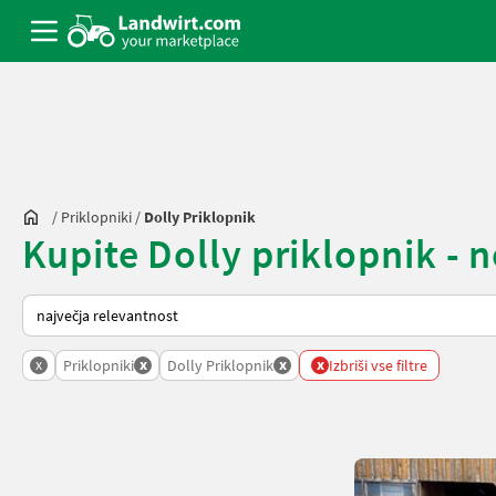
/
Priklopniki
/
Dolly Priklopnik
Kupite Dolly priklopnik - 
Tako je razvrščeno na Landwirt.com
x
x
x
x
Priklopniki
Dolly Priklopnik
Izbriši vse filtre