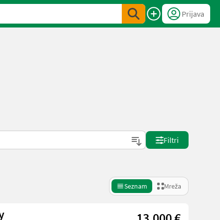
Prijava
Filtri
Seznam
Mreža
y
13.000 €