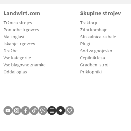
Landwirt.com
Skupine strojev
Tržnica strojev
Traktorji
Ponudbe trgovcev
Žitni kombajn
Mali oglasi
Stiskalnica za bale
Iskanje trgovcev
Plugi
Dražbe
Sod za gnojevko
Vse kategorije
Cepilnik lesa
Vse blagovne znamke
Gradbeni stroji
Oddaj oglas
Priklopniki