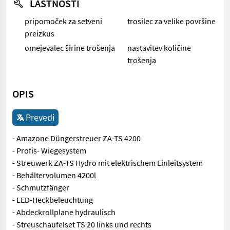
LASTNOSTI
pripomoček za setveni
trosilec za velike površine
preizkus
omejevalec širine trošenja
nastavitev količine
trošenja
OPIS
Prevedi
- Amazone Düngerstreuer ZA-TS 4200
- Profis- Wiegesystem
- Streuwerk ZA-TS Hydro mit elektrischem Einleitsystem
- Behältervolumen 4200l
- Schmutzfänger
- LED-Heckbeleuchtung
- Abdeckrollplane hydraulisch
- Streuschaufelset TS 20 links und rechts