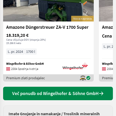
Nova naprava
Amazone Düngerstreuer ZA-V 1700 Super
Amazon
18.319,20 €
Cena n
Cena vključuje DDV (stopnja 20%)
15.266 € neto
L. pr. 20
L. pr. 2024
1700 l
Wingelhofer & Söhne GmbH
Wingelho
2084 Spodnja Avstrija
2084 Sp
Premium zlati prodajalec
Premium 
Več ponudb od Wingelhofer & Söhne GmbH
Imate Gnojenje in namakanje / Trosilnik mineralnih