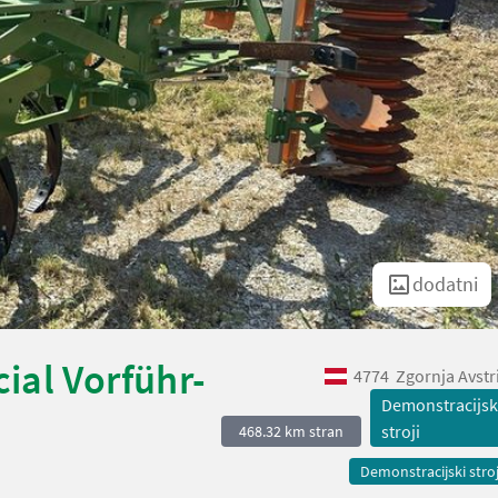
dodatni
ial Vorführ-
4774
Zgornja Avstr
Demonstracijsk
stroji
468.32 km stran
Demonstracijski stroj