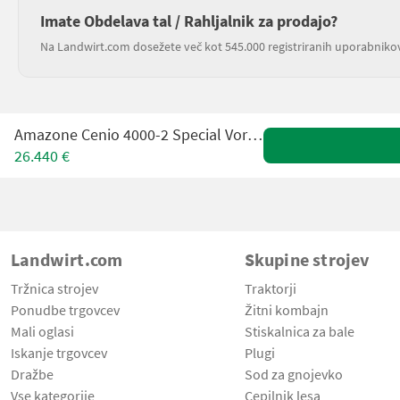
Imate Obdelava tal / Rahljalnik za prodajo?
Na Landwirt.com dosežete več kot 545.000 registriranih uporabniko
Amazone Cenio 4000-2 Special Vorführ-Grubber
26.440 €
Landwirt.com
Skupine strojev
Tržnica strojev
Traktorji
Ponudbe trgovcev
Žitni kombajn
Mali oglasi
Stiskalnica za bale
Iskanje trgovcev
Plugi
Dražbe
Sod za gnojevko
Vse kategorije
Cepilnik lesa