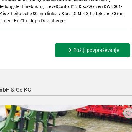
tellung der Einebnung "LevelControl", 2 Disc-Walzen DW 2001-
Mix-3-Leitbleche 80 mm links, 7 Stück C-Mix-3-Leitbleche 80 mm
rtner - Hr. Christoph Deschberger
alkig mit 13 C-Mix-Special-Zinken, Scherbolzen-Überlastsicherung,
Pošlji povpraševanje
smbH & Co KG