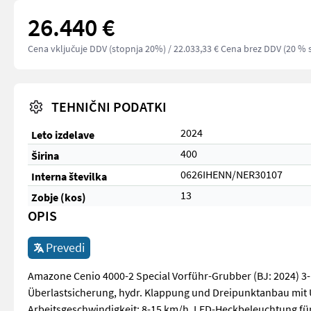
26.440 €
Cena vključuje DDV (stopnja 20%)
/ 22.033,33 € Cena brez DDV (20 % 
TEHNIČNI PODATKI
2024
Leto izdelave
400
Širina
0626IHENN/NER30107
Interna številka
13
Zobje (kos)
OPIS
Prevedi
Amazone Cenio 4000-2 Special Vorführ-Grubber (BJ: 2024) 3-
Überlastsicherung, hydr. Klappung und Dreipunktanbau mit Un
Arbeitsgeschwindigkeit: 8-15 km/h, LED-Heckbeleuchtung für 