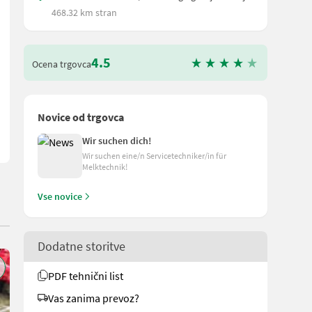
468.32 km stran
4.5
 hydr. Klappung und Dreipunktanbau mit Unterlenkerbolzen Kat. 3; 
Ocena trgovca
Novice od trgovca
Wir suchen dich!
Wir suchen eine/n Servicetechniker/in für
Melktechnik!
Vse novice
Dodatne storitve
PDF tehnični list
Vas zanima prevoz?