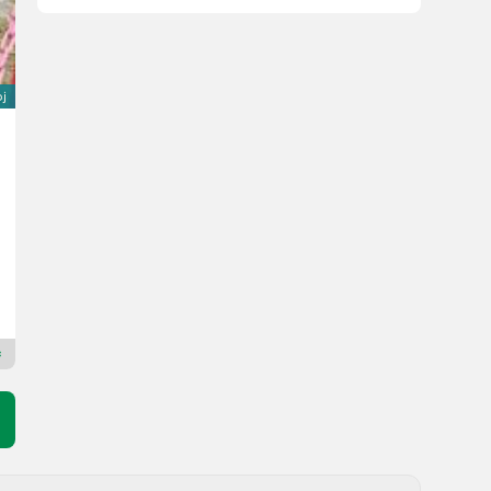
oj
Amazone Catros+ 5003-2TS Kompaktscheibenegge
Cena na zahtevo
L. pr. 2024
500 cm
Deschberger Karl Landtechnik GesmbH & Co KG
4774 Zgornja Avstrija
Premium zlati prodajalec