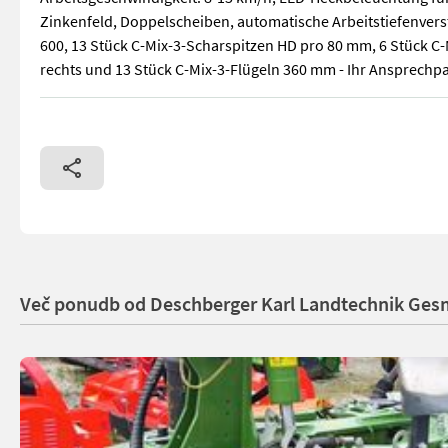
Zinkenfeld, Doppelscheiben, automatische Arbeitstiefenvers
600, 13 Stück C-Mix-3-Scharspitzen HD pro 80 mm, 6 Stück C-
rechts und 13 Stück C-Mix-3-Flügeln 360 mm - Ihr Ansprechpa
Amazone Cenio 4000-2 Special Vorführ-Grubber (BJ: 2024) 3-b
Več ponudb od Deschberger Karl Landtechnik Ge