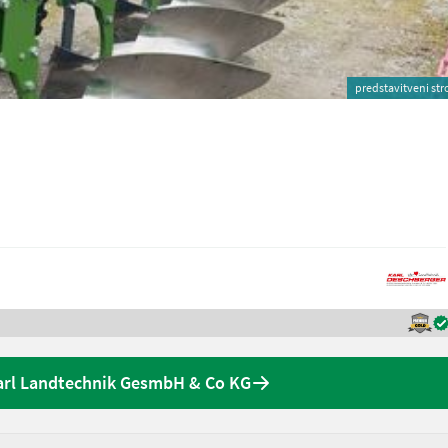
predstavitveni str
arl Landtechnik GesmbH & Co KG