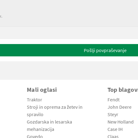
v.
Pošlji povpraševanje
Mali oglasi
Top blago
Traktor
Fendt
Stroji in oprema za žetev in
John Deere
spravilo
Steyr
Gozdarska in lesarska
New Holland
mehanizacija
Case IH
Govedo
Claas