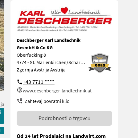
Deschberger Karl Landtechnik
GesmbH & Co KG
Oberfucking 8
4774 - St. Marienkirchen/Schärding
Zgornja Avstrija Avstrija
+43 7711 ****
www.deschberger-landtechnik.at
Zahtevaj povratni klic
ija
i
Podrobnosti o trgovcu
i
Od 24 let Prodajalci na Landwirt.com