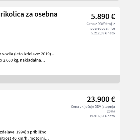
ikolica za osebna
5.890 €
Cena z DDV/stroj iz
posredovalnice
5.212,39 € neto
ozila (leto izdelave: 2019) –
kg, nakladalna
23.900 €
Cena vključuje DDV (stopnja
20%)
19.916,67 € neto
zdelave: 1994) s približno