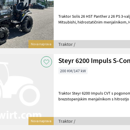
Traktor Solis 26 HST Panther z 26 PS 3-valjnim dizelskim motorjem
Mitsubishi, hidrostatičnim menjalnikom, HST menjalnik (2 stopnji),
največja hitrost 20 km/h odvisn
Traktor /
Nova naprava
Steyr 6200 Impuls S-Con
200 KM/147 kW
Traktor Steyr 6200 Impuls CVT s pogonom
brezstopenjskim menjalnikom s hitrostjo 50 km/h, 
blokado parkiranja, 350 l glavnega 
Traktor /
Nova naprava