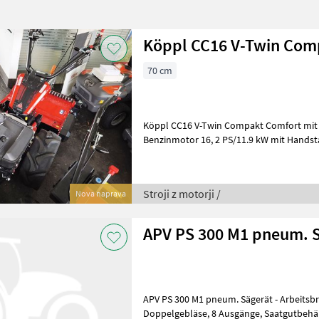
Köppl CC16 V-Twin Com
70 cm
Köppl CC16 V-Twin Compakt Comfort mit 2
Benzinmotor 16, 2 PS/11.9 kW mit Handst
Stroji z motorji /
Nova naprava
APV PS 300 M1 pneum. 
APV PS 300 M1 pneum. Sägerät - Arbeitsbrei
Doppelgebläse, 8 Ausgänge, Saatgutbehälter 300 l, komplettes Sägerät