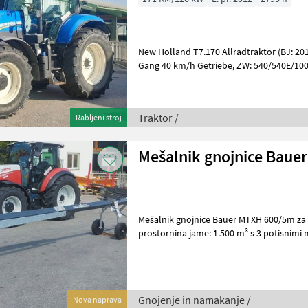
New Holland T7.170 Allradtraktor (BJ: 201
Gang 40 km/h Getriebe, ZW: 540/540E/1000 U/min, EHR,
Schnellkuppler, Außenbetätigung für
Traktor /
Rabljeni stroj
Mešalnik gnojnice Baue
Mešalnik gnojnice Bauer MTXH 600/5m za g
prostornina jame: 1.500 m³ s 3 potisnimi 
rezalnimi robovi za odlično mešalno zmo
Gnojenje in namakanje /
Nova naprava