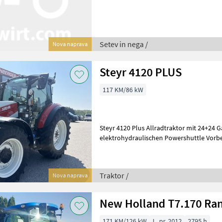
mit Verschlauchung (25 m), Säw
Setev in nega /
Nova naprava
Steyr 4120 PLUS
117 KM/86 kW
Steyr 4120 Plus Allradtraktor mit 24+24 G
elektrohydraulischen Powershuttle Vorbe
Lastschaltung 40 km/h bei
Traktor /
Nova naprava
New Holland T7.170 R
171 KM/126 kW
L. pr. 2012
2795 h