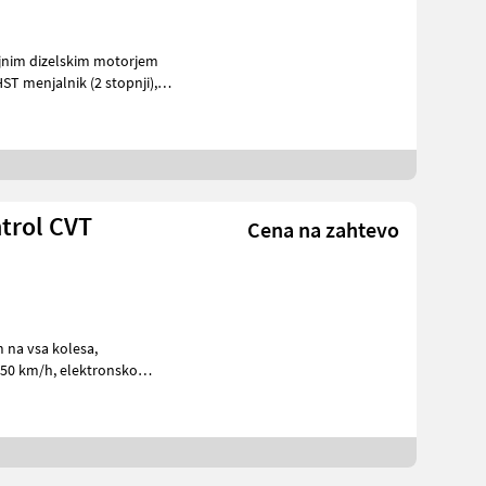
trol CVT
Cena na zahtevo
 na vsa kolesa,
elektronsko
in dodatnega r