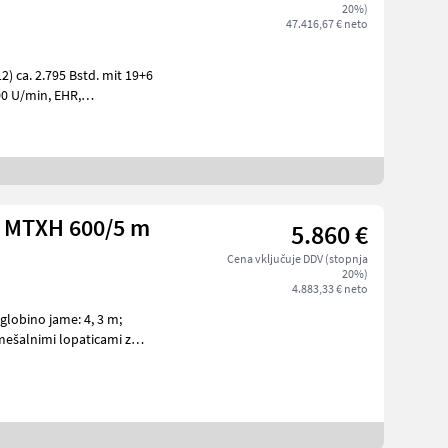
20%)
47.416,67 € neto
2) ca. 2.795 Bstd. mit 19+6
 Heckhub
r MTXH 600/5 m
5.860 €
Cena vključuje DDV (stopnja
20%)
4.883,33 € neto
lobino jame: 4, 3 m;
mešalnimi lopaticami z
gl