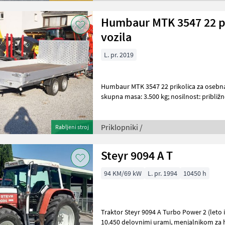
Humbaur MTK 3547 22 pr
vozila
L. pr. 2019
Humbaur MTK 3547 22 prikolica za osebna v
skupna masa: 3.500 kg; nosilnost: približno 2.680 
površina: 4, 70 x 2, 20 m, stra
Priklopniki /
Rabljeni stroj
Steyr 9094 A T
94 KM/69 kW
L. pr. 1994
10450 h
Traktor Steyr 9094 A Turbo Power 2 (leto i
10.450 delovnimi urami, menjalnikom za hitrost 40 km/h, motorni