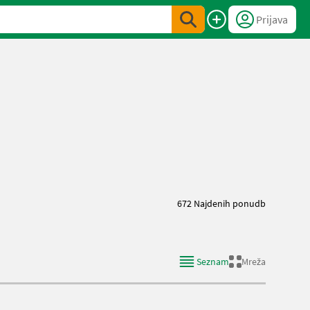
Prijava
672 Najdenih ponudb
Seznam
Mreža