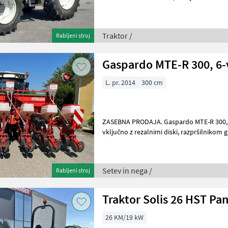
priključni gred: 430/540/540E/10
Traktor /
Rabljeni stroj
Gaspardo MTE-R 300, 6-
L. pr. 2014
300 cm
ZASEBNA PRODAJA. Gaspardo MTE-R 300, 6-vrstni, letnik izdelave 2014
vključno z rezalnimi diski, razpršilnikom gnojila, osvetlitvijo s
opozorilno tablo, odstranjeval
Setev in nega /
Rabljeni stroj
Traktor Solis 26 HST Pa
26 KM/19 kW