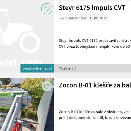
Steyr 6175 Impuls CVT
225 KM/165 kW
L. pr. 2026
Steyr Impuls CVT 6175 predstavitveni trakt
CVT brezstopenjskim menjalnikom do 50 km/h, 3-stopenjski
priključnim gredom 540/540E/1.
Traktor /
predstavitveni stroj
Zocon B-01 klešče za ba
Zocon B-01 klešče za bale z okvirjem, v celoti vroče pocinkane, Euro-
priključek, povratni ventil, brez vzdrževanja (plastično vodilo), brez
ostrih robov, primerne tu