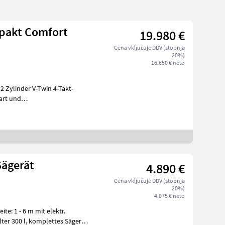
pakt Comfort
19.980 €
Cena vključuje DDV (stopnja
20%)
16.650 € neto
 Zylinder V-Twin 4-Takt-
art und
Kraftstoffförderpumpe (bis 40° Hangneigung), Drehgriff m
Sägerät
4.890 €
Cena vključuje DDV (stopnja
20%)
4.075 € neto
te: 1 - 6 m mit elektr.