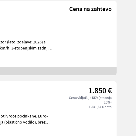
Cena na zahtevo
or (leto izdelave: 2026) s
m zadnjim
l
1.850 €
Cena vključuje DDV (stopnja
20%)
1.541,67 € neto