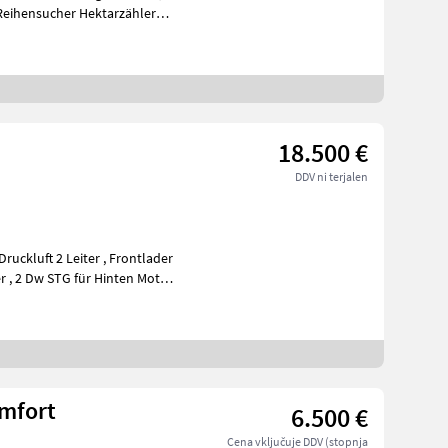
Reihensucher Hektarzähler
18.500 €
DDV ni terjalen
t 2 Leiter , Frontlader
omfort
6.500 €
Cena vključuje DDV (stopnja