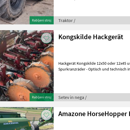
Eigenschaften überzeugt. Mit
Traktor /
Rabljeni stroj
Kongskilde Hackgerät
Hackgerät Kongskilde 12x50 oder 12x45 usw Heckgerät mit
Spurkranzräder - Optisch und technisch i
Pflanzenschutzscheiben - Hydra
Setev in nega /
Rabljeni stroj
Amazone HorseHopper 