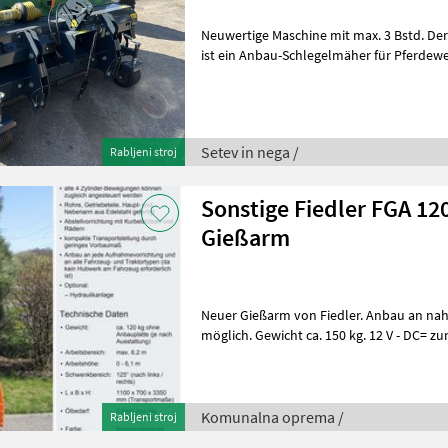
Neuwertige Maschine mit max. 3 Bstd. Der Amazone HorseHopper 1800
ist ein Anbau-Schlegelmäher für Pferdew
kombiniert mehrere Arbeitssch
Setev in nega /
Rabljeni stroj
Sonstige Fiedler FGA 12
Gießarm
Neuer Gießarm von Fiedler. Anbau an nahezu jedes Trägerfahrzeug
möglich. Gewicht ca. 150 kg. 12 V - DC= zur Steuerung notwendig. Die
Wasserpumpe wird hydrau
Komunalna oprema /
Rabljeni stroj