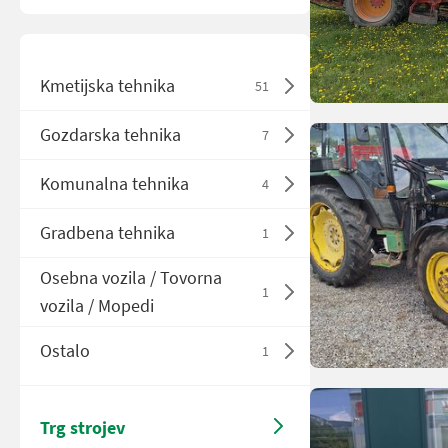
Kmetijska tehnika
51
Gozdarska tehnika
7
Komunalna tehnika
4
Gradbena tehnika
1
Osebna vozila / Tovorna
1
vozila / Mopedi
Ostalo
1
Trg strojev