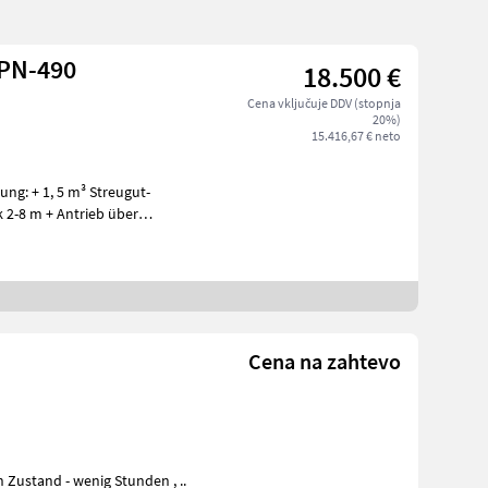
EPN-490
18.500 €
Cena vključuje DDV (stopnja
20%)
15.416,67 € neto
k 2-8 m + Antrieb über
Cena na zahtevo
n Zustand - wenig Stunden , ..