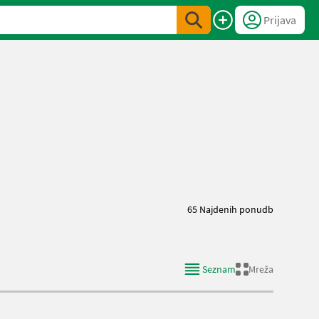
Prijava
65 Najdenih ponudb
Seznam
Mreža