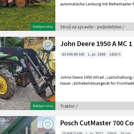
automatische Lenkung mit Reihentaster 
Rüttelschare Zentralschm
Stroji za spravilo - poljedelstvo /
Rabljeni stroj
John Deere 1950 A MC 1
63 KM/46 kW
L. pr. 1989
1450 h
Johne Deere 1950 Allrad , Lastschaltung; Druckluf
Hauer ; Einhebelsteuergerät für Frontlader , 2 Dw STG für Hinten Motor
komplett rep ; Kupp
Traktor /
Rabljeni stroj
Posch CutMaster 700 C
10 KM/7 kW
L. pr. 2011
150 h
24 cm