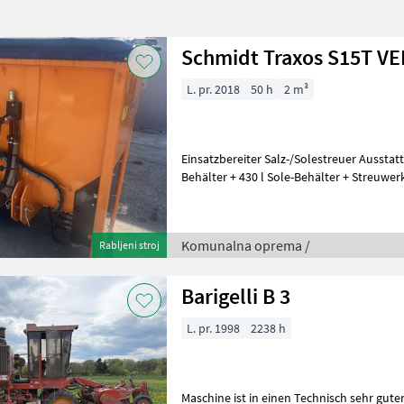
Schmidt Traxos S15T V
L. pr. 2018
50 h
2 m³
Einsatzbereiter Salz-/Solestreuer Ausstattung: + 1, 5 m³ Streugut-
Behälter + 430 l Sole-Behälter + Streuwer
Fahrzeughydraulik + inkl.
Komunalna oprema /
Rabljeni stroj
Barigelli B 3
L. pr. 1998
2238 h
Maschine ist in einen Technisch sehr gute