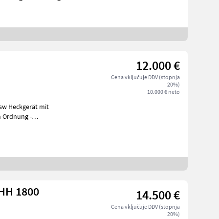
12.000 €
Cena vključuje DDV (stopnja
20%)
10.000 € neto
n Ordnung -
ulisch Klappbar Vrstic
HH 1800
14.500 €
Cena vključuje DDV (stopnja
20%)