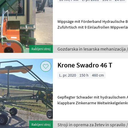
Wippsäge mit Förderband Hydraulische Betätigung der Wippe
Zuführtisch mit 9 Einlaufrollen Wippverlängerung 60 cm mit 4 Rollen
Krožna žaga s tekočim trakom,
Gozdarska in lesarska mehanizacija 
Rabljeni stroj
Krone Swadro 46 T
L. pr. 2020
150 h
460 cm
Gepflegter Schwader mit hydraulischem Aushub. Tastra
klappbare Zinkenarme Weitwinkelgelenkwelle vlečeni zgrabljalnik,
tandem os, Stroji in oprema za ž
Stroji in oprema za žetev in spravilo 
Rabljeni stroj