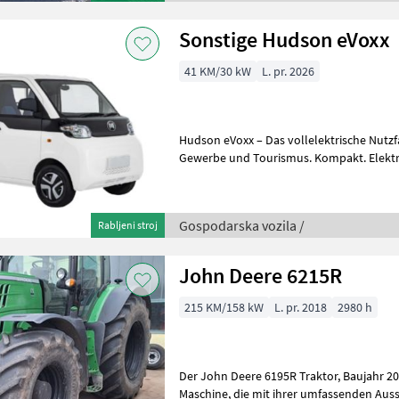
Sonstige Hudson eVoxx
41 KM/30 kW
L. pr. 2026
Hudson eVoxx – Das vollelektrische Nut
Gewerbe und Tourismus. Kompakt. Elektrisch. Vielseitig. Wirtschaftlich.
Ob Bauhof, Gemeinde, Gär
Gospodarska vozila /
Rabljeni stroj
John Deere 6215R
215 KM/158 kW
L. pr. 2018
2980 h
Der John Deere 6195R Traktor, Baujahr 2018, ist eine beeindruckende
Maschine, die mit ihrer umfassenden Ausstattung und leistungsstarken