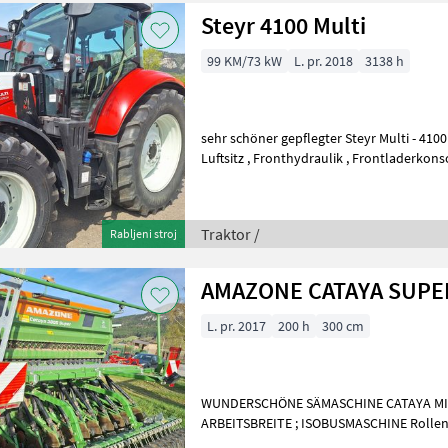
Steyr 4100 Multi
99 KM/73 kW
L. pr. 2018
3138 h
sehr schöner gepflegter Steyr Multi - 4100 standart mit DL, Klima ,
Luftsitz , Fronthydraulik , Frontladerkonsole Quicke , 4x DW STG usw
pogon: štirikolesni pogo
Traktor /
Rabljeni stroj
AMAZONE CATAYA SUPE
L. pr. 2017
200 h
300 cm
WUNDERSCHÖNE SÄMASCHINE CATAYA MIT C
ARBEITSBREITE ; ISOBUSMASCHINE Rollenstriegel für die Cataya Super
mit RoTeC-Schar Der Rollenstriegel für d