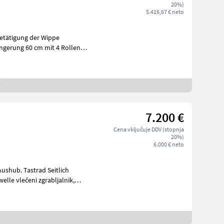
20%)
5.416,67 € neto
/
7.200 €
Cena vključuje DDV (stopnja
20%)
6.000 € neto
d Seitlich
/