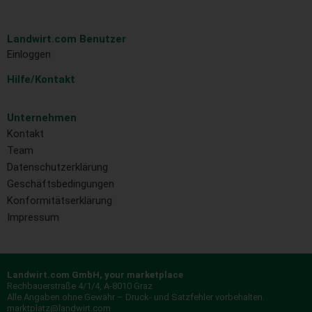
Landwirt.com Benutzer
Einloggen
Hilfe/Kontakt
Unternehmen
Kontakt
Team
Datenschutzerklärung
Geschäftsbedingungen
Konformitätserklärung
Impressum
Landwirt.com GmbH, your marketplace
Rechbauerstraße 4/1/4, A-8010 Graz
Alle Angaben ohne Gewähr – Druck- und Satzfehler vorbehalten.
marktplatz@landwirt.com