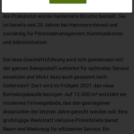
Als Prokuristin wurde Heidemarie Birochs bestellt. Sie
ist bereits seit 20 Jahren bei Hammerschmied und
zuständig für Personalmanagement, Kommunikation
und Administration.
Die neue Geschäftsführung wird sich gemeinsam mit
der ganzen Belegschaft weiterhin für optimalen Service
einsetzen und blickt dazu auch gespannt nach
Göllersdorf. Dort wird im Frühjahr 2021 das neue
Betriebsgebäude bezogen. Auf 12.000 m² entsteht ein
modernes Firmengelände, das den gestiegenen
Ansprüchen der letzten Jahre gerecht werden soll. Eine
großzügige Werkstatt inklusive Pickerlstelle bietet
Raum und Werkzeug für effizienten Service. Ein