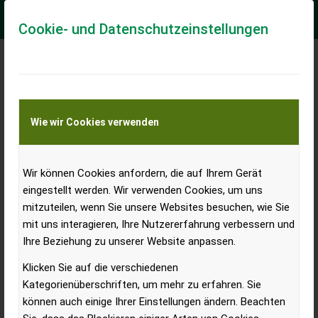
Cookie- und Datenschutzeinstellungen
Case IH und STEYR®
empfangen US
Wie wir Cookies verwenden
Regierungsdelegation im
Werk in St. Valentin
Wir können Cookies anfordern, die auf Ihrem Gerät
eingestellt werden. Wir verwenden Cookies, um uns
mitzuteilen, wenn Sie unsere Websites besuchen, wie Sie
mit uns interagieren, Ihre Nutzererfahrung verbessern und
Am 19. Januar begrüßten Case IH und STEYR®
Ihre Beziehung zu unserer Website anpassen.
mit Stolz den US-Arbeitsminister Martin J.
Klicken Sie auf die verschiedenen
Walsh sowie die US-Botschafterin Victoria
Kategorienüberschriften, um mehr zu erfahren. Sie
Kennedy im Werk in St. Valentin.
können auch einige Ihrer Einstellungen ändern. Beachten