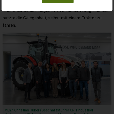
Die Delegation besichtigte das Werk, in dem 860
Arbeitnehmer aus insgesamt 18 Ländern tätig sind und
nutzte die Gelegenheit, selbst mit einem Traktor zu
fahren.
v.l.n.r. Christian Huber (Geschäftsführer CNH Industrial