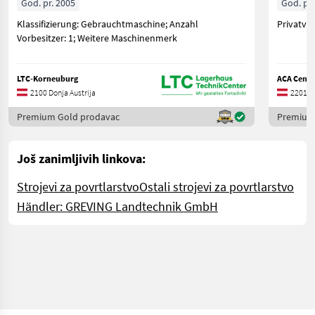
God. pr. 2005
God. pr.
Klassifizierung: Gebrauchtmaschine; Anzahl
Privatve
Vorbesitzer: 1; Weitere Maschinenmerk
LTC-Korneuburg
ACA Cent
2100 Donja Austrija
2201 Do
Premium Gold prodavac
Premium
Još zanimljivih linkova:
Strojevi za povrtlarstvo
Ostali strojevi za povrtlarstvo
Händler: GREVING Landtechnik GmbH