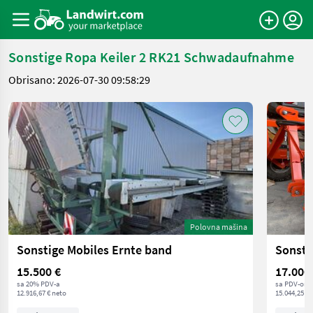
Sonstige Ropa Keiler 2 RK21 Schwadaufnahme
Obrisano: 2026-07-30 09:58:29
Polovna mašina
Sonstige Mobiles Ernte band
Sonsti
15.500 €
17.000
sa 20% PDV-a
sa PDV-om
12.916,67 € neto
15.044,25 € 