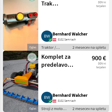
prekopalnik
Trak
DDV ni
terjalen
Hauptbremszylinder
1203, 1503,
1703, 1903
Bernhard Walcher
8102 Semriach
Traktor /
2 mesecev na spletu
Oglas
Sadjarski in
Komplet za
900 €
vinogradniški
traktor
predelavo
DDV ni
terjalen
kosilnice Rasant
na 12-konjski
štiritaktni
Bernhard Walcher
bencinski motor
8102 Semriach
Stroji z motorji
2 mesecev na spletu
Oglas