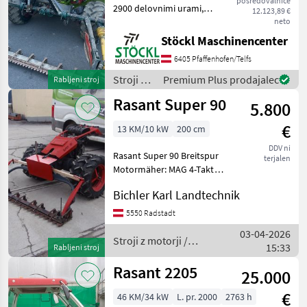
posredovalnice
2900 delovnimi urami,
12.123,89 €
opremljen z tračnim
neto
grabljem. (A) Dizel Stroji z
Stöckl Maschinencenter
motorji Transporter in
6405 Pfaffenhofen/Telfs
motorni transporter
Stroji z
Premium Plus prodajalec
Rabljeni stroj
motorji /
Rasant Super 90
5.800
Rasant
€
13 KM/10 kW
200 cm
DDV ni
Rasant Super 90 Breitspur
terjalen
Motormäher: MAG 4-Takt
Motor, Getriebe mit 3
Bichler Karl Landtechnik
Vorwärts- und
Rückwärtsgängen,
5550 Radstadt
Lenkbremse,
03-04-2026
Zwillingsbereifung,
Stroji z motorji /
15:33
Rabljeni stroj
Doppelmessermähwerk
Rasant
Busatis 160
Rasant 2205
25.000
€
46 KM/34 kW
L. pr. 2000
2763 h