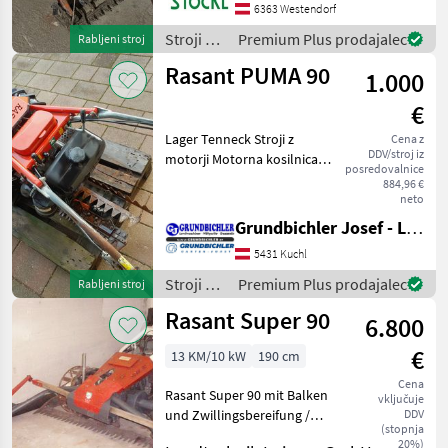
6363 Westendorf
Stroji z
Premium Plus prodajalec
Rabljeni stroj
motorji /
Rasant PUMA 90
1.000
Rasant
€
Lager Tenneck Stroji z
Cena z
DDV/stroj iz
motorji Motorna kosilnica/
posredovalnice
prekopalnik
884,96 €
neto
Grundbichler Josef - Landmaschinen
5431 Kuchl
Stroji z
Premium Plus prodajalec
Rabljeni stroj
motorji /
Rasant Super 90
6.800
Rasant
€
13 KM/10 kW
190 cm
Cena
Rasant Super 90 mit Balken
vključuje
und Zwillingsbereifung /
DDV
(stopnja
Kubota Motor GH 400 und
20%)