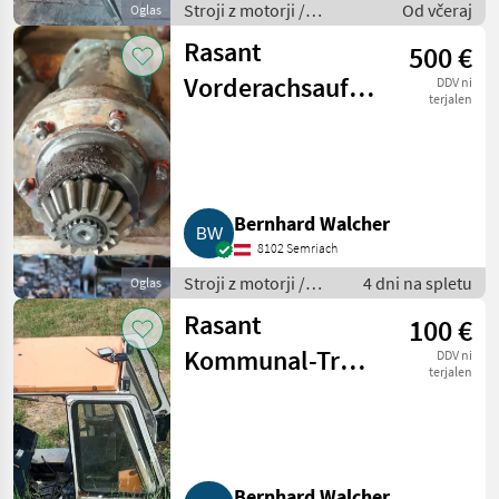
Stroji z motorji /
Od včeraj
Oglas
Transporter in motorni
Rasant
500 €
transporter
Vorderachsaufhängung
DDV ni
terjalen
passend bei
Rasant 1203,
1503, 1703, 1903
Bernhard Walcher
8102 Semriach
Stroji z motorji /
4 dni na spletu
Oglas
Transporter in
Rasant
100 €
motorni transporter
Kommunal-Trak
DDV ni
terjalen
Kabine.
Bernhard Walcher