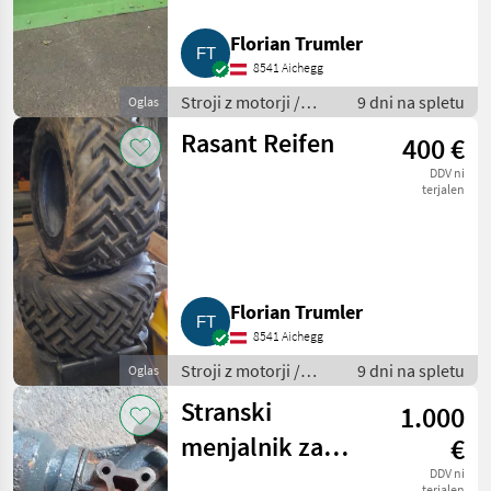
Florian Trumler
8541 Aichegg
Stroji z motorji /
9 dni na spletu
Oglas
Dvoosni kosilnik
Rasant Reifen
400 €
DDV ni
terjalen
Florian Trumler
8541 Aichegg
Stroji z motorji /
9 dni na spletu
Oglas
Transporter in
Stranski
1.000
motorni transporter
menjalnik za
€
Rasant Kombi-
DDV ni
terjalen