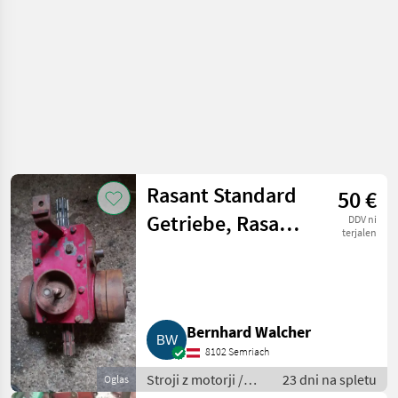
Rasant Standard
50 €
Getriebe, Rasant
DDV ni
terjalen
Motormäher
Getriebe
Bernhard Walcher
8102 Semriach
Stroji z motorji /
23 dni na spletu
Oglas
Motorna kosilnica/