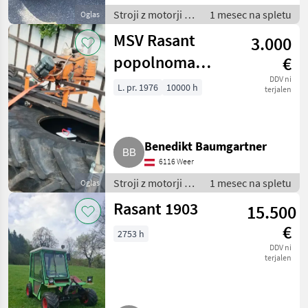
Stroji z motorji /
1 mesec na spletu
Oglas
Dvoosni kosilnik
MSV Rasant
3.000
popolnoma
€
avtomatski
DDV ni
L. pr. 1976
10000 h
terjalen
Benedikt Baumgartner
6116 Weer
Stroji z motorji /
1 mesec na spletu
Oglas
Motorna
Rasant 1903
15.500
kosilnica/
prekopalnik
€
2753 h
DDV ni
terjalen