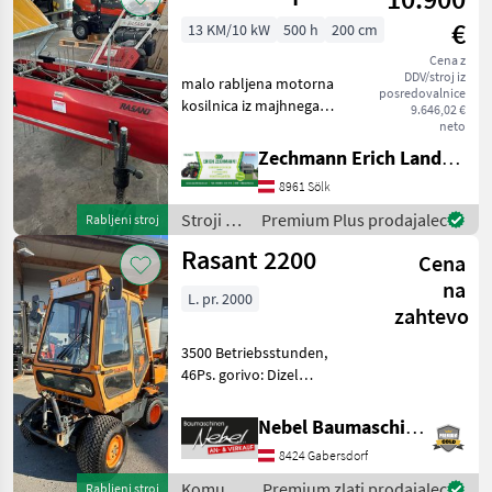
€
13 KM/10 kW
500 h
200 cm
Cena z
DDV/stroj iz
malo rabljena motorna
posredovalnice
kosilnica iz majhnega
9.646,02 €
kmetijskega gospodarstva –
neto
premična os – 2-metrski
Zechmann Erich Landmaschinen-Portalbau
portalni kosilni mehanizem
8961 Sölk
z dvojnim nožem – 2-
metrski tračni grablji
Stroji z
Premium Plus prodajalec
Rabljeni stroj
motorji /
Rasant 2200
Cena
Rasant
na
L. pr. 2000
zahtevo
3500 Betriebsstunden,
46Ps. gorivo: Dizel
Komunalna oprema
Komunalno vozilo
Nebel Baumaschinen
8424 Gabersdorf
Komunalna
Premium zlati prodajalec
Rabljeni stroj