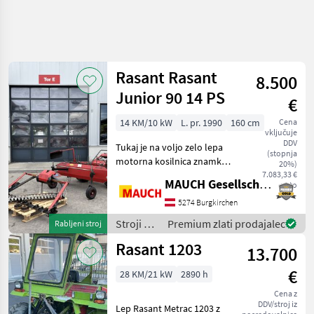
Rasant Rasant
8.500
Junior 90 14 PS
€
14 KM/10 kW
L. pr. 1990
160 cm
Cena
vključuje
DDV
Tukaj je na voljo zelo lepa
(stopnja
motorna kosilnica znamke
20%)
Rasant. Oprema: - nov
7.083,33 €
MAUCH Gesellschaft m.b.H. & Co.KG
neto
motor Subaru z močjo 14
PS - portalni kosilni nosilec:
5274 Burgkirchen
160 cm (leto izdelave: 2014)
Stroji z
Premium zlati prodajalec
Rabljeni stroj
- 3
motorji /
Rasant 1203
13.700
Rasant
€
28 KM/21 kW
2890 h
Cena z
DDV/stroj iz
Lep Rasant Metrac 1203 z