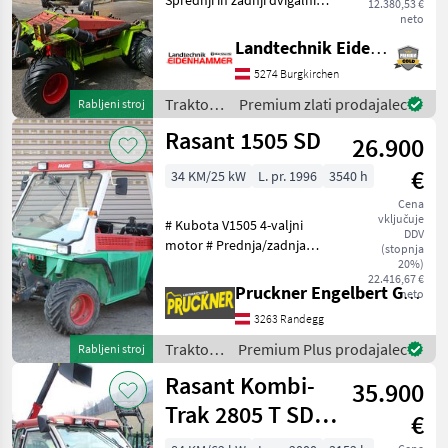
Sprednji in zadnji dvigalni
12.380,53 €
mehanizem - Pnevmatike:
neto
26x12 00.12 - Takoj
Landtechnik Eidenhammer GmbH
pripravljen za vožnjo !!
5274 Burgkirchen
LOKACIJA: ST. VEIT IM
PONGAU !! *
Traktor /
Premium zlati prodajalec
Rabljeni stroj
Rasant
Rasant 1505 SD
26.900
€
34 KM/25 kW
L. pr. 1996
3540 h
Cena
vključuje
# Kubota V1505 4-valjni
DDV
motor # Prednja/zadnja
(stopnja
hidravlika # Sprednji/zadnji
20%)
22.416,67 €
PTO # 3. Krmilno vezje
Pruckner Engelbert GmbH
neto
(priključki dw spredaj in
3263 Randegg
zadaj) # Vrh z
vetrobranskim steklom
Traktor /
Premium Plus prodajalec
Rabljeni stroj
Rasant
Rasant Kombi-
35.900
Trak 2805 T SD 4
€
Hydro