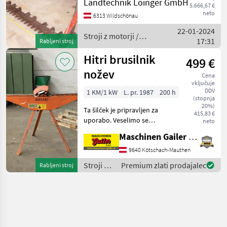
Landtechnik Loinger GmbH
Lenkbremsen Stroji z
5.666,67 €
motorji Motorna kosilnica/
neto
6313 Wildschönau
prekopalnik
22-01-2024
Stroji z motorji /
17:31
Rabljeni stroj
Rasant
Hitri brusilnik
499 €
nožev
Cena
vključuje
DDV
1 KM/1 kW
L. pr. 1987
200 h
(stopnja
20%)
Ta šilček je pripravljen za
415,83 €
uporabo. Veselimo se
neto
vašega povpraševanja!
Maschinen Gailer GmbH
Stroji z motorji Motorna
kosilnica/ prekopalnik
9640 Kötschach-Mauthen
Stroji z
Premium zlati prodajalec
Rabljeni stroj
motorji /
Rasant