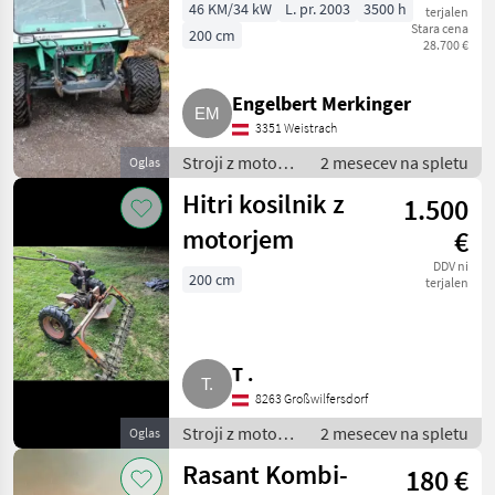
46 KM/34 kW
L. pr. 2003
3500 h
terjalen
Stara cena
200 cm
28.700 €
Engelbert Merkinger
3351 Weistrach
Stroji z motorji
2 mesecev na spletu
Oglas
/ Dvoosni
Hitri kosilnik z
1.500
kosilnik
motorjem
€
DDV ni
200 cm
terjalen
T .
8263 Großwilfersdorf
Stroji z motorji
2 mesecev na spletu
Oglas
/ Motorna
Rasant Kombi-
180 €
kosilnica/