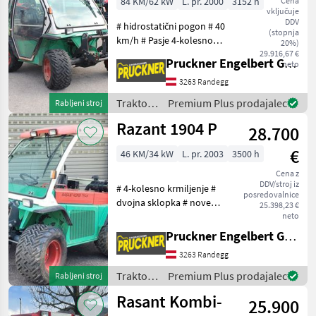
84 KM/62 kW
L. pr. 2000
3152 h
Cena
vključuje
DDV
# hidrostatični pogon # 40
(stopnja
km/h # Pasje 4-kolesno
20%)
krmiljenje # Kabina s
29.916,67 €
Pruckner Engelbert GmbH
neto
klimatsko napravo # Motor
Kubota V3300 T #4-kolesna
3263 Randegg
zavora # Dokumenti vozila
Traktor /
Premium Plus prodajalec
Rabljeni stroj
niso na
Rasant
Razant 1904 P
28.700
€
46 KM/34 kW
L. pr. 2003
3500 h
Cena z
DDV/stroj iz
# 4-kolesno krmiljenje #
posredovalnice
dvojna sklopka # nove
25.398,23 €
gume # vlečna kljuka #
neto
ojačene osi + različne
Pruckner Engelbert GmbH
priključne naprave
3263 Randegg
Nove/rabljene na voljo na
zahtevo! Za dodatna
Traktor /
Premium Plus prodajalec
Rabljeni stroj
vprašan
Rasant
Rasant Kombi-
25.900