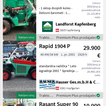
Cena z
DDV/stroj iz
- 1 sklop dvojnih koles -
posredovalnice
Delovni žarometi - 1
22.123,89 €
funkcija z dvojnim
neto
delovanjem zadaj - 1
Landforst Kapfenberg
funkcija z dvojnim
8605 Kapfenberg
delovanjem spredaj Da bi
vam prihranili nepotrebno
Traktor /
Premium Plus prodajalec
Rabljeni stroj
čakan
Rasant
Rapid 1904 P
29.900
€
46 KM/34 kW
L. pr. 2001
2929 h
Cena z
DDV/stroj iz
standardna različica * Leto
posredovalnice
izgradnje 2001 * Sprednja in
26.460,18 €
zadnja povezava *
neto
Vetrobransko steklo *
Hauser Ges.m.b.H & Co.KG
Sprednja in zadnja krmilna
6361 Hopfgarten
enota * Štirikolesno
krmiljenje *
Traktor /
Premium Plus prodajalec
Rabljeni stroj
Rasant
Rasant Super 90
10.900