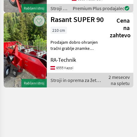
Stroji z
Premium Plus prodajalec
Rabljeni stroj
motorji /
Rasant SUPER 90
Cena
Rasant
na
210 cm
zahtevo
Prodajam dobro ohranjen
tračni grablje znamke
Rasant, ki so v delovnem
RA-Technik
stanju. Idealne za
kmetijstvo, košnjo in nego
6555 Kappl
travnikov. Podrobnosti:
2 mesecev
Znamka: Rasant Stanj
Stroji in oprema za žetev
na spletu
Rabljeni stroj
in spravilo / Rasant