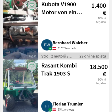
Kubota V1900
1.400
prekopalnik
Motor von einem
€
Rasant Kombi-
DDV ni
terjalen
Trak
Bernhard Walcher
8102 Semriach
Stroji z motorji /
29 dni na spletu
Oglas
Transporter in
Rasant Kombi
18.500
motorni
transporter
Trak 1903 S
€
DDV ni
terjalen
Florian Trumler
8541 Aichegg