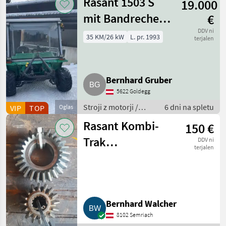
Rasant 1503 S
19.000
Rasant
mit Bandrechen
€
und Mähwerk 2
DDV ni
35 KM/26 kW
L. pr. 1993
terjalen
m
Bernhard Gruber
5622 Goldegg
Stroji z motorji /
6 dni na spletu
VIP
TOP
Oglas
Transporter in
Rasant Kombi-
150 €
motorni transporter
Trak
DDV ni
terjalen
Vorderachse
Antriebsrad.
Bernhard Walcher
8102 Semriach