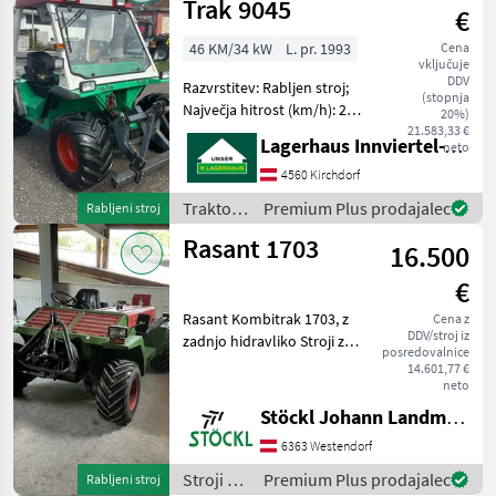
Trak 9045
€
46 KM/34 kW
L. pr. 1993
Cena
vključuje
DDV
Razvrstitev: Rabljen stroj;
(stopnja
Največja hitrost (km/h): 29;
20%)
Vrsta menjalnika: Ročni;
21.583,33 €
Lagerhaus Innviertel-Traunviertel-Urfahr eGen, Kirchdorf
neto
Hidravlični bočni pomik: Da;
Druge značilnosti stroja: Na
4560 Kirchdorf
voljo je račun od 8000€.
Traktor /
Premium Plus prodajalec
Rabljeni stroj
Rasant
Rasant 1703
16.500
€
Rasant Kombitrak 1703, z
Cena z
DDV/stroj iz
zadnjo hidravliko Stroji z
posredovalnice
motorji Dvoosni kosilnik
14.601,77 €
neto
Stöckl Johann Landmaschinen GesmbH & Co KG
6363 Westendorf
Stroji z
Premium Plus prodajalec
Rabljeni stroj