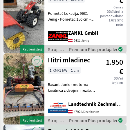
€
Cena z
DDV/stroj iz
Pometač Lokacija: 9631
posredovalnice
Jenig - Pometač 150 cm -
1.672,57 €
Motor MAG - 7, 2 KM -
neto
Kolesa z merilno širino -
ZANKL GmbH
Idealen za pločnike! - Na
9631 Jenig
voljo takoj! - Takoj
pripravljen za uporab
Stroji z
Premium Plus prodajalec
Rabljeni stroj
motorji /
Hitri mladinec
1.950
Rasant
€
1 KM/1 kW
1 cm
DDV ni
terjalen
Rasant Junior motorna
kosilnica z dvojnim rezilom
dvojni nož Stroji z motorji
Motorna kosilnica/
Landtechnik Zechmeister GmbH & Co KG
prekopalnik
4792 Münzkirchen
Stroji z
Premium Plus prodajalec
Rabljeni stroj
motorji /