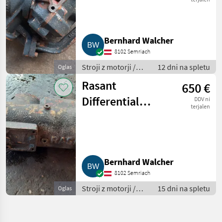
Trak
Bernhard Walcher
8102 Semriach
Stroji z motorji /
12 dni na spletu
Oglas
Transporter in
Rasant
650 €
motorni
transporter
Differential
DDV ni
terjalen
passend bei
Rasant 1203
Bernhard Walcher
8102 Semriach
Stroji z motorji /
15 dni na spletu
Oglas
Transporter in
motorni
transporter