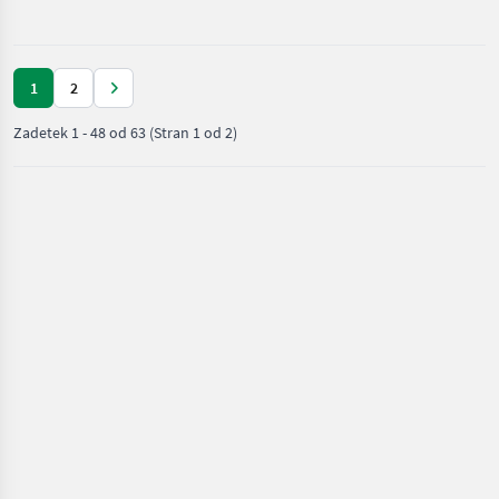
/ Motorna
kosilnica/
prekopalnik
1
2
Zadetek
1
-
48
od
63
(Stran 1 od 2)