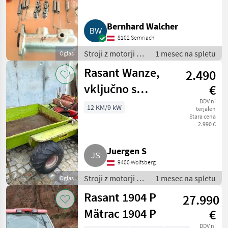
Bernhard Walcher
8102 Semriach
Stroji z motorji /
1 mesec na spletu
Oglas
Transporter in
Rasant Wanze,
2.490
motorni
transporter
vključno s
€
transportno
DDV ni
12 KM/9 kW
terjalen
Stara cena
kadjo, potrebuje
2.990 €
popravilo
Juergen S
9400 Wolfsberg
Stroji z motorji /
1 mesec na spletu
Oglas
Transporter in
Rasant 1904 P
27.990
motorni
transporter
Mätrac 1904 P
€
DDV ni