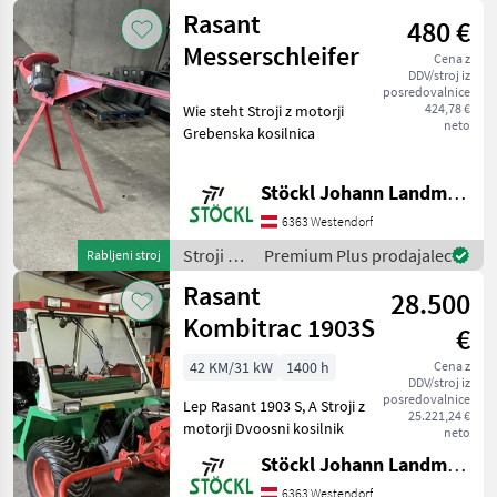
motorji /
Rasant
480 €
Rasant
Messerschleifer
Cena z
DDV/stroj iz
posredovalnice
424,78 €
Wie steht Stroji z motorji
neto
Grebenska kosilnica
Stöckl Johann Landmaschinen GesmbH & Co KG
6363 Westendorf
Stroji z
Premium Plus prodajalec
Rabljeni stroj
motorji /
Rasant
28.500
Rasant
Kombitrac 1903S
€
42 KM/31 kW
1400 h
Cena z
DDV/stroj iz
posredovalnice
Lep Rasant 1903 S, A Stroji z
25.221,24 €
motorji Dvoosni kosilnik
neto
Stöckl Johann Landmaschinen GesmbH & Co KG
6363 Westendorf