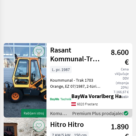
Rasant
8.600
Kommunal-Trak
€
1703
L. pr. 1987
Cena
vključuje
DDV
Koummunal - Trak 1703
(stopnja
Orange, EZ 07/1987, 2-türig,
20%)
1-sitzig, 1464 kg
7.166,67 €
BayWa Vorarlberg HandelsGmbH BayWa Technik
neto
Eigengewicht (ohne
Anbaugerät), 2180 kg
6820 Frastanz
höchst zul. Gesamtgewicht,
Komunalna
Premium Plus prodajalec
Rabljeni stroj
Dieselmotor, 1732 ccm, 28
oprema
Hitro Hitro
kW,
1.890
/ Rasant
7 KM/5 kW
150 cm