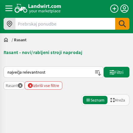
Prebrskaj ponudbe
/
Rasant
Rasant - novi/rabljeni stroji naprodaj
Tako je razvrščeno na Landwirt.com
Filtri
x
x
Rasant
Izbriši vse filtre
Seznam
Mreža
Natančnejše