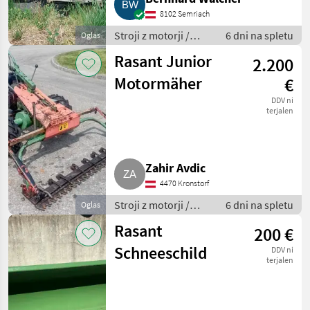
8102 Semriach
Stroji z motorji /
6 dni na spletu
Oglas
Transporter in
Rasant Junior
2.200
motorni transporter
Motormäher
€
DDV ni
terjalen
Zahir Avdic
4470 Kronstorf
Stroji z motorji /
6 dni na spletu
Oglas
Motorna kosilnica/
Rasant
200 €
prekopalnik
Schneeschild
DDV ni
terjalen